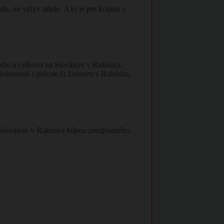
, no vplyv nikde. A to je pre krajinu s
edni a celkovo na Slovákov v Rakúsku,
 skúsenosti s prácou či životom v Rakúsku,
re Slovákov v Rakúsku kúpou predplatného.