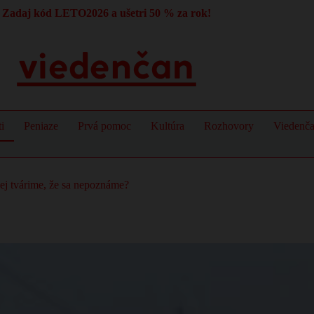
Zadaj kód LETO2026 a ušetri 50 % za rok!
i
Peniaze
Prvá pomoc
Kultúra
Rozhovory
Viedenč
ej tvárime, že sa nepoznáme?