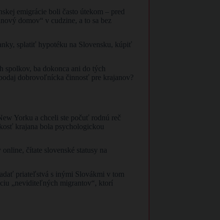
nskej emigrácie boli často útekom – pred
„nový domov“ v cudzine, a to sa bez
franky, splatiť hypotéku na Slovensku, kúpiť
ch spolkov, ba dokonca ani do tých
ebodaj dobrovoľnícka činnosť pre krajanov?
v New Yorku a chceli ste počuť rodnú reč
ízkosť krajana bola psychologickou
nline, čítate slovenské statusy na
adať priateľstvá s inými Slovákmi v tom
iu „neviditeľných migrantov“, ktorí