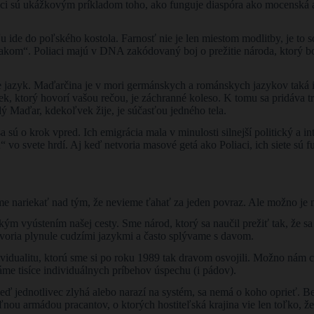
iaci sú ukážkovým príkladom toho, ako funguje diaspóra ako mocenská a 
 ide do poľského kostola. Farnosť nie je len miestom modlitby, je to s
iakom“. Poliaci majú v DNA zakódovaný boj o prežitie národa, ktorý bo
e jazyk. Maďarčina je v mori germánskych a románskych jazykov taká 
, ktorý hovorí vašou rečou, je záchranné koleso. K tomu sa pridáva tr
ždý Maďar, kdekoľvek žije, je súčasťou jedného tela.
a sú o krok vpred. Ich emigrácia mala v minulosti silnejší politický a i
u“ vo svete hrdí. Aj keď netvoria masové getá ako Poliaci, ich siete sú 
me nariekať nad tým, že nevieme ťahať za jeden povraz. Ale možno je na
kým vyústením našej cesty. Sme národ, ktorý sa naučil prežiť tak, že sa
voria plynule cudzími jazykmi a často splývame s davom.
vidualitu, ktorú sme si po roku 1989 tak dravom osvojili. Možno nám c
áme tisíce individuálnych príbehov úspechu (i pádov).
eď jednotlivec zlyhá alebo narazí na systém, sa nemá o koho oprieť. B
ľnou armádou pracantov, o ktorých hostiteľská krajina vie len toľko, že 