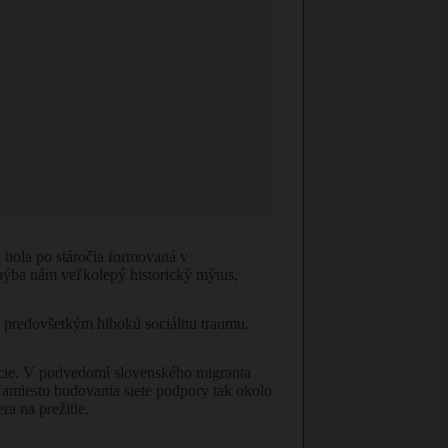
 bola po stáročia formovaná v
Chýba nám veľkolepý historický mýtus,
le predovšetkým hlbokú sociálnu traumu.
racie. V podvedomí slovenského migranta
miesto budovania siete podpory tak okolo
ra na prežitie.