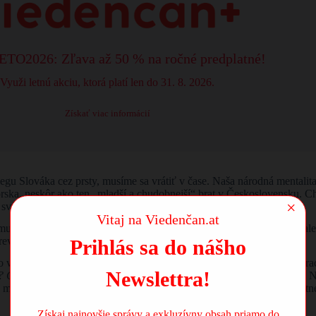
TO2026: Zľava až 50 % na ročné predplatné!
Využi letnú akciu, ktorá platí len do 31. 8. 2026.
Získať viac informácií
gu Slováka cez prsty, musíme sa vrátiť v čase. Naša národná mentalita
rska, neskôr ako ten „mladší a chudobnejší“ brat v Československu. 
×
sveta.
Vitaj na Viedenčan.at
imu. Socializmus v nás nezanechal len paneláky a chátrajúce fabriky, a
reveruj“ sa zmenilo na „nedôveruj nikomu“.
Prihlás sa do nášho
 vírus nedôvery sme si, žiaľ, preniesli aj do otvoreného sveta demok
Newslettra!
ť? Čo ak ma ohovorí doma na dedine? Čo ak mi závidí môj úspech?“
Na
alo spájať, vidíme v krajanovi konkurenciu v boji o zdroje, nie partne
Získaj najnovšie správy a exkluzívny obsah priamo do