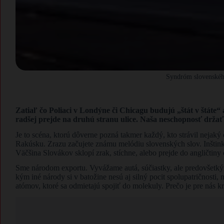
Syndróm slovenského
Zatiaľ čo Poliaci v Londýne či Chicagu budujú „štát v štáte“ 
radšej prejde na druhú stranu ulice. Naša neschopnosť držať 
Je to scéna, ktorú dôverne pozná takmer každý, kto strávil nejaký
Rakúsku. Zrazu začujete známu melódiu slovenských slov. Inštinkt
Väčšina Slovákov sklopí zrak, stíchne, alebo prejde do angličtiny
Sme národom exportu. Vyvážame autá, súčiastky, ale predovšetký
kým iné národy si v batožine nesú aj silný pocit spolupatričnosti
atómov, ktoré sa odmietajú spojiť do molekuly. Prečo je pre nás 