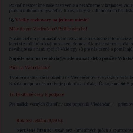
Pokiaľ nezmeníme naše nastavenie a nezačneme v krajanovi vidieť 
piatimi miliónmi obyvateľov luxus, ktorý si z dlhodobého hľadi
🚀
Všetky rozhovory na jednom mieste!
Máte tip pre Viedenčana? Pošlite nám ho!
Naším cieľom je prinášať vám relevantné a užitočné informácie
ktorí si zvolili túto krajinu za svoj domov. Ak máte námet na člán
neváhajte sa s nami spojiť! Vaše tipy sú pre nás cenné a pomáhaj
Napíšte nám na redakcia@viedencan.at alebo použite WhatsAp
Páčil sa Vám článok?
Tvorba a aktualizácia obsahu na Viedenčanovi si vyžaduje veľa h
Každá podpora nás motivuje pokračovať ďalej. Ďakujeme! ❤️ S p
Tri flexibilné cesty k podpore
Pre našich verných čitateľov sme pripravili Viedenčan+ – prémio
Rok bez reklám (9,99 €):
Nerušené čítanie:
Obsah bez komerčných plôch a sponzorovan