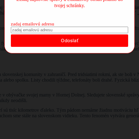
tvojej schránky.
v samotnej motivácii odchodu. Historické vlny írskej, poľskej či talia
hádzali s vedomím, že sa možno nikdy nevrátia. Museli si vybudovať 
zadaj emailovú adresu
omickí žoldnieri. Náš
modus operandi
je jasný: zarobiť eurá, libry či 
a, fyzicky len „zarezáva“ v práci. Nepotrebuje sa integrovať do miestny
 nákladov. Budovanie komunitného centra, organizovanie stretnutí či n
u slovenskej komunity v zahraničí. Pred tridsiatimi rokmi, ak ste boli 
la alebo spolku. Listy chodili týždne, telefonáty boli drahé. Fyzická bl
e v obývačke svojej mamy v Hornej Dolnej. Sledujete slovenské správy o
ikdy neodišli.
orí sú tisíc kilometrov ďaleko. Tým pádom nemáme žiadnu motiváciu hľ
uchom sme stále na slovenskom vidieku. Tento fenomén vytvára generác