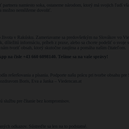
partnera namiesto soka, ostaneme národom, ktorý má svojich ľudí všade
ska možno nemôžeme dovoliť.
 zo života v Rakúsku. Zameriavame sa predovšetkým na Slovákov vo Vi
ok, dôležitú informáciu, príbeh z praxe, alebo sa chcete podeliť o svoje
ú nám tvoriť obsah, ktorý skutočne zaujíma a pomáha našim čitateľom.
p na čísle +43 660 6098140. Tešíme sa na vaše správy!
odín rešeršovania a písania. Podporte našu prácu pri tvorbe obsahu p
ozdravom Boris, Eva a Janka – Viedencan.at
vú službu pre čítanie bez kompromisov.
ých odkazov. Sústreďte sa len na to podstatné.