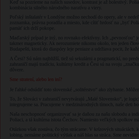
Keď sa pozrieme na našich susedov, kontrast je až bolestivý. Pol
kombinácia silného národného naratívu a viery.
Poľský inštalatér v Londýne možno nechodí do opery, ale v nedeľu
zoznamka, právna poradňa a miesto, kde cítiť hrdosť na „byť Pol
pamäť ich drží pokope.
Maďarský prípad je iný, no rovnako efektívny. Ich „pevnosťou“ j
takmer magneticky. Ak nerozumiete nikomu okolo, ten jeden človek
Budapešti, ktorá do diaspóry leje peniaze a udržiava pocit, že ka
A Česi? Sú nám najbližší, tiež sú sekulárni a pragmatickí, no preds
zahraničí majú tradíciu, kultúrny kredit a Česi sú na svoju „značk
dôvere.
Sme stratení, alebo len iní?
Je ľahké odsúdiť toto slovenské „solitérstvo“ ako zlyhanie. Môže
To, že Slováci v zahraničí nevytvárajú „Malé Slovensko“, je logic
integrujeme sa. Pracujeme v medzinárodných tímoch, naše deti ho
Naša neschopnosť organizovať sa je daňou za našu slobodu a indi
Poliaci, a tá kultúrna istota Čechov. Namiesto veľkých spolkov m
Otázkou však zostáva, čo tým strácame. V krízových situáciách, k
lobing, nemáme politický výtlak a náš hlas sa stráca. Sme nevidite