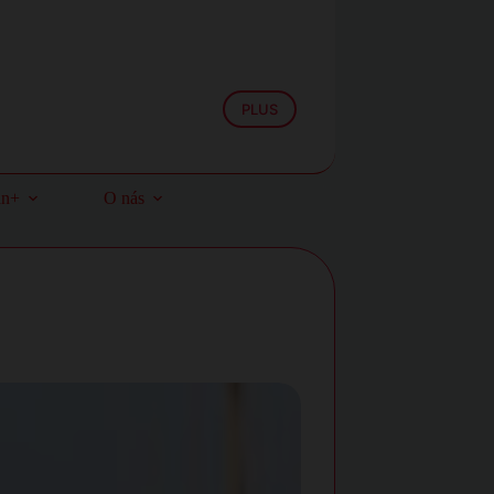
PLUS
an+
O nás