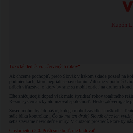
Kupón LE
Toxické dedičstvo „červených rokov“
Ak chceme pochopiť, prečo Slovák v írskom sklade pozerá na kole
podmienkach, ktoré nepriali sebavedomiu. Žili sme v područí Uho
príbeh víťazstva, o ktorý by sme sa mohli oprieť na druhom konci 
Ešte zničujúcejší dopad však malo štyridsať rokov totalitného rež
Režim systematicky atomizoval spoločnosť. Heslo „dôveruj, ale p
Sused mohol byť donášač, kolega mohol závidieť a uškodiť. Tento
stále bliká kontrolka:
„Čo ak ma ten druhý Slovák chce len využi
seba staviame neviditeľné múry. V cudzom prostredí, ktoré by nás m
Gastarbeiteri 2.0: Prišli sme brať, nie budovať