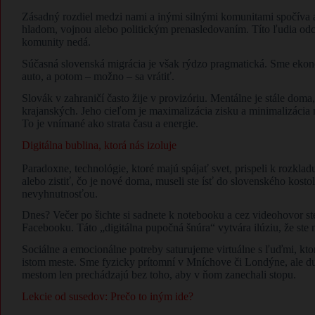
Zásadný rozdiel medzi nami a inými silnými komunitami spočíva aj 
hladom, vojnou alebo politickým prenasledovaním. Títo ľudia odc
komunity nedá.
Súčasná slovenská migrácia je však rýdzo pragmatická. Sme ekon
auto, a potom – možno – sa vrátiť.
Slovák v zahraničí často žije v provizóriu. Mentálne je stále dom
krajanských. Jeho cieľom je maximalizácia zisku a minimalizácia
To je vnímané ako strata času a energie.
Digitálna bublina, ktorá nás izoluje
Paradoxne, technológie, ktoré majú spájať svet, prispeli k rozklad
alebo zistiť, čo je nové doma, museli ste ísť do slovenského kosto
nevyhnutnosťou.
Dnes? Večer po šichte si sadnete k notebooku a cez videohovor st
Facebooku. Táto „digitálna pupočná šnúra“ vytvára ilúziu, že ste n
Sociálne a emocionálne potreby saturujeme virtuálne s ľuďmi, kt
istom meste. Sme fyzicky prítomní v Mníchove či Londýne, ale d
mestom len prechádzajú bez toho, aby v ňom zanechali stopu.
Lekcie od susedov: Prečo to iným ide?