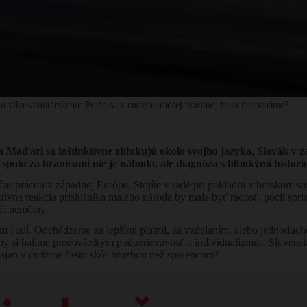
 vlka samotárskeho: Prečo sa v cudzine radšej tvárime, že sa nepoznáme?
a Maďari sa inštinktívne zhlukujú okolo svojho jazyka, Slovák v zah
spolu za hranicami nie je náhoda, ale diagnóza s hlbokými histor
 čas prácou v západnej Európe. Stojíte v rade pri pokladni v britskom s
ívna reakcia príslušníka malého národa by mala byť radosť, pocit spria
 či nemčiny.
m ľudí. Odchádzame za lepšími platmi, za vzdelaním, alebo jednoduch
, my si balíme predovšetkým podozrievavosť a individualizmus. Slovensk
krajan v cudzine často skôr hrozbou než spojencom?