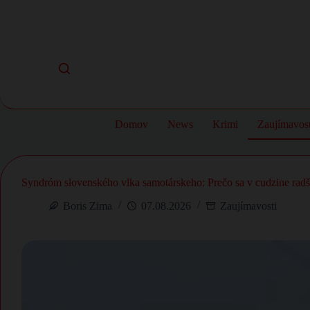
Skip
to
content
Domov
News
Krimi
Zaujímavost
Syndróm slovenského vlka samotárskeho: Prečo sa v cudzine radš
Boris Zima
07.08.2026
Zaujímavosti