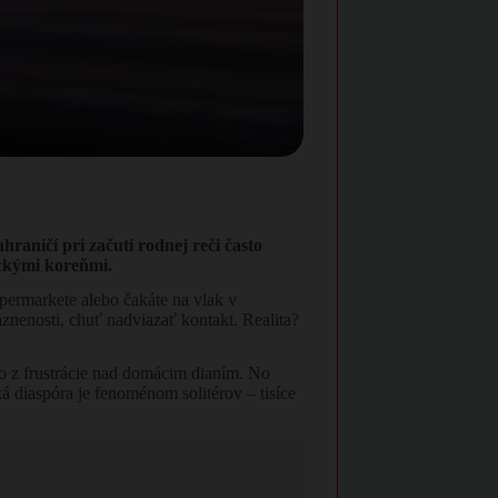
raničí pri začutí rodnej reči často
ickými koreňmi.
upermarkete alebo čakáte na vlak v
znenosti, chuť nadviazať kontakt. Realita?
o z frustrácie nad domácim dianím. No
á diaspóra je fenoménom solitérov – tisíce