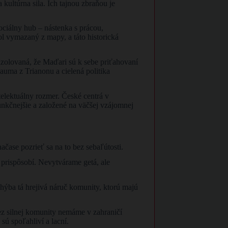
kultúrna sila. Ich tajnou zbraňou je
ociálny hub – nástenka s prácou,
l vymazaný z mapy, a táto historická
izolovaná, že Maďari sú k sebe priťahovaní
auma z Trianonu a cielená politika
ntelektuálny rozmer. České centrá v
funkčnejšie a založené na väčšej vzájomnej
čase pozrieť sa na to bez sebaľútosti.
 prispôsobí. Nevytvárame getá, ale
hýba tá hrejivá náruč komunity, ktorú majú
ez silnej komunity nemáme v zahraničí
sú spoľahliví a lacní.