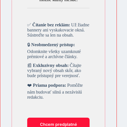
✅
Čítanie bez reklám:
Už žiadne
bannery ani vyskakovacie okná.
Sústreďte sa len na obsah.
🔒
Neobmedzený prístup:
Odomknite všetky uzamknuté
prémiové a archívne články.
📰
Exkluzívny obsah:
Čítajte
vybraný nový obsah skôr, ako
bude prístupný pre verejnosť.
❤️
Priama podpora:
Pomôžte
nám budovať silnú a nezávislú
redakciu.
Chcem predplatné