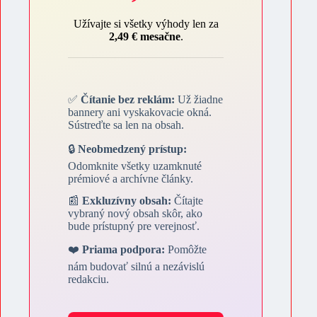
Užívajte si všetky výhody len za
2,49 € mesačne
.
✅
Čítanie bez reklám:
Už žiadne
bannery ani vyskakovacie okná.
Sústreďte sa len na obsah.
🔒
Neobmedzený prístup:
Odomknite všetky uzamknuté
prémiové a archívne články.
📰
Exkluzívny obsah:
Čítajte
vybraný nový obsah skôr, ako
bude prístupný pre verejnosť.
❤️
Priama podpora:
Pomôžte
nám budovať silnú a nezávislú
redakciu.