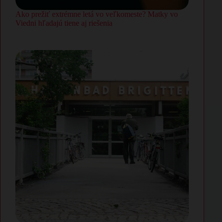
Ako prežiť extrémne letá vo veľkomeste? Matky vo
Viedni hľadajú tiene aj riešenia