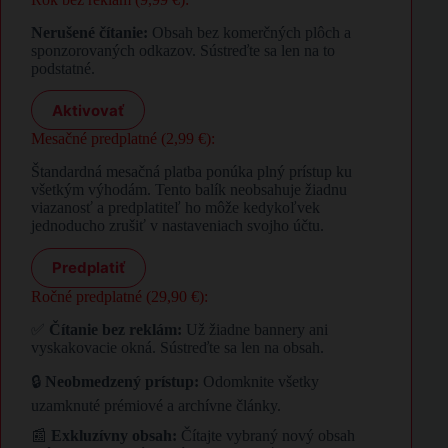
Nerušené čítanie:
Obsah bez komerčných plôch a
sponzorovaných odkazov. Sústreďte sa len na to
podstatné.
Aktivovať
Mesačné predplatné (2,99 €):
Štandardná mesačná platba ponúka plný prístup ku
všetkým výhodám. Tento balík neobsahuje žiadnu
viazanosť a predplatiteľ ho môže kedykoľvek
jednoducho zrušiť v nastaveniach svojho účtu.
Predplatiť
Ročné predplatné (29,90 €):
✅
Čítanie bez reklám:
Už žiadne bannery ani
vyskakovacie okná. Sústreďte sa len na obsah.
🔒
Neobmedzený prístup:
Odomknite všetky
uzamknuté prémiové a archívne články.
📰
Exkluzívny obsah:
Čítajte vybraný nový obsah