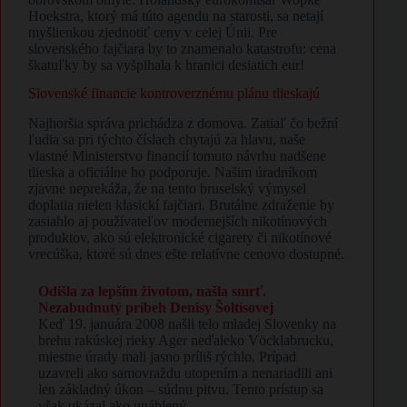
Hoekstra, ktorý má túto agendu na starosti, sa netají
myšlienkou zjednotiť ceny v celej Únii. Pre
slovenského fajčiara by to znamenalo katastrofu: cena
škatuľky by sa vyšplhala k hranici desiatich eur!
Slovenské financie kontroverznému plánu tlieskajú
Najhoršia správa prichádza z domova. Zatiaľ čo bežní
ľudia sa pri týchto číslach chytajú za hlavu, naše
vlastné Ministerstvo financií tomuto návrhu nadšene
tlieska a oficiálne ho podporuje. Našim úradníkom
zjavne neprekáža, že na tento bruselský výmysel
doplatia nielen klasickí fajčiari. Brutálne zdraženie by
zasiahlo aj používateľov modernejších nikotínových
produktov, ako sú elektronické cigarety či nikotínové
vrecúška, ktoré sú dnes ešte relatívne cenovo dostupné.
Odišla za lepším životom, našla smrť.
Nezabudnutý príbeh Denisy Šoltísovej
Keď 19. januára 2008 našli telo mladej Slovenky na
brehu rakúskej rieky Ager neďaleko Vöcklabrucku,
miestne úrady mali jasno príliš rýchlo. Prípad
uzavreli ako samovraždu utopením a nenariadili ani
len základný úkon – súdnu pitvu. Tento prístup sa
však ukázal ako unáhlený.