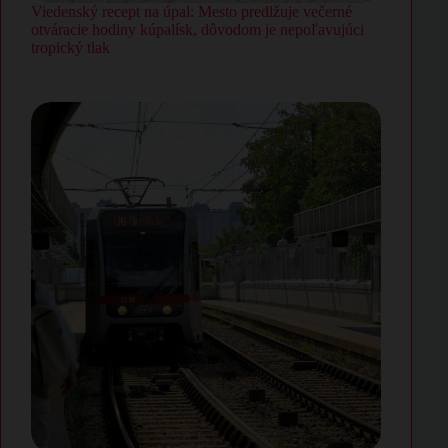
Viedenský recept na úpal: Mesto predlžuje večerné
otváracie hodiny kúpalísk, dôvodom je nepoľavujúci
tropický tlak