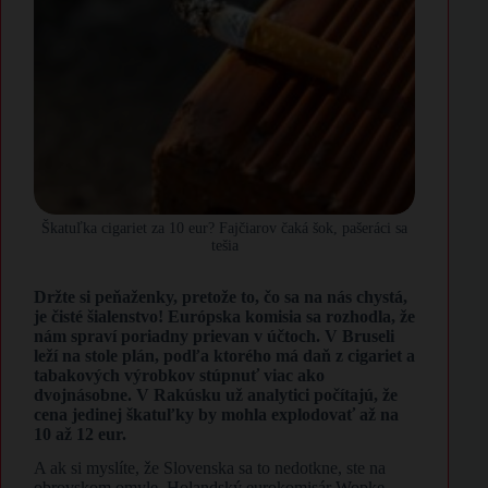
Škatuľka cigariet za 10 eur? Fajčiarov čaká šok, pašeráci sa
tešia
Držte si peňaženky, pretože to, čo sa na nás chystá,
je čisté šialenstvo! Európska komisia sa rozhodla, že
nám spraví poriadny prievan v účtoch. V Bruseli
leží na stole plán, podľa ktorého má daň z cigariet a
tabakových výrobkov stúpnuť viac ako
dvojnásobne. V Rakúsku už analytici počítajú, že
cena jedinej škatuľky by mohla explodovať až na
10 až 12 eur.
A ak si myslíte, že Slovenska sa to nedotkne, ste na
obrovskom omyle. Holandský eurokomisár Wopke