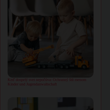
Keď dospelý svet nepočúva: Ochranný štít menom
Kinder und Jugendanwaltschaft