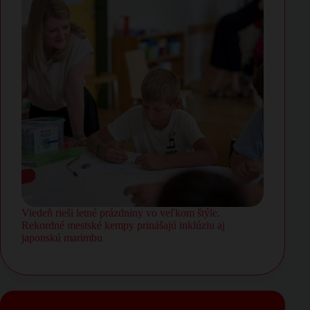
Viedeň rieši letné prázdniny vo veľkom štýle.
Rekordné mestské kempy prinášajú inklúziu aj
japonskú marimbu