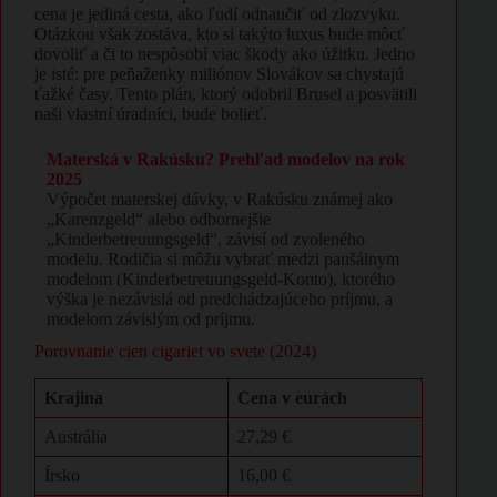
cena je jediná cesta, ako ľudí odnaučiť od zlozvyku.
Otázkou však zostáva, kto si takýto luxus bude môcť
dovoliť a či to nespôsobí viac škody ako úžitku. Jedno
je isté: pre peňaženky miliónov Slovákov sa chystajú
ťažké časy. Tento plán, ktorý odobril Brusel a posvätili
naši vlastní úradníci, bude bolieť.
Materská v Rakúsku? Prehľad modelov na rok
2025
Výpočet materskej dávky, v Rakúsku známej ako
„Karenzgeld“ alebo odbornejšie
„Kinderbetreuungsgeld“, závisí od zvoleného
modelu. Rodičia si môžu vybrať medzi paušálnym
modelom (Kinderbetreuungsgeld-Konto), ktorého
výška je nezávislá od predchádzajúceho príjmu, a
modelom závislým od príjmu.
Porovnanie cien cigariet vo svete (2024)
Krajina
Cena v eurách
Austrália
27,29 €
Írsko
16,00 €