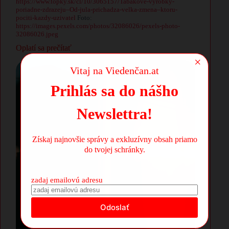
https://www.topky.sk/cl/10/3065157/Tabakove-vyrobky-
poriadne-zdrazeju–Od-jula-prichadza-velka-zmena–ktoru-
pociti-kazdy-uzivatel
Foto:
https://images.pexels.com/photos/32086026/pexels-photo-
32086026.jpeg
Oplatí sa prečítať
×
Vitaj na Viedenčan.at
Prihlás sa do nášho
Newslettra!
Získaj najnovšie správy a exkluzívny obsah priamo
do tvojej schránky.
zadaj emailovú adresu