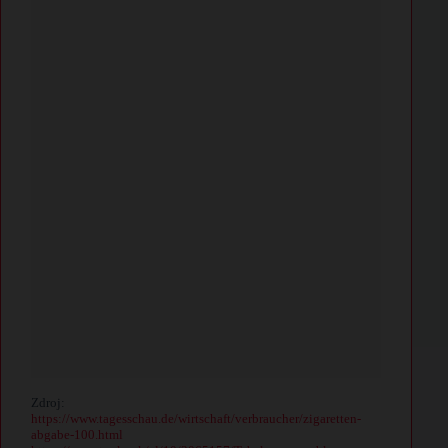
Zdroj:
https://www.tagesschau.de/wirtschaft/verbraucher/zigaretten-
abgabe-100.html