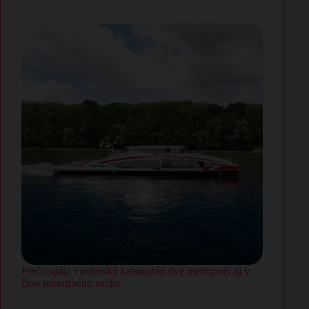
Prečo spája viedenský katamarán dve metropoly aj v
čase rekordného sucha