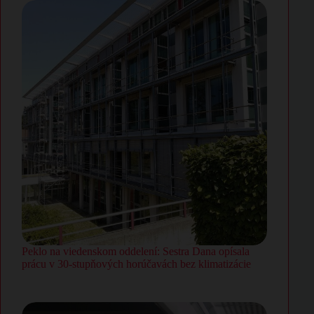
Peklo na viedenskom oddelení: Sestra Dana opísala
prácu v 30-stupňových horúčavách bez klimatizácie