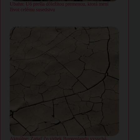
Ubahn: U6 prešla dôležitou premenou, ktorá mení
život celému susedstvu
Aktuálne: Zatiaľ čo vidiek Burgenlandu vysychá,