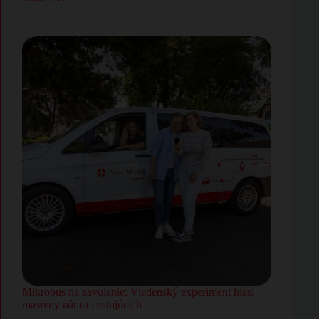
Mikrobus na zavolanie: Viedenský experiment hlási
masívny nárast cestujúcich