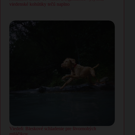
viedenské kohútiky tečú naplno
Viedeň: Bleskové schladenie pre štvornohých
miláčikov