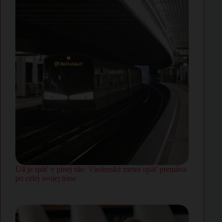
U4 je späť v plnej sile: Viedenské metro opäť premáva
po celej svojej trase