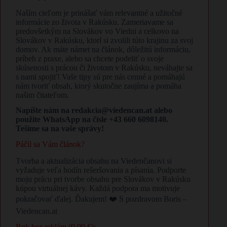
Naším cieľom je prinášať vám relevantné a užitočné
informácie zo života v Rakúsku. Zameriavame sa
predovšetkým na Slovákov vo Viedni a celkovo na
Slovákov v Rakúsku, ktorí si zvolili túto krajinu za svoj
domov. Ak máte námet na článok, dôležitú informáciu,
príbeh z praxe, alebo sa chcete podeliť o svoje
skúsenosti s prácou či životom v Rakúsku, neváhajte sa
s nami spojiť! Vaše tipy sú pre nás cenné a pomáhajú
nám tvoriť obsah, ktorý skutočne zaujíma a pomáha
našim čitateľom.
Napíšte nám na redakcia@viedencan.at alebo
použite WhatsApp na čísle +43 660 6098140.
Tešíme sa na vaše správy!
Páčil sa Vám článok?
Tvorba a aktualizácia obsahu na Viedenčanovi si
vyžaduje veľa hodín rešeršovania a písania. Podporte
moju prácu pri tvorbe obsahu pre Slovákov v Rakúsku
kúpou virtuálnej kávy. Každá podpora ma motivuje
pokračovať ďalej. Ďakujem! ❤️ S pozdravom Boris –
Viedencan.at
Rok bez reklám (9,99 €):