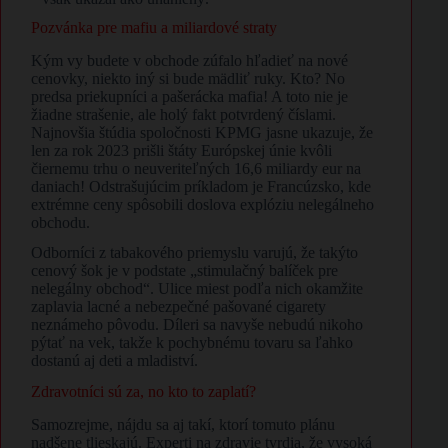
Pozvánka pre mafiu a miliardové straty
Kým vy budete v obchode zúfalo hľadieť na nové
cenovky, niekto iný si bude mädliť ruky. Kto? No
predsa priekupníci a pašerácka mafia! A toto nie je
žiadne strašenie, ale holý fakt potvrdený číslami.
Najnovšia štúdia spoločnosti KPMG jasne ukazuje, že
len za rok 2023 prišli štáty Európskej únie kvôli
čiernemu trhu o neuveriteľných 16,6 miliardy eur na
daniach! Odstrašujúcim príkladom je Francúzsko, kde
extrémne ceny spôsobili doslova explóziu nelegálneho
obchodu.
Odborníci z tabakového priemyslu varujú, že takýto
cenový šok je v podstate „stimulačný balíček pre
nelegálny obchod“. Ulice miest podľa nich okamžite
zaplavia lacné a nebezpečné pašované cigarety
neznámeho pôvodu. Díleri sa navyše nebudú nikoho
pýtať na vek, takže k pochybnému tovaru sa ľahko
dostanú aj deti a mladiství.
Zdravotníci sú za, no kto to zaplatí?
Samozrejme, nájdu sa aj takí, ktorí tomuto plánu
nadšene tlieskajú. Experti na zdravie tvrdia, že vysoká