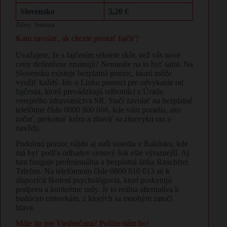
Slovensko
5,20 €
Zdroj: Statista
Kam zavolať, ak chcete prestať fajčiť?
Uvažujete, že s fajčením seknete skôr, než vás nové
ceny definitívne zruinujú? Nemusíte na to byť sami. Na
Slovensku existuje bezplatná pomoc, ktorú môže
využiť každý. Ide o Linku pomoci pre odvykanie od
fajčenia, ktorú prevádzkujú odborníci z Úradu
verejného zdravotníctva SR. Stačí zavolať na bezplatné
telefónne číslo 0800 800 666, kde vám poradia, ako
začať, prekonať krízu a zbaviť sa zlozvyku raz a
navždy.
Podobnú pomoc nájdu aj naši susedia v Rakúsku, kde
má byť podľa odhadov cenový šok ešte výraznejší. Aj
tam funguje profesionálna a bezplatná linka Rauchfrei
Telefon. Na telefónnom čísle 0800 810 013 sú k
dispozícii školení psychológovia, ktorí poskytujú
podporu a konkrétne rady. Je to reálna alternatíva k
budúcim cenovkám, z ktorých sa mnohým zatočí
hlava.
Máte tip pre Viedenčana? Pošlite nám ho!