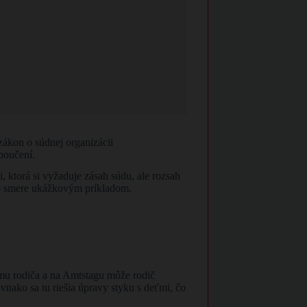
zákon o súdnej organizácii
poučení.
, ktorá si vyžaduje zásah súdu, ale rozsah
o smere ukážkovým príkladom.
mu rodiča a na Amtstagu môže rodič
vnako sa tu riešia úpravy styku s deťmi, čo