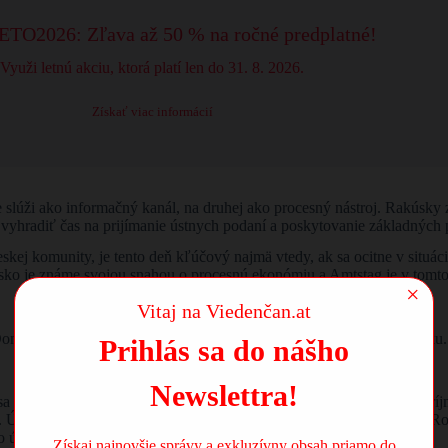
TO2026: Zľava až 50 % na ročné predplatné!
Využi letnú akciu, ktorá platí len do 31. 8. 2026.
Získať viac informácií
e slúži ako informačný kanál, na druhej ako procesný nástroj. Rakúsky 
yhradiť čas na prijímanie ústnych podaní a poskytovanie základných 
skej komunity, je tento deň kľúčový najmä vtedy, ak sa ocitne v situácii
sko je známe svojou snahou o procesnú ekonómiu a Amtstag je v tomt
×
Vitaj na Viedenčan.at
ominujú mu najmä veci, ktoré sa týkajú najbližších vzťahov a majetku.
Prihlás sa do nášho
Newslettra!
 výživné vypočítava na základe percentuálnych sadzieb z čistého príj
. Úradník s vami spíše protokol, ktorý má váhu oficiálneho podania. Ro
o úradníka môže pomôcť vniesť do veci potrebný formálny rámec.
Získaj najnovšie správy a exkluzívny obsah priamo do