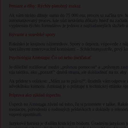
​Peniaze a dlhy: Rýchly platobný rozkaz
Ak vám niekto dlhuje sumu do 75 000 eur, proces sa začína tzv.
M
automatizovaný proces, kde súd neskúma dôkazy hneď na začiatku,
vyplnením týchto formulárov je jednou z najžiadanejších služieb 
​Bývanie a susedské spory
Rakúsko je krajinou nájomníkov. Spory o depozit, výpovede z ná
špeciálnymi zmierovacími komisiami –
Schlichtungsstelle
, prvý k
​Psychológia Amtstagu: Čo od neho (ne)čakať
​Je dôležité rozlišovať medzi „právnou pomocou“ a „právnym zast
vás taktiku, ako „poraziť“ druhú stranu, ale dohliadnuť na to, a
​Ak prídete s otázkou: „Mám na to právo?“, úradník vám odpovie 
advokátsku komoru. Amtstag je o prístupe k technickej stránke sp
​Príprava ako základ úspechu
​Úspech na Amtstagu závisí od toho, čo si prinesiete v taške. Rak
mesiacov, potvrdenia o rodinných prídavkoch a doklady o mimoria
vopred upomínali.
​Jazyková bariéra je ďalším kritickým bodom. Úradným jazykom je