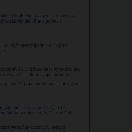
danie platobného rozkazu. Je to vysoko
ch exekučný titul. Práve pomoc s
oci zložitejšie prípady končia pred
úde.
estranný. Jeho úlohou nie je vymyslieť pre
i procesným následkom svojich krokov.
, vyhrám to?“, pravdepodobne vás odkáže na
ete výplatné pásky za posledných 12
o faktúru a dôkaz o tom, že ste dlžníka
Linz zvyknutí na cudzincov, nemajú