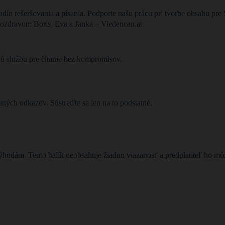
odín rešeršovania a písania. Podporte našu prácu pri tvorbe obsahu p
ozdravom Boris, Eva a Janka – Viedencan.at
vú službu pre čítanie bez kompromisov.
ých odkazov. Sústreďte sa len na to podstatné.
ýhodám. Tento balík neobsahuje žiadnu viazanosť a predplatiteľ ho m