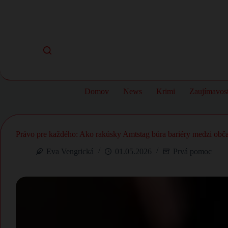
Skip
to
content
Domov
News
Krimi
Zaujímavost
Právo pre každého: Ako rakúsky Amtstag búra bariéry medzi ob
Eva Vengrická
01.05.2026
Prvá pomoc