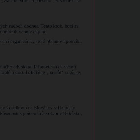
„vlastníctvom“ a „držbou“, vezmite si so
ých súdoch dodnes. Tento krok, hoci sa
u úradník venuje naplno.
rvisná organizácia, ktorá občanovi pomáha
mného advokáta. Pripravte sa na vecnú
problém dostal oficiálne „na stôl“ rakúskej
edni a celkovo na Slovákov v Rakúsku,
 skúsenosti s prácou či životom v Rakúsku,