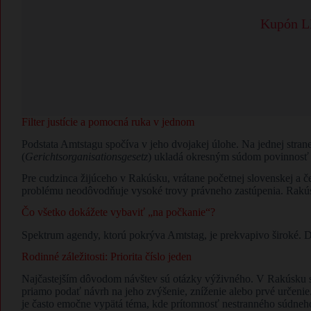
Kupón LE
​Filter justície a pomocná ruka v jednom
​Podstata Amtstagu spočíva v jeho dvojakej úlohe. Na jednej stran
(
Gerichtsorganisationsgesetz
) ukladá okresným súdom povinnosť v
​Pre cudzinca žijúceho v Rakúsku, vrátane početnej slovenskej a če
problému neodôvodňuje vysoké trovy právneho zastúpenia. Rakú
​Čo všetko dokážete vybaviť „na počkanie“?
​Spektrum agendy, ktorú pokrýva Amtstag, je prekvapivo široké. D
​Rodinné záležitosti: Priorita číslo jeden
Najčastejším dôvodom návštev sú otázky výživného. V Rakúsku sa
priamo podať návrh na jeho zvýšenie, zníženie alebo prvé určenie
je často emočne vypätá téma, kde prítomnosť nestranného súdneh