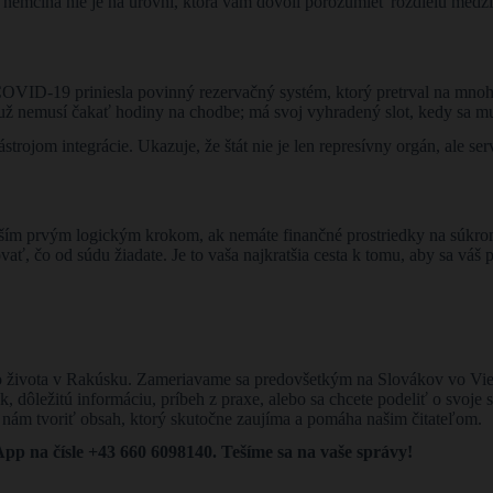
nemčina nie je na úrovni, ktorá vám dovolí porozumieť rozdielu medzi 
OVID-19 priniesla povinný rezervačný systém, ktorý pretrval na mnoh
k už nemusí čakať hodiny na chodbe; má svoj vyhradený slot, kedy sa m
rojom integrácie. Ukazuje, že štát nie je len represívny orgán, ale se
vaším prvým logickým krokom, ak nemáte finančné prostriedky na súkro
ovať, čo od súdu žiadate. Je to vaša najkratšia cesta k tomu, aby sa váš 
 zo života v Rakúsku. Zameriavame sa predovšetkým na Slovákov vo Vi
ok, dôležitú informáciu, príbeh z praxe, alebo sa chcete podeliť o svoje
ú nám tvoriť obsah, ktorý skutočne zaujíma a pomáha našim čitateľom.
p na čísle +43 660 6098140. Tešíme sa na vaše správy!