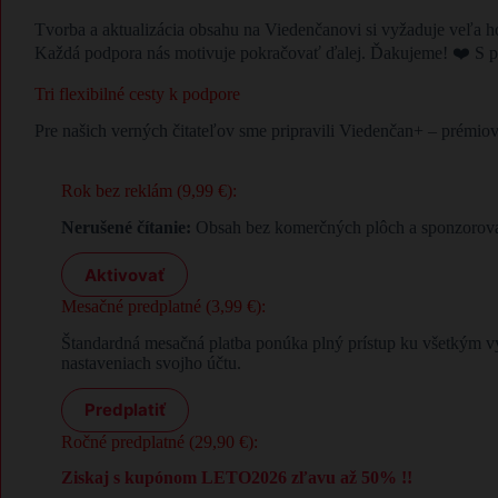
Tvorba a aktualizácia obsahu na Viedenčanovi si vyžaduje veľa h
Každá podpora nás motivuje pokračovať ďalej. Ďakujeme! ❤️ S p
Tri flexibilné cesty k podpore
Pre našich verných čitateľov sme pripravili Viedenčan+ – prémio
Rok bez reklám (9,99 €):
Nerušené čítanie:
Obsah bez komerčných plôch a sponzorovan
Aktivovať
Mesačné predplatné (3,99 €):
Štandardná mesačná platba ponúka plný prístup ku všetkým v
nastaveniach svojho účtu.
Predplatiť
Ročné predplatné (29,90 €):
Ziskaj s kupónom LETO2026 zľavu až 50% !!