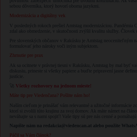
povinnosť zabezpečiť tlmočníka pre úvodnú konzultáciu. Ak vaša 
sebou dôverníka, ktorý hovorí oboma jazykmi.
​Modernizácia a digitálny vek
​V posledných rokoch prešiel Amtstag modernizáciou. Pandémia C
zdal ako obmedzenie, v skutočnosti zvýšil kvalitu služby. Člove
​Pre slovenských občanov v Rakúsku je Amtstag neoceniteľným nást
formulovať jeho nároky voči iným subjektom.
​Zhrnutie pre prax
​Ak sa ocitnete v právnej tiesni v Rakúsku, Amtstag by mal byť 
diskusiu, prineste si všetky papiere a buďte pripravení jasne defin
justície.
🚀
Všetky rozhovory na jednom mieste!
Máte tip pre Viedenčana? Pošlite nám ho!
Naším cieľom je prinášať vám relevantné a užitočné informácie
ktorí si zvolili túto krajinu za svoj domov. Ak máte námet na člán
neváhajte sa s nami spojiť! Vaše tipy sú pre nás cenné a pomáhaj
Napíšte nám na redakcia@viedencan.at alebo použite WhatsAp
Páčil sa Vám článok?