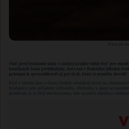
Právo pre k
​Stáť pred bránami súdu v cudzej krajine môže byť pre mnohý
končinách často prehliadaný, hoci má v Rakúsku hlbokú tradí
prístupu k spravodlivosti aj pre tých, ktorí si nemôžu dovoli
​Keď v utorok ráno o ôsmej hodine odomknú dvere na okresnom s
hľadajúca radu ohľadom výživného, dôchodca v spore so susedom 
termínom; je to živý mechanizmus, kde sa právo stretáva s realit