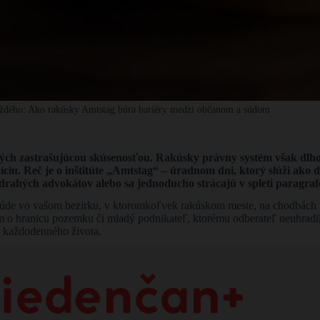
aždého: Ako rakúsky Amtstag búra bariéry medzi občanom a súdom
ch zastrašujúcou skúsenosťou. Rakúsky právny systém však dlhodob
ciu. Reč je o inštitúte „Amtstag“ – úradnom dni, ktorý slúži ako 
ť drahých advokátov alebo sa jednoducho strácajú v spleti paragraf
úde vo vašom bezirku, v ktoromkoľvek rakúskom meste, na chodbách u
o hranicu pozemku či mladý podnikateľ, ktorému odberateľ neuhradil 
ou každodenného života.