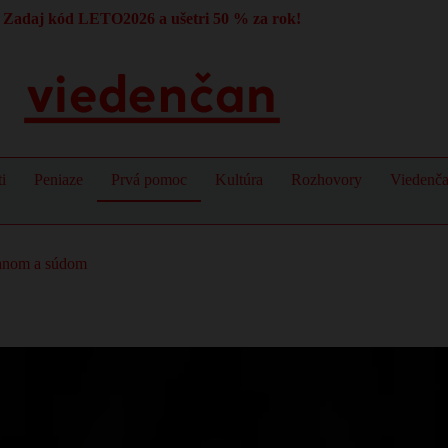
Zadaj kód LETO2026 a ušetri 50 % za rok!
i
Peniaze
Prvá pomoc
Kultúra
Rozhovory
Viedenč
čanom a súdom