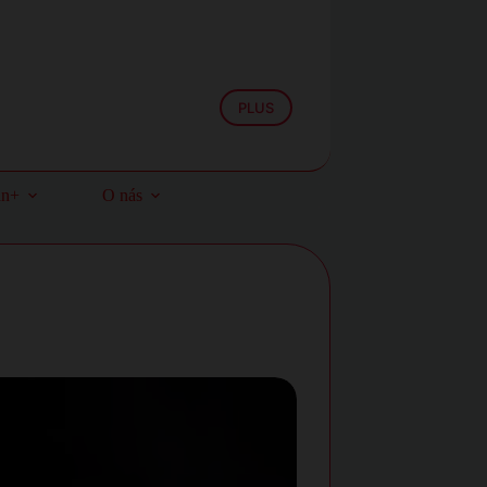
PLUS
an+
O nás