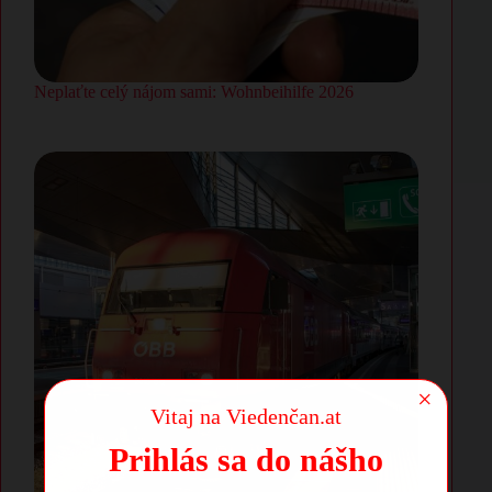
Neplaťte celý nájom sami: Wohnbeihilfe 2026
×
Vitaj na Viedenčan.at
Prihlás sa do nášho