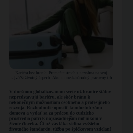
Kariéra bez hraníc: Premeňte strach z neznáma na svoj
najväčší životný úspech. Ako na medzinárodný pracovný trh
V dnešnom globalizovanom svete už hranice štátov
nepredstavujú bariéru, ale skôr bránu k
nekonečným možnostiam osobného a profesijného
rozvoja. Rozhodnutie opustiť komfortnú zónu
domova a vydať sa za prácou do cudzieho
prostredia patrí k najzásadnejším míľnikom v
živote človeka. Či už vás láka vidina vyššieho
životného štandardu, túžba po špičkovom vzdelaní