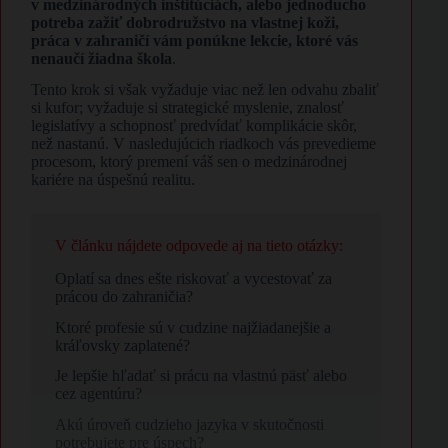
v medzinárodných inštitúciách, alebo jednoducho
potreba zažiť dobrodružstvo na vlastnej koži,
práca v zahraničí vám ponúkne lekcie, ktoré vás
nenaučí žiadna škola
.
Tento krok si však vyžaduje viac než len odvahu zbaliť
si kufor; vyžaduje si strategické myslenie, znalosť
legislatívy a schopnosť predvídať komplikácie skôr,
než nastanú. V nasledujúcich riadkoch vás prevedieme
procesom, ktorý premení váš sen o medzinárodnej
kariére na úspešnú realitu.
V článku nájdete odpovede aj na tieto otázky:
Oplatí sa dnes ešte riskovať a vycestovať za
prácou do zahraničia?
Ktoré profesie sú v cudzine najžiadanejšie a
kráľovsky zaplatené?
Je lepšie hľadať si prácu na vlastnú päsť alebo
cez agentúru?
Akú úroveň cudzieho jazyka v skutočnosti
potrebujete pre úspech?