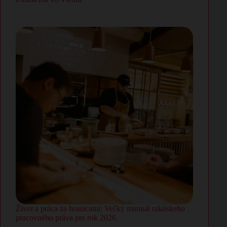
Život a práca za hranicami: Veľký manuál rakúskeho
pracovného práva pre rok 2026