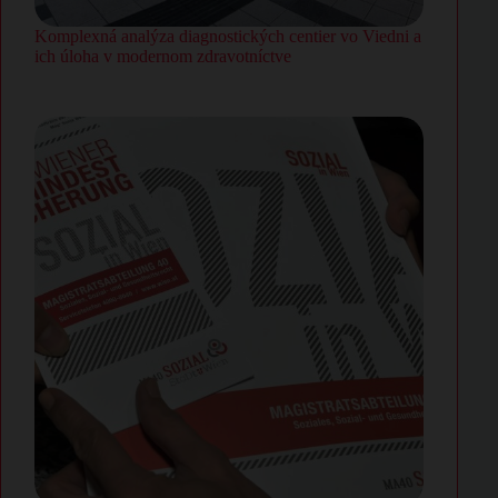
Komplexná analýza diagnostických centier vo Viedni a
ich úloha v modernom zdravotníctve