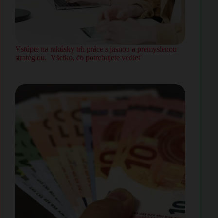
Vstúpte na rakúsky trh práce s jasnou a premyslenou
stratégiou. Všetko, čo potrebujete vedieť