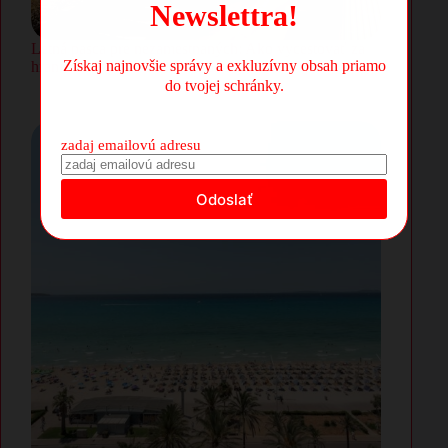
Newslettra!
Letná pasca pre nezamestnaných: Ako vycestovať za
Získaj najnovšie správy a exkluzívny obsah priamo
hranice a neprísť o rakúske dávky
do tvojej schránky.
zadaj emailovú adresu