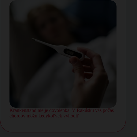
Krankenstand nie je dovolenka. V Rakúsku vás počas
choroby môžu kedykoľvek vyhodiť