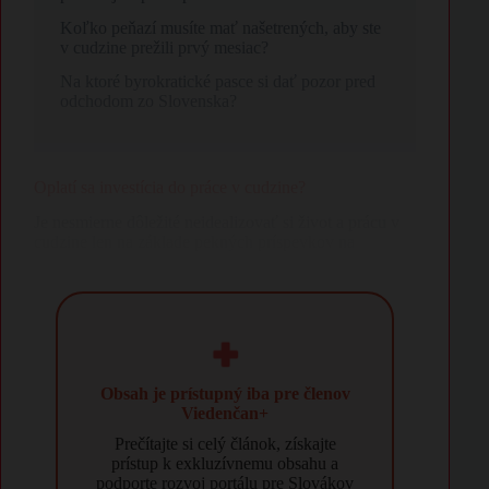
Koľko peňazí musíte mať našetrených, aby ste
v cudzine prežili prvý mesiac?
Na ktoré byrokratické pasce si dať pozor pred
odchodom zo Slovenska?
​Oplatí sa investícia do práce v cudzine?
​Je nesmierne dôležité neidealizovať si život a prácu v
cudzine len na základe pekných príspevkov na
sociálnych sieťach. Odchod je spojený s rozsiahlou a
niekedy vyčerpávajúcou prípravou, ktorá zahŕňa
administratívne povinnosti voči slovenskému štátu aj
prijímajúcej krajine.
Obsah je prístupný iba pre členov
Viedenčan+
Prečítajte si celý článok, získajte
prístup k exkluzívnemu obsahu a
podporte rozvoj portálu pre Slovákov