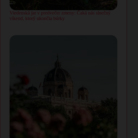
Viedenská jar v predvečer zmeny: Čaká nás slnečný
víkend, ktorý ukončia búrky