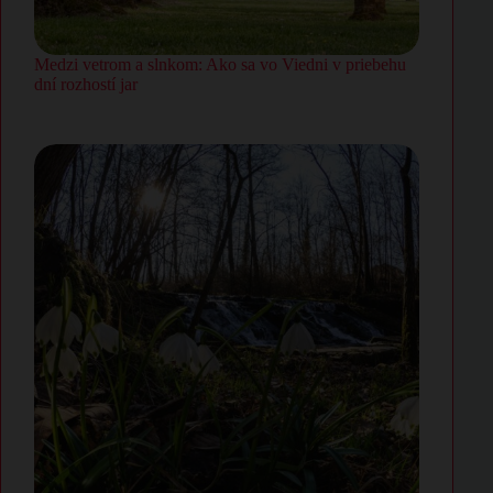
Medzi vetrom a slnkom: Ako sa vo Viedni v priebehu
dní rozhostí jar