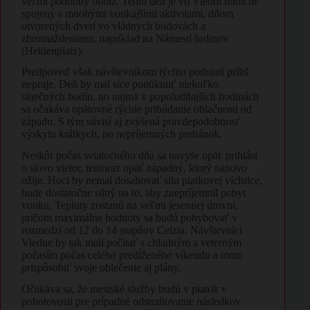
veľmi podobný obraz. Tento deň je vo Viedni tradične
spojený s mnohými vonkajšími aktivitami, dňom
otvorených dverí vo vládnych budovách a
zhromaždeniami, napríklad na Námestí hrdinov
(Heldenplatz).
Predpoveď však návštevníkom týchto podujatí príliš
nepraje. Deň by mal síce ponúknuť niekoľko
slnečných hodín, no najmä v popoludňajších hodinách
sa očakáva opätovné rýchle pribúdanie oblačnosti od
západu. S tým súvisí aj zvýšená pravdepodobnosť
výskytu krátkych, no nepríjemných prehánok.
Neskôr počas sviatočného dňa sa navyše opäť prihlási
o slovo vietor, tentoraz opäť západný, ktorý nanovo
ožije. Hoci by nemal dosahovať silu piatkovej víchrice,
bude dostatočne silný na to, aby znepríjemnil pobyt
vonku. Teploty zostanú na veľmi jesennej úrovni,
pričom maximálne hodnoty sa budú pohybovať v
rozmedzí od 12 do 14 stupňov Celzia. Návštevníci
Viedne by tak mali počítať s chladným a veterným
počasím počas celého predĺženého víkendu a tomu
prispôsobiť svoje oblečenie aj plány.
Očakáva sa, že mestské služby budú v piatok v
pohotovosti pre prípadné odstraňovanie následkov