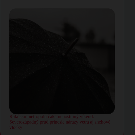
Rakúsku metropolu čaká nehostinný víkend:
Severozápadný prúd prinesie nárazy vetra aj snehové
vločky