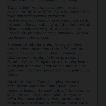
rozmedzí od 80 až do 90 kilometrov za hodinu.
Takáto rýchlosť vetra už predstavuje v mestskom
prostredí značné riziko. Môže dôjsť k lámaniu konárov,
uvoľneniu strešnej krytiny, prevráteniu
nezabezpečených predmetov na balkónoch či terasách
reštaurácií. Ohrození môžu byť najmä chodci a cyklisti.
Dôrazne sa odporúča vyhýbať sa parkom, ako sú
Prater či park pri Schönbrunne, a cintorínom, kde hrozí
pád stromov alebo ich častí.
S vetrom prichádza do strednej Európy aj studený
vzduch. Kým piatkové ráno sa ešte môže javiť ako
pochmúrne, so zamračenou oblohou a hustou
oblačnosťou, v priebehu dňa by sa mala situácia
čiastočne vylepšiť. Predpokladá sa, že chladný front so
sebou prinesie prechodné vyjasnenie a slnko sa bude
opakovane presadzovať pomedzi rýchlo sa pohybujúce
oblaky.
Napriek slnečným lúčom však teploty zostanú na
nízkej úrovni. Maximálna denná teplota v piatok
neprekročí hranicu 14 stupňov Celzia. V kombinácii so
silným vetrom bude pocitová teplota ešte výrazne
nižšia. Pozitívnou správou v rámci tejto dramatickej
predpovede je aspoň fakt, že deň by mal zostať zväčša