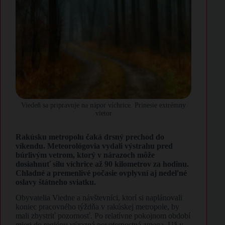
Viedeň sa pripravuje na nápor víchrice. Prinesie extrémny
vietor
Rakúsku metropolu čaká drsný prechod do
víkendu. Meteorológovia vydali výstrahu pred
búrlivým vetrom, ktorý v nárazoch môže
dosiahnuť silu víchrice až 90 kilometrov za hodinu.
Chladné a premenlivé počasie ovplyvní aj nedeľné
oslavy štátneho sviatku.
Obyvatelia Viedne a návštevníci, ktorí si naplánovali
koniec pracovného týždňa v rakúskej metropole, by
mali zbystriť pozornosť. Po relatívne pokojnom období
mieri do regiónu výrazná poveternostná zmena. Už v