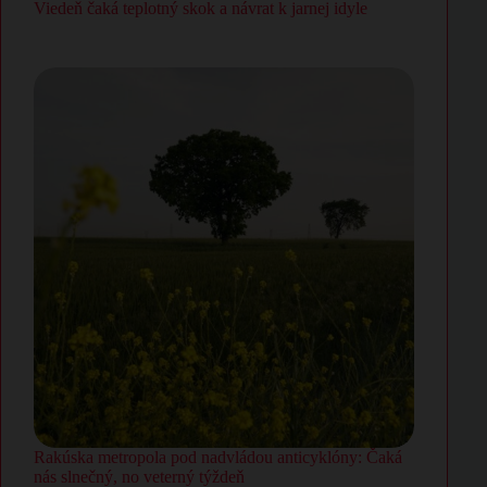
Viedeň čaká teplotný skok a návrat k jarnej idyle
Rakúska metropola pod nadvládou anticyklóny: Čaká
nás slnečný, no veterný týždeň