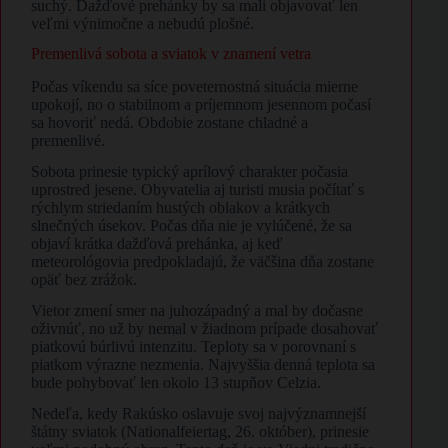
suchý. Dažďové prehánky by sa mali objavovať len
veľmi výnimočne a nebudú plošné.
Premenlivá sobota a sviatok v znamení vetra
Počas víkendu sa síce poveternostná situácia mierne
upokojí, no o stabilnom a príjemnom jesennom počasí
sa hovoriť nedá. Obdobie zostane chladné a
premenlivé.
Sobota prinesie typický aprílový charakter počasia
uprostred jesene. Obyvatelia aj turisti musia počítať s
rýchlym striedaním hustých oblakov a krátkych
slnečných úsekov. Počas dňa nie je vylúčené, že sa
objaví krátka dažďová prehánka, aj keď
meteorológovia predpokladajú, že väčšina dňa zostane
opäť bez zrážok.
Vietor zmení smer na juhozápadný a mal by dočasne
oživnúť, no už by nemal v žiadnom prípade dosahovať
piatkovú búrlivú intenzitu. Teploty sa v porovnaní s
piatkom výrazne nezmenia. Najvyššia denná teplota sa
bude pohybovať len okolo 13 stupňov Celzia.
Nedeľa, kedy Rakúsko oslavuje svoj najvýznamnejší
štátny sviatok (Nationalfeiertag, 26. október), prinesie