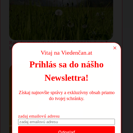
Rakúsku metropolu čaká meteorologický knokaut: Z
×
letných teplôt padneme do hlbokej jesene
Vitaj na Viedenčan.at
Prihlás sa do nášho
Newslettra!
Získaj najnovšie správy a exkluzívny obsah priamo
do tvojej schránky.
zadaj emailovú adresu