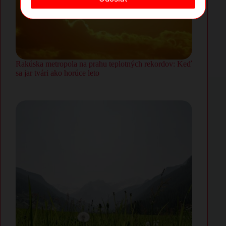
Rakúska metropola na prahu teplotných rekordov: Keď
sa jar tvári ako horúce leto