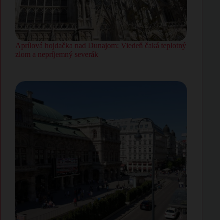
Aprílová hojdačka nad Dunajom: Viedeň čaká teplotný
zlom a nepríjemný severák