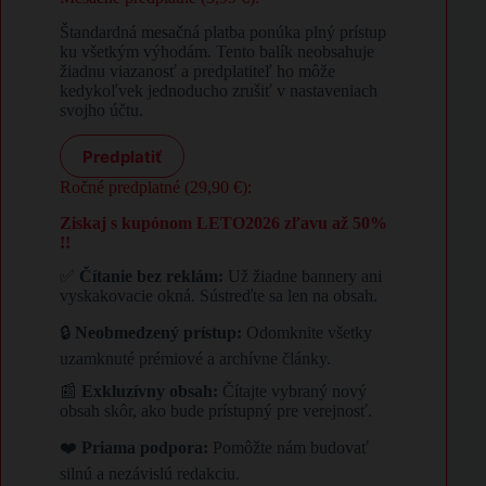
Štandardná mesačná platba ponúka plný prístup
ku všetkým výhodám. Tento balík neobsahuje
žiadnu viazanosť a predplatiteľ ho môže
kedykoľvek jednoducho zrušiť v nastaveniach
svojho účtu.
Predplatiť
Ročné predplatné (29,90 €):
Ziskaj s kupónom LETO2026 zľavu až 50%
!!
✅
Čítanie bez reklám:
Už žiadne bannery ani
vyskakovacie okná. Sústreďte sa len na obsah.
🔒
Neobmedzený prístup:
Odomknite všetky
uzamknuté prémiové a archívne články.
📰
Exkluzívny obsah:
Čítajte vybraný nový
obsah skôr, ako bude prístupný pre verejnosť.
❤️
Priama podpora:
Pomôžte nám budovať
silnú a nezávislú redakciu.