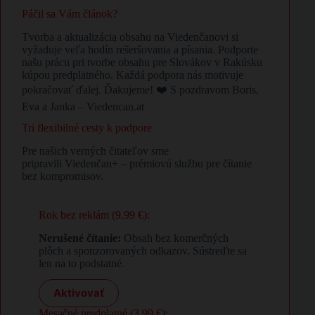
Páčil sa Vám článok?
Tvorba a aktualizácia obsahu na Viedenčanovi si
vyžaduje veľa hodín rešeršovania a písania. Podporte
našu prácu pri tvorbe obsahu pre Slovákov v Rakúsku
kúpou predplatného. Každá podpora nás motivuje
pokračovať ďalej. Ďakujeme! ❤️ S pozdravom Boris,
Eva a Janka – Viedencan.at
Tri flexibilné cesty k podpore
Pre našich verných čitateľov sme
pripravili Viedenčan+ – prémiovú službu pre čítanie
bez kompromisov.
Rok bez reklám (9,99 €):
Nerušené čítanie:
Obsah bez komerčných
plôch a sponzorovaných odkazov. Sústreďte sa
len na to podstatné.
Aktivovať
Mesačné predplatné (3,99 €):