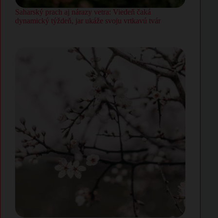
Saharský prach aj nárazy vetra: Viedeň čaká
dynamický týždeň, jar ukáže svoju vrtkavú tvár