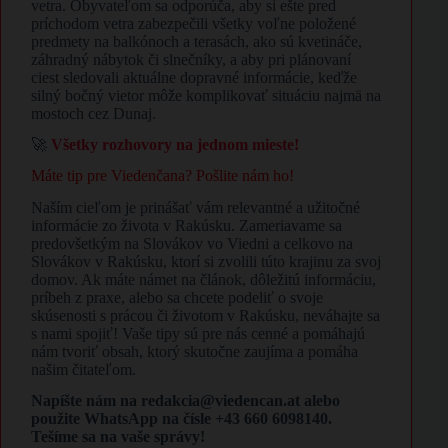
vetra. Obyvateľom sa odporúča, aby si ešte pred
príchodom vetra zabezpečili všetky voľne položené
predmety na balkónoch a terasách, ako sú kvetináče,
záhradný nábytok či slnečníky, a aby pri plánovaní
ciest sledovali aktuálne dopravné informácie, keďže
silný bočný vietor môže komplikovať situáciu najmä na
mostoch cez Dunaj.
🚀
Všetky rozhovory na jednom mieste!
Máte tip pre Viedenčana? Pošlite nám ho!
Naším cieľom je prinášať vám relevantné a užitočné
informácie zo života v Rakúsku. Zameriavame sa
predovšetkým na Slovákov vo Viedni a celkovo na
Slovákov v Rakúsku, ktorí si zvolili túto krajinu za svoj
domov. Ak máte námet na článok, dôležitú informáciu,
príbeh z praxe, alebo sa chcete podeliť o svoje
skúsenosti s prácou či životom v Rakúsku, neváhajte sa
s nami spojiť! Vaše tipy sú pre nás cenné a pomáhajú
nám tvoriť obsah, ktorý skutočne zaujíma a pomáha
našim čitateľom.
Napíšte nám na redakcia@viedencan.at alebo
použite WhatsApp na čísle +43 660 6098140.
Tešíme sa na vaše správy!