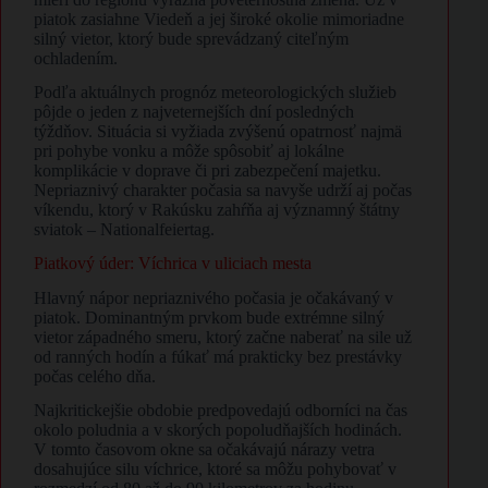
piatok zasiahne Viedeň a jej široké okolie mimoriadne
silný vietor, ktorý bude sprevádzaný citeľným
ochladením.
Podľa aktuálnych prognóz meteorologických služieb
pôjde o jeden z najveternejších dní posledných
týždňov. Situácia si vyžiada zvýšenú opatrnosť najmä
pri pohybe vonku a môže spôsobiť aj lokálne
komplikácie v doprave či pri zabezpečení majetku.
Nepriaznivý charakter počasia sa navyše udrží aj počas
víkendu, ktorý v Rakúsku zahŕňa aj významný štátny
sviatok – Nationalfeiertag.
Piatkový úder: Víchrica v uliciach mesta
Hlavný nápor nepriaznivého počasia je očakávaný v
piatok. Dominantným prvkom bude extrémne silný
vietor západného smeru, ktorý začne naberať na sile už
od ranných hodín a fúkať má prakticky bez prestávky
počas celého dňa.
Najkritickejšie obdobie predpovedajú odborníci na čas
okolo poludnia a v skorých popoludňajších hodinách.
V tomto časovom okne sa očakávajú nárazy vetra
dosahujúce silu víchrice, ktoré sa môžu pohybovať v