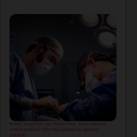
Bolesť za päťtisíc eur. Príbeh ženy, ktorej rakúsky
systém ponúkol vyše roka čakania na operáciu
platničky