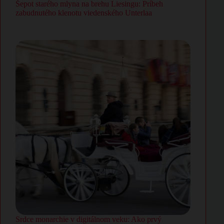
Šepot starého mlyna na brehu Liesingu: Príbeh
zabudnutého klenotu viedenského Unterlaa
Srdce monarchie v digitálnom veku: Ako prvý