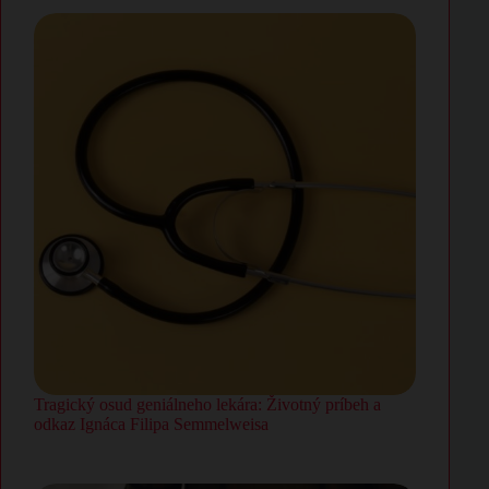
Tragický osud geniálneho lekára: Životný príbeh a
odkaz Ignáca Filipa Semmelweisa