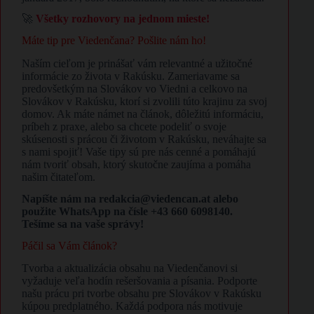
🚀
Všetky rozhovory na jednom mieste!
Máte tip pre Viedenčana? Pošlite nám ho!
Naším cieľom je prinášať vám relevantné a užitočné
informácie zo života v Rakúsku. Zameriavame sa
predovšetkým na Slovákov vo Viedni a celkovo na
Slovákov v Rakúsku, ktorí si zvolili túto krajinu za svoj
domov. Ak máte námet na článok, dôležitú informáciu,
príbeh z praxe, alebo sa chcete podeliť o svoje
skúsenosti s prácou či životom v Rakúsku, neváhajte sa
s nami spojiť! Vaše tipy sú pre nás cenné a pomáhajú
nám tvoriť obsah, ktorý skutočne zaujíma a pomáha
našim čitateľom.
Napíšte nám na redakcia@viedencan.at alebo
použite WhatsApp na čísle +43 660 6098140.
Tešíme sa na vaše správy!
Páčil sa Vám článok?
Tvorba a aktualizácia obsahu na Viedenčanovi si
vyžaduje veľa hodín rešeršovania a písania. Podporte
našu prácu pri tvorbe obsahu pre Slovákov v Rakúsku
kúpou predplatného. Každá podpora nás motivuje