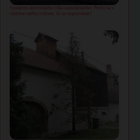
Syndróm slovenského vlka samotárskeho: Prečo sa v
cudzine radšej tvárime, že sa nepoznáme?