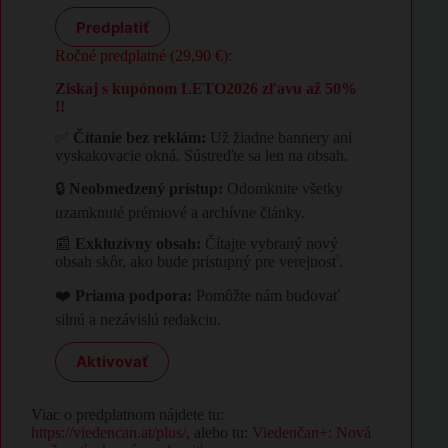
Predplatiť
Ročné predplatné (29,90 €):
Ziskaj s kupónom LETO2026 zľavu až 50%
!!
✅
Čítanie bez reklám:
Už žiadne bannery ani
vyskakovacie okná. Sústreďte sa len na obsah.
🔒
Neobmedzený prístup:
Odomknite všetky
uzamknuté prémiové a archívne články.
📰
Exkluzívny obsah:
Čítajte vybraný nový
obsah skôr, ako bude prístupný pre verejnosť.
❤️
Priama podpora:
Pomôžte nám budovať
silnú a nezávislú redakciu.
Aktivovať
Viac o predplatnom nájdete tu:
https://viedencan.at/plus/
, alebo tu:
Viedenčan+: Nová