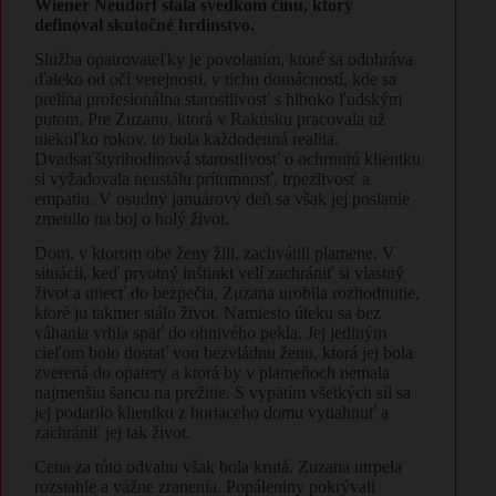
Wiener Neudorf stala svedkom činu, ktorý
definoval skutočné hrdinstvo.
Služba opatrovateľky je povolaním, ktoré sa odohráva
ďaleko od očí verejnosti, v tichu domácností, kde sa
prelína profesionálna starostlivosť s hlboko ľudským
putom. Pre Zuzanu, ktorá v Rakúsku pracovala už
niekoľko rokov, to bola každodenná realita.
Dvadsaťštyrihodinová starostlivosť o ochrnutú klientku
si vyžadovala neustálu prítomnosť, trpezlivosť a
empatiu. V osudný januárový deň sa však jej poslanie
zmenilo na boj o holý život.
Dom, v ktorom obe ženy žili, zachvátili plamene. V
situácii, keď prvotný inštinkt velí zachrániť si vlastný
život a utiecť do bezpečia, Zuzana urobila rozhodnutie,
ktoré ju takmer stálo život. Namiesto úteku sa bez
váhania vrhla späť do ohnivého pekla. Jej jediným
cieľom bolo dostať von bezvládnu ženu, ktorá jej bola
zverená do opatery a ktorá by v plameňoch nemala
najmenšiu šancu na prežitie. S vypätím všetkých síl sa
jej podarilo klientku z horiaceho domu vytiahnuť a
zachrániť jej tak život.
Cena za túto odvahu však bola krutá. Zuzana utrpela
rozsiahle a vážne zranenia. Popáleniny pokrývali