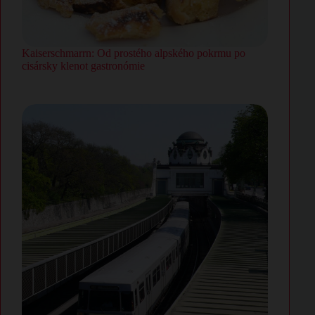
Kaiserschmarrn: Od prostého alpského pokrmu po
cisársky klenot gastronómie