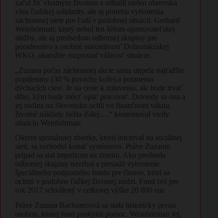
začal žiť vlastným životom a odhalil nielen obrovskú
vlnu ľudskej solidarity, ale aj potrebu vytvorenia
záchrannej siete pre ľudí v podobnej situácii. Gerhard
Weinbörmair, ktorý nebol len šéfom opatrovateľskej
služby, ale aj predsedom odbornej skupiny pre
poradenstvo a osobnú starostlivosť Dolnorakúskej
WKO, okamžite rozpoznal vážnosť situácie.
„Zuzana počas záchrannej akcie sama utrpela najťažšie
popáleniny (30 % povrchu kože) a poranenia
dýchacích ciest. Je na ceste k zotaveniu, ale bude trvať
dlho, kým bude môcť opäť pracovať. Dovtedy sa ona a
jej rodina na Slovensku ocitli vo finančnom vákuu,
životné náklady bežia ďalej…,“ komentoval vtedy
situáciu Weinbörmair.
Okrem spontánnej zbierky, ktorú inicioval na sociálnej
sieti, sa rozhodol konať systémovo. Práve Zuzanin
prípad sa stal impulzom na zmenu. Ako predseda
odbornej skupiny navrhol a presadil vytvorenie
špeciálneho podporného fondu pre členov, ktorí sa
ocitnú v podobne ťažkej životnej núdzi. Fond bol pre
rok 2017 schválený v celkovej výške 20 000 eur.
Práve Zuzana Bachorecová sa stala historicky prvou
osobou, ktorej fond poskytol pomoc. Weinbörmair jej,