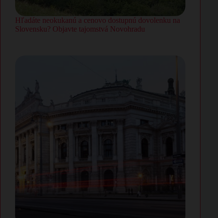
Hľadáte neokukanú a cenovo dostupnú dovolenku na
Slovensku? Objavte tajomstvá Novohradu