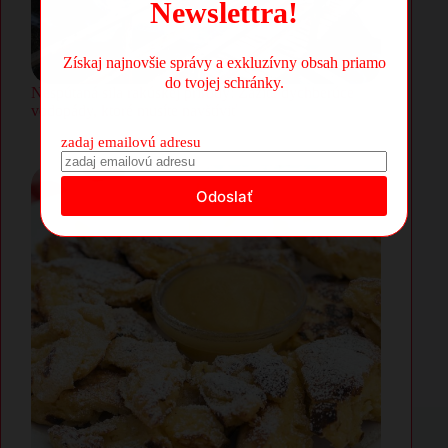
Newslettra!
Získaj najnovšie správy a exkluzívny obsah priamo
do tvojej schránky.
Nespútaná sila rakúskej prírody: Zažite dychberúce
vodopády, ktoré musíte navštíviť
zadaj emailovú adresu