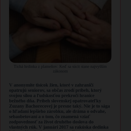
Tichá hrdinka z plameňov: Keď sa súcit stane najvyšším
zákonom
V anonymite tisícok žien, ktoré v zahraničí
opatrujú seniorov, sa občas zrodí príbeh, ktorý
svojou silou a ľudskosťou prekročí hranice
bežného dňa. Príbeh slovenskej opatrovateľky
Zuzany Bachorecovej je presne taký. Nie je to sága
o hľadaní lepšieho zárobku, ale dráma o odvahe,
sebaobetovaní a o tom, čo znamená vziať
zodpovednosť za život druhého doslova do
vlastných rúk. V januári 2017 sa rakúska dedinka