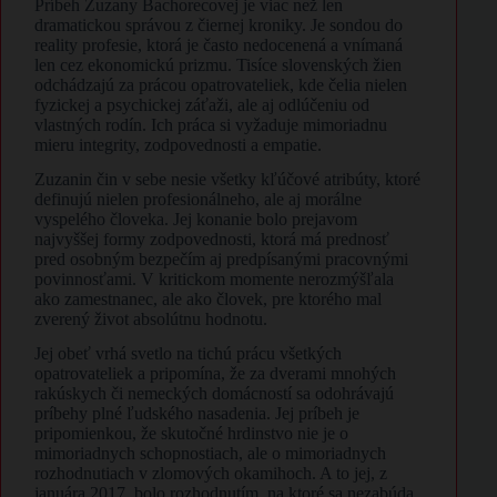
Príbeh Zuzany Bachorecovej je viac než len
dramatickou správou z čiernej kroniky. Je sondou do
reality profesie, ktorá je často nedocenená a vnímaná
len cez ekonomickú prizmu. Tisíce slovenských žien
odchádzajú za prácou opatrovateliek, kde čelia nielen
fyzickej a psychickej záťaži, ale aj odlúčeniu od
vlastných rodín. Ich práca si vyžaduje mimoriadnu
mieru integrity, zodpovednosti a empatie.
Zuzanin čin v sebe nesie všetky kľúčové atribúty, ktoré
definujú nielen profesionálneho, ale aj morálne
vyspelého človeka. Jej konanie bolo prejavom
najvyššej formy zodpovednosti, ktorá má prednosť
pred osobným bezpečím aj predpísanými pracovnými
povinnosťami. V kritickom momente nerozmýšľala
ako zamestnanec, ale ako človek, pre ktorého mal
zverený život absolútnu hodnotu.
Jej obeť vrhá svetlo na tichú prácu všetkých
opatrovateliek a pripomína, že za dverami mnohých
rakúskych či nemeckých domácností sa odohrávajú
príbehy plné ľudského nasadenia. Jej príbeh je
pripomienkou, že skutočné hrdinstvo nie je o
mimoriadnych schopnostiach, ale o mimoriadnych
rozhodnutiach v zlomových okamihoch. A to jej, z
januára 2017, bolo rozhodnutím, na ktoré sa nezabúda.