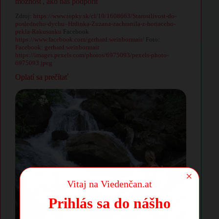
možnosť, ako nás podporiť
Zdroj:
https://www.topky.sk/cl/10/1608663/Starostlivost-do-
posledneho-dychu–Hrdinka-Zuzana-zachranila-z-horiaceho-
pekla-Rakusanku
Facebook
https://www.facebook.com/gerhard.weinbormair/
Foto:
Facebook: gerhard.weinbormair
https://images.pexels.com/photos/6975093/pexels-photo-
6975093.jpeg
Oplatí sa prečítať
×
Vitaj na Viedenčan.at
Prihlás sa do nášho