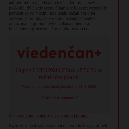
takmer tretinu jej tela a toxické splodiny jej vážne
poškodili dýchacie cesty. Okamžite bola prevezená do
nemocnice vo Viedni, kde lekári začali boj o jej
zdravie. Z hrdinky sa v okamihu stala pacientka,
odkázaná na pomoc iných, čeliaca dlhému a
bolestivému procesu liečby a rekonvalescencie.
Kupón LETO2026: Zľava až 50 % na
ročné predplatné!
Využi letnú akciu, ktorá platí len do 31. 8. 2026.
Získať viac informácií
Od spontánnej zbierky k systémovej pomoci
Kým Zuzana ležala na nemocničnom lôžku, jej príbeh