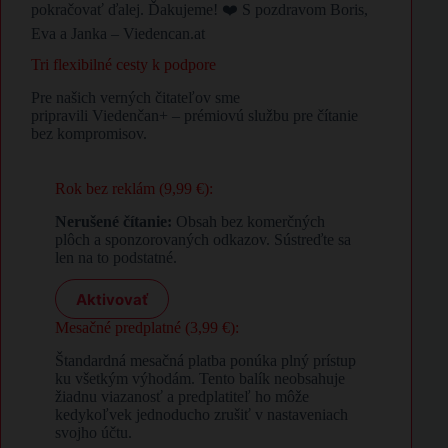
pokračovať ďalej. Ďakujeme! ❤️ S pozdravom Boris,
Eva a Janka – Viedencan.at
Tri flexibilné cesty k podpore
Pre našich verných čitateľov sme
pripravili Viedenčan+ – prémiovú službu pre čítanie
bez kompromisov.
Rok bez reklám (9,99 €):
Nerušené čítanie:
Obsah bez komerčných
plôch a sponzorovaných odkazov. Sústreďte sa
len na to podstatné.
Aktivovať
Mesačné predplatné (3,99 €):
Štandardná mesačná platba ponúka plný prístup
ku všetkým výhodám. Tento balík neobsahuje
žiadnu viazanosť a predplatiteľ ho môže
kedykoľvek jednoducho zrušiť v nastaveniach
svojho účtu.