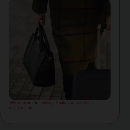
Mikrobusom do neistoty: Spala v mraze, čelila
obťažovaniu