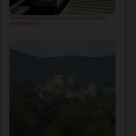
Viedenský Ubahn: Príbeh mesta, ktoré sa rozhodlo
predbehnúť čas