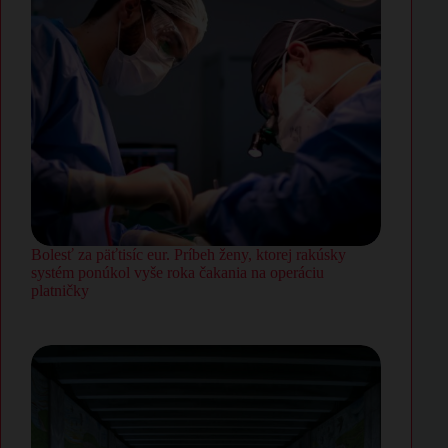
Bolesť za päťtisíc eur. Príbeh ženy, ktorej rakúsky
systém ponúkol vyše roka čakania na operáciu
platničky