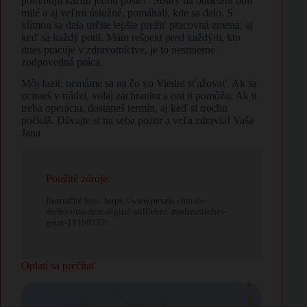
potrebujú každú jednu posteľ. Sestry na oddelení boli
milé a aj veľmi úslužné, pomáhali, kde sa dalo. S
klímou sa dala určite lepšie prežiť pracovná zmena, aj
keď sa každý potil. Mám rešpekt pred každým, kto
dnes pracuje v zdravotníctve, je to nesmierne
zodpovedná práca.
Môj fazit: nemáme sa na čo vo Viedni sťažovať. Ak sa
ocitneš v núdzi, volaj záchranku a oni ti pomôžu. Ak ti
treba operáciu, dostaneš termín, aj keď si trochu
počkáš. Dávajte si na seba pozor a veľa zdravia! Vaša
Jana
Použité zdroje:
Ilustračné foto: https://www.pexels.com/de-
de/foto/modern-digital-stillleben-medizinisches-
gerat-11198232/
Oplatí sa prečítať