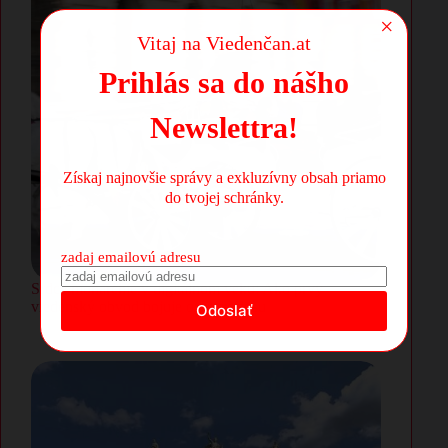
×
Vitaj na Viedenčan.at
Prihlás sa do nášho
Newslettra!
Získaj najnovšie správy a exkluzívny obsah priamo
do tvojej schránky.
zadaj emailovú adresu
Srdce monarchie v digitálnom veku: Ako prvý
viedenský obvod bojuje o svoju dušu