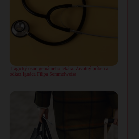
Tragický osud geniálneho lekára: Životný príbeh a
odkaz Ignáca Filipa Semmelweisa