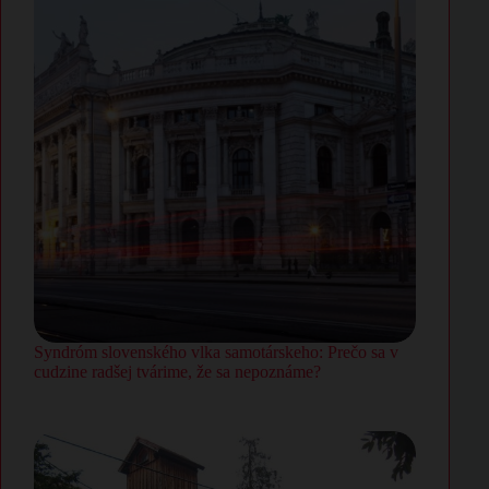
Syndróm slovenského vlka samotárskeho: Prečo sa v
cudzine radšej tvárime, že sa nepoznáme?