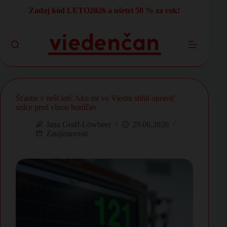
Skip
Zadaj kód LETO2026 a ušetri 50 % za rok!
to
content
Šťastie v nešťastí: Ako mi vo Viedni stihli opraviť
srdce pred vlnou horúčav
Jana Graff-Löwbeer
29.06.2026
Zaujímavosti