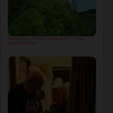
Oravská lesná železnica: Poklad ukrytý v náručí
horských hvozdov