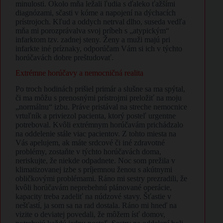
minulosti. Okolo mňa ležali ľudia s ďaleko ťažšími
diagnózami, sčasti v kóme a napojení na dýchacích
prístrojoch. Kľud a oddych netrval dlho, suseda vedľa
mňa mi porozprávalva svoj príbeh s „atypickým“
infarktom tzv. zadnej steny. Ženy a muži majú pri
infarkte iné príznaky, odporúčam Vám si ich v týchto
horúčavách dobre preštudovať.
Extrémne horúčavy a nemocničná realita
Po troch hodinách prišiel primár a slušne sa ma spýtal,
či ma môžu s prenosnými prístrojmi preložiť na moju
„normálnu“ izbu. Práve pristával na streche nemocnice
vrtuľník a priviezol pacienta, ktorý posteľ urgentne
potreboval. Kvôli extrémnym horúčavám prichádzalo
na oddelenie stále viac pacientov. Z tohto miesta na
Vás apelujem, ak máte srdcové či iné zdravotné
problémy, zostaňte v týchto horúčavách doma,
neriskujte, že niekde odpadnete. Noc som prežila v
klimatizovanej izbe s príjemnou ženou s akútnymi
obličkovými problémami. Ráno mi sestry prezradili, že
kvôli horúčavám neprebehnú plánované operácie,
kapacity treba zadeliť na núdzové stavy. Šťastie v
nešťastí, ja som sa na rad dostala. Ráno mi hneď na
vizite o deviatej povedali, že môžem ísť domov,