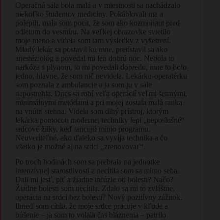
Operačná sála bola malá a v miestnosti sa nachádzalo
niekoľko študentov medicíny. Pokáblovali ma a
polepili, mala som pocit, že som ako kozmonaut pred
odletom do vesmíru. Na veľkej obrazovke svietilo
moje meno a videla som tam výsledky z vyšetrení.
Mladý lekár sa postavil ku mne, predstavil sa ako
anestéziológ a povedal mi len dobrú noc. Nebola to
narkóza s plynom, to mi povedali dopredu, mne to bolo
jedno, hlavne, že som nič nevidela. Lekárku-operatérku
som poznala z ambulancie a ja som ju v sále
nepostrehla. Dnes sa robí veľa operácií veľmi šetrnými,
minimálnymi metódami a pri mojej zostala malá ranka
na vnútri stehna. Videla som dlhý prístroj, ktorým
lekárka pomocou modernej techniky lepí „neposlušné“
srdcové žilky, keď tancujú mimo programu.
Neuveriteľné, ako ďaleko sa vyvíja technika a čo
všetko je možné aj na srdci „zrenovovať“.
Po troch hodinách som sa prebrala na jednotke
intenzívnej starostlivosti a necítila som sa mimo seba.
Dali mi jesť, piť a žiadne infúzie od bolesti? Načo?
Žiadne bolesti som necítila. Zdalo sa mi to zvláštne,
operácia na srdci bez bolesti? Nový pozitívny zážitok.
Ihneď som cítila, že moje srdce pracuje v kľude a
búšenie – ja som to volala čas bláznenia – patrilo