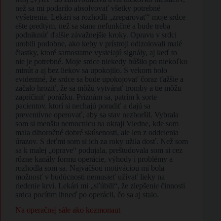
než sa mi podarilo absolvovať všetky potrebné
vyšetrenia. Lekári sa rozhodli „zreparovať“ moje srdce
ešte predtým, než sa stane nefunkčné a bude treba
podniknúť ďalšie závažnejšie kroky. Opravu v srdci
urobili podobne, ako keby v prístroji odizolovali malé
čiastky, ktoré samostatne vysielajú signály, aj keď to
nie je potrebné. Moje srdce niekedy búšilo po niekoľko
minút a aj bez liekov sa upokojilo. S vekom bolo
evidentné, že srdce sa bude upokojovať čoraz ťažšie a
začalo hroziť, že sa môžu vytvárať tromby a tie môžu
zapríčiniť porážku. Priznám sa, patrím k sorte
pacientov, ktorí si nechajú poradiť a dajú sa
preventívne operovať, aby sa stav nezhoršil. Vybrala
som si menšiu nemocnicu na okraji Viedne, kde som
mala dlhoročné dobré skúsenosti, ale len z oddelenia
úrazov. S deťmi som si ich za roky užila dosť. Než som
sa k malej „oprave“ podujala, preštudovala som si cez
rôzne kanály formu operácie, výhody i problémy a
rozhodla som sa. Najväčšou motiváciou mi bola
možnosť v budúcnosti nemusieť užívať lieky na
riedenie krvi. Lekári mi „sľúbili“, že zlepšenie činnosti
srdca pocítim ihneď po operácii, čo sa aj stalo.
Na operačnej sále ako kozmonaut