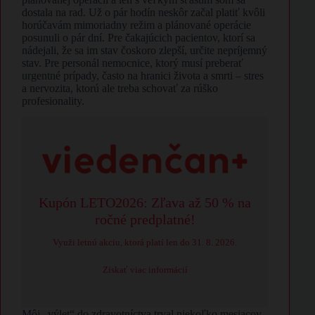
dostala na rad. Už o pár hodín neskôr začal platiť kvôli
horúčavám mimoriadny režim a plánované operácie
posunuli o pár dní. Pre čakajúcich pacientov, ktorí sa
nádejali, že sa im stav čoskoro zlepší, určite nepríjemný
stav. Pre personál nemocnice, ktorý musí preberať
urgentné prípady, často na hranici života a smrti – stres
a nervozita, ktorú ale treba schovať za rúško
profesionality.
Kupón LETO2026: Zľava až 50 % na
ročné predplatné!
Využi letnú akciu, ktorá platí len do 31. 8. 2026.
Získať viac informácií
Môj „výlet“ do zdravotníctva trval niekoľko mesiacov,