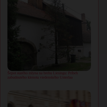
Šepot starého mlyna na brehu Liesingu: Príbeh
zabudnutého klenotu viedenského Unterlaa