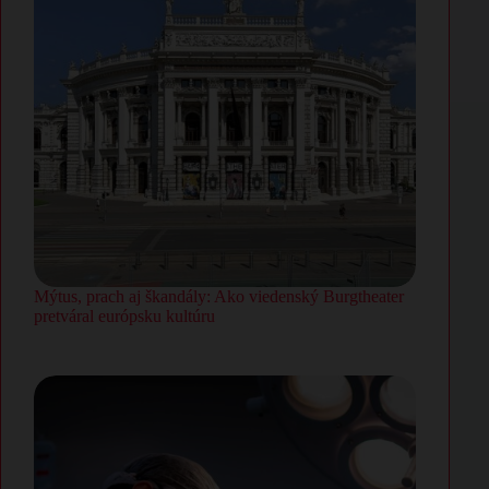
Mýtus, prach aj škandály: Ako viedenský Burgtheater
pretváral európsku kultúru