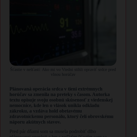
Šťastie v nešťastí: Ako mi vo Viedni stihli opraviť srdce pred
vlnou horúčav
Plánovaná operácia srdca v tieni extrémnych
horúčav sa zmenila na preteky s časom. Autorka
textu opisuje svoju osobnú skúsenosť z viedenskej
nemocnice, kde len o vlások unikla odkladu
zákroku, a vzdáva hold obetavému
zdravotníckemu personálu, ktorý čelí obrovskému
náporu akútnych stavov.
Pred pár dňami som sa musela podrobiť dlho
plánovanej operácii a len s veľkým šťastím som sa