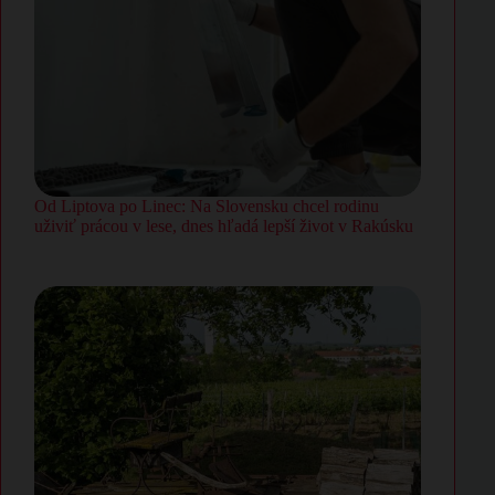
Od Liptova po Linec: Na Slovensku chcel rodinu
uživiť prácou v lese, dnes hľadá lepší život v Rakúsku