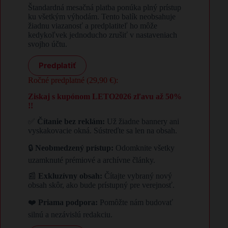
Štandardná mesačná platba ponúka plný prístup
ku všetkým výhodám. Tento balík neobsahuje
žiadnu viazanosť a predplatiteľ ho môže
kedykoľvek jednoducho zrušiť v nastaveniach
svojho účtu.
Predplatiť
Ročné predplatné (29,90 €):
Ziskaj s kupónom LETO2026 zľavu až 50%
!!
✅
Čítanie bez reklám:
Už žiadne bannery ani
vyskakovacie okná. Sústreďte sa len na obsah.
🔒
Neobmedzený prístup:
Odomknite všetky
uzamknuté prémiové a archívne články.
📰
Exkluzívny obsah:
Čítajte vybraný nový
obsah skôr, ako bude prístupný pre verejnosť.
❤️
Priama podpora:
Pomôžte nám budovať
silnú a nezávislú redakciu.