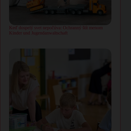
Keď dospelý svet nepočúva: Ochranný štít menom
Kinder und Jugendanwaltschaft