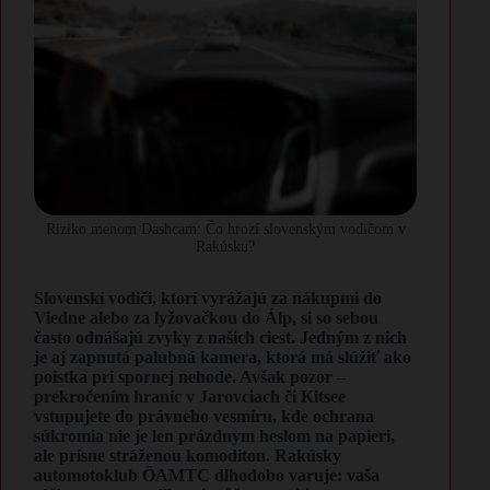
Riziko menom Dashcam: Čo hrozí slovenským vodičom v
Rakúsku?
Slovenskí vodiči, ktorí vyrážajú za nákupmi do
Viedne alebo za lyžovačkou do Álp, si so sebou
často odnášajú zvyky z našich ciest. Jedným z nich
je aj zapnutá palubná kamera, ktorá má slúžiť ako
poistka pri spornej nehode. Avšak pozor –
prekročením hraníc v Jarovciach či Kitsee
vstupujete do právneho vesmíru, kde ochrana
súkromia nie je len prázdnym heslom na papieri,
ale prísne stráženou komoditou. Rakúsky
automotoklub ÖAMTC dlhodobo varuje: vaša