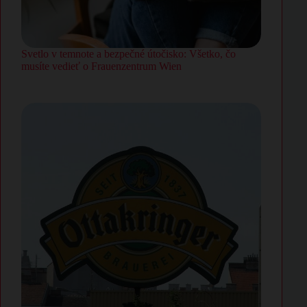
Svetlo v temnote a bezpečné útočisko: Všetko, čo
musíte vedieť o Frauenzentrum Wien