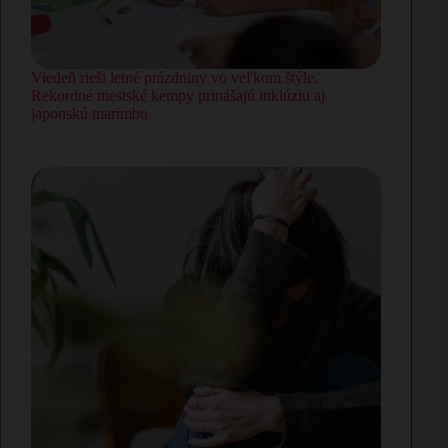
Viedeň rieši letné prázdniny vo veľkom štýle.
Rekordné mestské kempy prinášajú inklúziu aj
japonskú marimbu