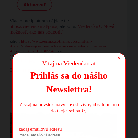
Aktivovať
Viac o predplatnom nájdete tu:
https://viedencan.at/plus/
, alebo tu:
Viedenčan+: Nová
možnosť, ako nás podporiť
Zdroj:
https://www.oeamtc.at/thema/vorschriften-
strafen/zulaessigkeit-von-dashcams-im-oesterreichischen-
strassenverkehr-16180594
Foto:
https://images.pexels.com/photos/30520122/pexels-photo-
×
30520122.jpeg
Vitaj na Viedenčan.at
Oplatí sa prečítať
Prihlás sa do nášho
Newslettra!
Získaj najnovšie správy a exkluzívny obsah priamo
do tvojej schránky.
zadaj emailovú adresu