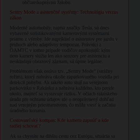
občianskoprávnu žalobu.
Sentry Mode a asistenčné systémy: Technológia verzus
zákon
Moderné automobily, najmä značky Tesla, sú dnes
vybavené sofistikovanými kamerovými systémami
priamo z výroby. Ide napríklad o asistentov pre jazdu v
pruhoch alebo adaptívny tempomat. Právnici z
ÖAMTC v tomto prípade vodičov upokojujú: kým
tieto kamery slúžia len ako senzory pre asistenciu a
neukladajú obrazový záznam, sú úplne legálne.
Problémom však ostáva tzv. „Sentry Mode“ (strážny
režim), ktorý nahráva okolie zaparkovaného vozidla pri
detekcii pohybu. Ak takéto auto stojí na verejnom
parkovisku v Rakúsku a nahráva každého, kto prejde
okolo, majiteľ sa vystavuje riziku. V očiach rakúskeho
úradu pre ochranu údajov ide o neoprávnený dohľad
nad verejným priestranstvom, čo môže viesť k začatiu
úradného konania.
Cestovateľský kompas: Kde kameru zapnúť a kde
radšej schovať?
Ak sa chystáte na dlhšiu cestu cez Európu, situácia sa