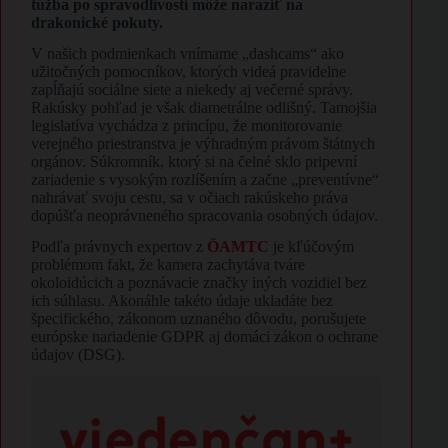
túžba po spravodlivosti môže naraziť na
drakonické pokuty.
V našich podmienkach vnímame „dashcams“ ako
užitočných pomocníkov, ktorých videá pravidelne
zapĺňajú sociálne siete a niekedy aj večerné správy.
Rakúsky pohľad je však diametrálne odlišný. Tamojšia
legislatíva vychádza z princípu, že monitorovanie
verejného priestranstva je výhradným právom štátnych
orgánov. Súkromník, ktorý si na čelné sklo pripevní
zariadenie s vysokým rozlíšením a začne „preventívne“
nahrávať svoju cestu, sa v očiach rakúskeho práva
dopúšťa neoprávneného spracovania osobných údajov.
Podľa právnych expertov z
ÖAMTC
je kľúčovým
problémom fakt, že kamera zachytáva tváre
okoloidúcich a poznávacie značky iných vozidiel bez
ich súhlasu. Akonáhle takéto údaje ukladáte bez
špecifického, zákonom uznaného dôvodu, porušujete
európske nariadenie GDPR aj domáci zákon o ochrane
údajov (DSG).