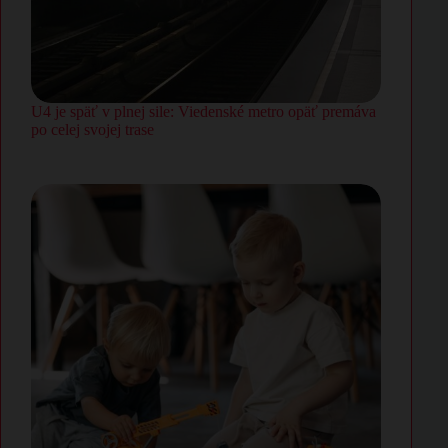
U4 je späť v plnej sile: Viedenské metro opäť premáva
po celej svojej trase