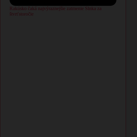
Rakúsko čaká najvýraznejšie zatmenie Slnka za
štvrťstoročie