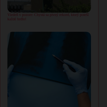
Viedeň v pozore: Chystá sa pivný rekord, ktorý poteší
každé hrdlo!