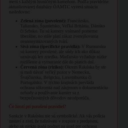
mení s každým hraničným kameňom. Podľa pravidelne
aktualizovanej databázy ÖAMTC vyzerá situácia
nasledovne:
Zelená zóna (povolené):
Francúzsko,
Taliansko, Španielsko, Veľká Británia, Dánsko
či Srbsko. Tu sú kamery vnímané pomerne
liberálne, no stále platí zákaz zverejňovania
neanonymizovaných tvárí.
Sivá zóna (špecifické pravidlá):
V Rumunsku
sú kamery povolené, ale súdy ich ako dôkaz
uznávajú len zriedka. Maďarsko vyžaduje nízke
rozlíšenie a vymazanie dát do piatich dní.
Červená zóna (riziko):
Okrem Rakúska by ste
si mali dávať veľký pozor v Nemecku,
Švajčiarsku, Belgicku, Luxembursku či
Portugalsku. V týchto krajinách prevláda
ochrana súkromia nad záujmom o dokumentáciu
nehody a používanie kamier sa z
bezpečnostných dôvodov neodporúča.
Čo hrozí pri porušení pravidiel?
Sankcie v Rakúsku nie sú symbolické. Ak vás polícia
zastaví a zistí, že nahrávate v rozpore s predpismi,
alebo ak niekto podá podnet na úrad pre ochranu