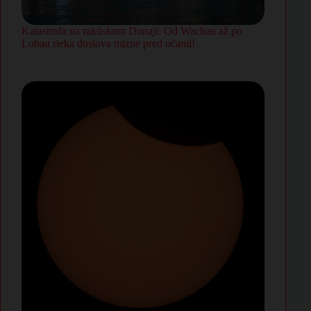
Katastrofa na rakúskom Dunaji: Od Wachau až po
Lobau rieka doslova mizne pred očami!