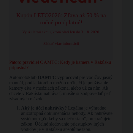
Kupón LETO2026: Zľava až 50 % na
ročné predplatné!
Využi letnú akciu, ktorá platí len do 31. 8. 2026.
Získať viac informácií
Pätoro pravidiel ÖAMTC: Kedy je kamera v Rakúsku
prípustná?
Automotoklub
ÖAMTC
vypracoval pre vodičov jasný
manuál, podľa ktorého možno určiť, či je používanie
kamery ešte v medziach zákona, alebo už za ním. Ak
chcete v Rakúsku nahrávať, musíte si zodpovedať päť
zásadných otázok:
Aký je účel nahrávky?
Legálna je výhradne
anizotropná dokumentácia nehody. Ak nahrávate
systémom „čo keby sa niečo stalo“, prekračujete
zákon. Účelné sledovanie priestupkov iných
vodičov je v Rakúsku absolútne tabu.