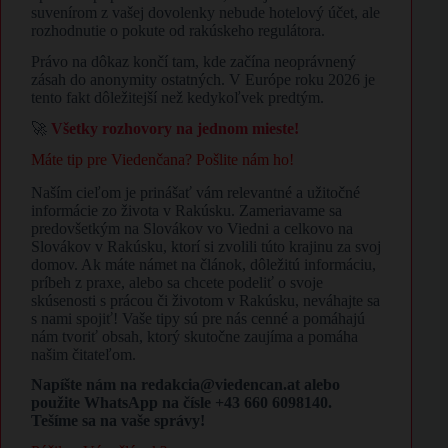
suvenírom z vašej dovolenky nebude hotelový účet, ale
rozhodnutie o pokute od rakúskeho regulátora.
Právo na dôkaz končí tam, kde začína neoprávnený
zásah do anonymity ostatných. V Európe roku 2026 je
tento fakt dôležitejší než kedykoľvek predtým.
🚀
Všetky rozhovory na jednom mieste!
Máte tip pre Viedenčana? Pošlite nám ho!
Naším cieľom je prinášať vám relevantné a užitočné
informácie zo života v Rakúsku. Zameriavame sa
predovšetkým na Slovákov vo Viedni a celkovo na
Slovákov v Rakúsku, ktorí si zvolili túto krajinu za svoj
domov. Ak máte námet na článok, dôležitú informáciu,
príbeh z praxe, alebo sa chcete podeliť o svoje
skúsenosti s prácou či životom v Rakúsku, neváhajte sa
s nami spojiť! Vaše tipy sú pre nás cenné a pomáhajú
nám tvoriť obsah, ktorý skutočne zaujíma a pomáha
našim čitateľom.
Napíšte nám na redakcia@viedencan.at alebo
použite WhatsApp na čísle +43 660 6098140.
Tešíme sa na vaše správy!