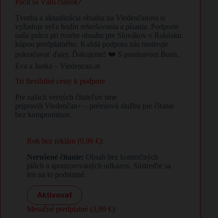
Páčil sa Vám článok?
Tvorba a aktualizácia obsahu na Viedenčanovi si
vyžaduje veľa hodín rešeršovania a písania. Podporte
našu prácu pri tvorbe obsahu pre Slovákov v Rakúsku
kúpou predplatného. Každá podpora nás motivuje
pokračovať ďalej. Ďakujeme! ❤️ S pozdravom Boris,
Eva a Janka – Viedencan.at
Tri flexibilné cesty k podpore
Pre našich verných čitateľov sme
pripravili Viedenčan+ – prémiovú službu pre čítanie
bez kompromisov.
Rok bez reklám (9,99 €):
Nerušené čítanie:
Obsah bez komerčných
plôch a sponzorovaných odkazov. Sústreďte sa
len na to podstatné.
Aktivovať
Mesačné predplatné (3,99 €):