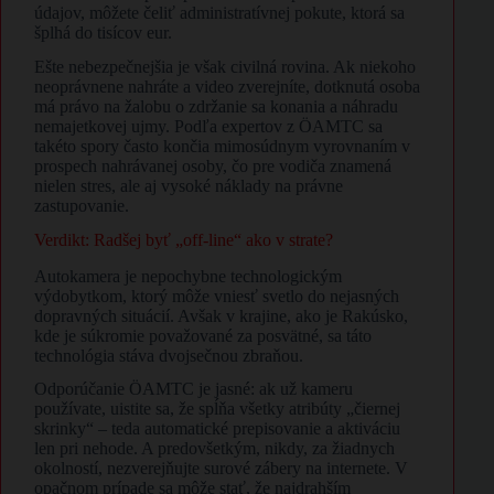
údajov, môžete čeliť administratívnej pokute, ktorá sa
šplhá do tisícov eur.
Ešte nebezpečnejšia je však civilná rovina. Ak niekoho
neoprávnene nahráte a video zverejníte, dotknutá osoba
má právo na žalobu o zdržanie sa konania a náhradu
nemajetkovej ujmy. Podľa expertov z ÖAMTC sa
takéto spory často končia mimosúdnym vyrovnaním v
prospech nahrávanej osoby, čo pre vodiča znamená
nielen stres, ale aj vysoké náklady na právne
zastupovanie.
Verdikt: Radšej byť „off-line“ ako v strate?
Autokamera je nepochybne technologickým
výdobytkom, ktorý môže vniesť svetlo do nejasných
dopravných situácií. Avšak v krajine, ako je Rakúsko,
kde je súkromie považované za posvätné, sa táto
technológia stáva dvojsečnou zbraňou.
Odporúčanie ÖAMTC je jasné: ak už kameru
používate, uistite sa, že spĺňa všetky atribúty „čiernej
skrinky“ – teda automatické prepisovanie a aktiváciu
len pri nehode. A predovšetkým, nikdy, za žiadnych
okolností, nezverejňujte surové zábery na internete. V
opačnom prípade sa môže stať, že najdrahším