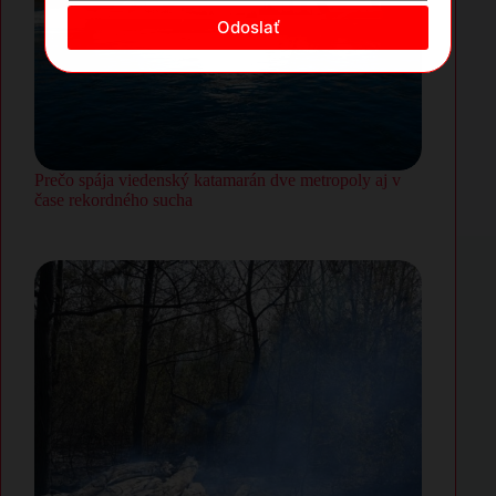
Prečo spája viedenský katamarán dve metropoly aj v
čase rekordného sucha