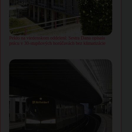
Peklo na viedenskom oddelení: Sestra Dana opísala
prácu v 30-stupňových horúčavách bez klimatizácie