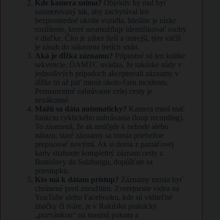
Kde kamera sníma?
Objektív by mal byť
nasmerovaný tak, aby zachytával len
bezprostredné okolie vozidla. Ideálne je nízke
rozlíšenie, ktoré neumožňuje identifikovať osoby
v diaľke. Čím je záber širší a ostrejší, tým väčší
je zásah do súkromia tretích strán.
Aká je dĺžka záznamu?
Prípustné sú len krátke
sekvencie. ÖAMTC uvádza, že rakúske súdy v
jednotlivých prípadoch akceptovali záznamy v
dĺžke tri až päť minút okolo času incidentu.
Permanentné nahrávanie celej cesty je
nezákonné.
Mažú sa dáta automaticky?
Kamera musí mať
funkciu cyklického nahrávania (loop recording).
To znamená, že ak nedôjde k nehode alebo
nárazu, staré záznamy sa musia priebežne
prepisovať novými. Ak si doma z pamäťovej
karty stiahnete kompletný záznam cesty z
Bratislavy do Salzburgu, dopúšťate sa
priestupku.
Kto má k dátam prístup?
Záznamy musia byť
chránené pred zneužitím. Zverejnenie videa na
YouTube alebo Facebooku, kde sú viditeľné
značky či tváre, je v Rakúsku prakticky
„pozvánkou“ na mastnú pokutu a