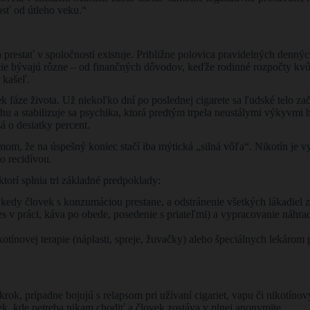
osť od útleho veku.“
prestať v spoločnosti existuje. Približne polovica pravidelných denný
e bývajú rôzne – od finančných dôvodov, keďže rodinné rozpočty kvôli
 kašeľ.
áze života. Už niekoľko dní po poslednej cigarete sa ľudské telo zač
uchu a stabilizuje sa psychika, ktorá predtým trpela neustálymi výkyvmi
á o desiatky percent.
zmom, že na úspešný koniec stačí iba mýtická „silná vôľa“. Nikotín je
o recidívou.
ktorí splnia tri základné predpoklady:
edy človek s konzumáciou prestane, a odstránenie všetkých lákadiel 
stres v práci, káva po obede, posedenie s priateľmi) a vypracovanie ná
otínovej terapie (náplasti, spreje, žuvačky) alebo špeciálnych lekárom 
vý krok, prípadne bojujú s relapsom pri užívaní cigariet, vapu či nikotí
ek, kde netreba nikam chodiť a človek zostáva v plnej anonymite.