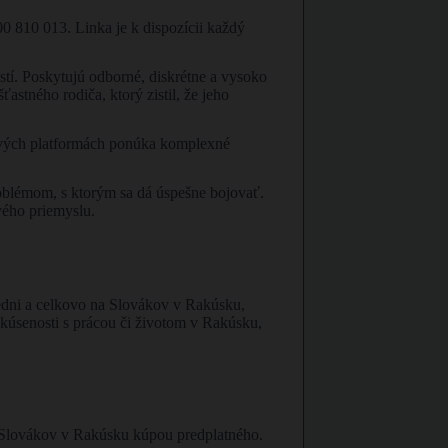
0 810 013. Linka je k dispozícii každý
ostí. Poskytujú odborné, diskrétne a vysoko
astného rodiča, ktorý zistil, že jeho
ých platformách ponúka komplexné
oblémom, s ktorým sa dá úspešne bojovať.
vého priemyslu.
edni a celkovo na Slovákov v Rakúsku,
 skúsenosti s prácou či životom v Rakúsku,
re Slovákov v Rakúsku kúpou predplatného.