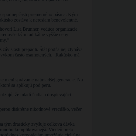
 v spodnej časti priemerného pásma. Kým
Rakúsko zostáva k neresiam benevolentné.
 hovorí Lisa Brunner, vedúca organizácie
predovšetkým radikálne vyššie ceny
amy.“
 závislosti prepadli. Štát podľa nej zlyháva
 návykom často osamotených. „Rakúsko má
zne mení správanie najmladšej generácie. Na
ktoré sa aplikujú pod peru.
rdzujú, že mladí ľudia a dospievajúci
 perou diskrétne nikotínové vrecúško, večer
sa tým drasticky zvyšuje celková dávka
i omnoho komplikovanejší. Viedeň preto
 ktoré dnes korporáciám umožňuje cieliť na