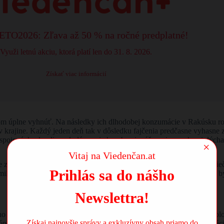
TO2026: Zľava až 50 % na ročné predplatné!
Využi letnú akciu, ktorá platí len do 31. 8. 2026.
Získať viac informácií
ritom úplne vyhnúť. Na následky ich dlhodobej konzumácie v Rakúsku ro
 v krajine. Každý jeden deň tak v dôsledku fajčenia predčasne vyhasne 
p spojených s kardiovaskulárnymi chorobami, vážnymi poruchami dýcha
×
Vitaj na Viedenčan.at
 zasahuje aj štátnu pokladnicu. Náklady na zdravotnú starostlivosť, li
Prihlás sa do nášho
iardových výšok. Napriek tomu sa radikálne politické kroky, ktoré by t
Newslettra!
ného medzinárodného hodnotenia
Tobacco Control Scale 2025
, ktoré bo
Získaj najnovšie správy a exkluzívny obsah priamo do
urópske štáty implementujú overené a Svetovou zdravotníckou organiz