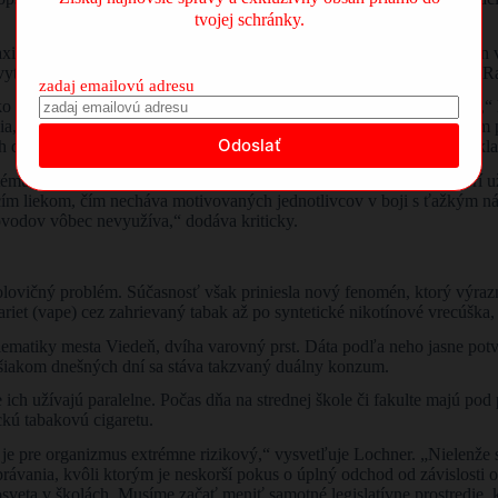
tvojej schránky.
ximálneho počtu 100. V európskom porovnaní sa tak stabilne drží len
e vytláčajú tabakový dym z verejného priestoru a peňaženiek občanov, 
zadaj emailovú adresu
efektívne nástroje, ako závislosť od nikotínu v populácii obmedziť,“
toré by Rakúsko mohlo zaviesť do praxe hoci aj zajtra. Patria sem 
h daní a tiež kompletný, nekompromisný zákaz akejkoľvek formy rekl
u: slabú dostupnosť a hradenie systematickej liečby pre ľudí, ktorí už
kacím liekom, čím necháva motivovaných jednotlivcov v boji s ťažkým
ôvodov vôbec nevyužíva,“ dodáva kriticky.
 polovičný problém. Súčasnosť však priniesla nový fenomén, ktorý výra
ariet (vape) cez zahrievaný tabak až po syntetické nikotínové vrecúška, 
lematiky mesta Viedeň, dvíha varovný prst. Dáta podľa neho jasne potv
ašiakom dnešných dní sa stáva takzvaný duálny konzum.
e ich užívajú paralelne. Počas dňa na strednej škole či fakulte majú pod
ickú tabakovú cigaretu.
 je pre organizmus extrémne rizikový,“ vysvetľuje Lochner. „Nielenže 
 správania, kvôli ktorým je neskorší pokus o úplný odchod od závislost
osveta v školách. Musíme začať meniť samotné legislatívne prostredie,