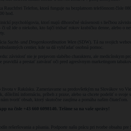
ka Rauchfrei Telefon, ktorá funguje na bezplatnom telefónnom čísle 080
:00 hod.
klinickí psychológovia, ktorí majú dlhoročné skúsenosti s liečbou závisl
 už ide o niekoho, kto fajčí tridsať rokov krabičku denne, alebo o nešť
ty.
ácia
Sucht- und Drogenkoordination Wien
(SDW). Tá na svojich webov
 ambulantných centier, kde sa dá vyhľadať osobná pomoc.
du: závislosť nie je prejavom slabého charakteru, ale medicínskym pr
šie pravidlá a prestať zatvárať oči pred agresívnym marketingom tabako
 zo života v Rakúsku. Zameriavame sa predovšetkým na Slovákov vo Vi
ok, dôležitú informáciu, príbeh z praxe, alebo sa chcete podeliť o svoje
ú nám tvoriť obsah, ktorý skutočne zaujíma a pomáha našim čitateľom.
p na čísle +43 660 6098140. Tešíme sa na vaše správy!
odín rešeršovania a písania. Podporte našu prácu pri tvorbe obsahu p