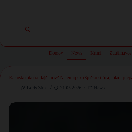
Skip
to
content
Domov
News
Krimi
Zaujímavost
Rakúsko ako raj fajčiarov? Na európsku špičku stráca, mladí pr
Boris Zima
31.05.2026
News