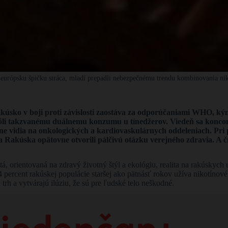
 európsku špičku stráca, mladí prepadli nebezpečnému trendu kombinovania ni
kúsko v boji proti závislosti zaostáva za odporúčaniami WHO, kým
vôli takzvanému duálnemu konzumu u tínedžerov.
Viedeň sa koncom
nne vidia na onkologických a kardiovaskulárnych oddeleniach. Pri 
Rakúska opätovne otvorili pálčivú otázku verejného zdravia. A čísla
 orientovaná na zdravý životný štýl a ekológiu, realita na rakúskych ul
 percent rakúskej populácie staršej ako pätnásť rokov užíva nikotínov
i trh a vytvárajú ilúziu, že sú pre ľudské telo neškodné.