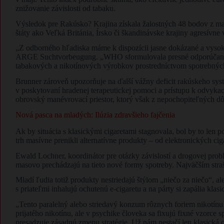
znižovanie závislosti od tabaku.
Výsledok pre Rakúsko? Krajina získala žalostných 48 bodov z ma
štáty ako Veľká Británia, Írsko či škandinávske krajiny agresívn
„Z odborného hľadiska máme k dispozícii jasne dokázané a vysoko 
ARGE Suchtvorbeugung. „WHO sformulovala presné odporúčania, k
tabakových a nikotínových výrobkov prostredníctvom spotrebnýc
Brunner zároveň upozorňuje na ďalší vážny deficit rakúskeho systém
v poskytovaní hradenej terapeutickej pomoci a prístupu k odvy
obrovský manévrovací priestor, ktorý však z nepochopiteľných d
Nová pasca na mladých: Ilúzia zdravšieho fajčenia
Ak by situácia s klasickými cigaretami stagnovala, bol by to len
trh masívne prenikli alternatívne produkty – od elektronických cig
Ewald Lochner, koordinátor pre otázky závislostí a drogovej prob
masovo prechádzajú na tieto nové formy spotreby. Najväčším str
Mladí ľudia totiž produkty nestriedajú štýlom „niečo za niečo“, al
s priateľmi inhalujú ochutenú e-cigaretu a na párty si zapália klas
„Tento paralelný alebo striedavý konzum rôznych foriem nikotínu
prijatého nikotínu, ale v psychike človeka sa fixujú fixné vzorce
presadzuje zásadnú zmenu stratégie. Už nám nestačí len klasická 