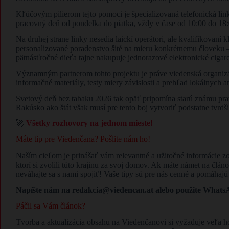
Kľúčovým pilierom tejto pomoci je špecializovaná telefonická lin
pracovný deň od pondelka do piatka, vždy v čase od 10:00 do 18
Na druhej strane linky nesedia laickí operátori, ale kvalifikovaní 
personalizované poradenstvo šité na mieru konkrétnemu človeku – či
pätnásťročné dieťa tajne nakupuje jednorazové elektronické cigare
Významným partnerom tohto projektu je práve viedenská organiz
informačné materiály, testy miery závislosti a prehľad lokálnych
Svetový deň bez tabaku 2026 tak opäť pripomína starú známu prav
Rakúsko ako štát však musí pre tento boj vytvoriť podstatne tvrd
🚀
Všetky rozhovory na jednom mieste!
Máte tip pre Viedenčana? Pošlite nám ho!
Naším cieľom je prinášať vám relevantné a užitočné informácie
ktorí si zvolili túto krajinu za svoj domov. Ak máte námet na člán
neváhajte sa s nami spojiť! Vaše tipy sú pre nás cenné a pomáhaj
Napíšte nám na redakcia@viedencan.at alebo použite WhatsAp
Páčil sa Vám článok?
Tvorba a aktualizácia obsahu na Viedenčanovi si vyžaduje veľa h