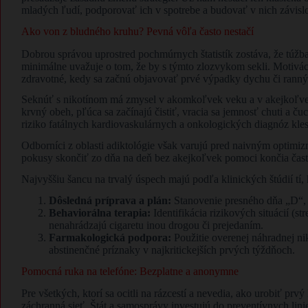
mladých ľudí, podporovať ich v spotrebe a budovať v nich závisl
Ako von z bludného kruhu? Pevná vôľa často nestačí
Dobrou správou uprostred pochmúrnych štatistík zostáva, že túžba 
minimálne uvažuje o tom, že by s týmto zlozvykom sekli. Motiváci
zdravotné, kedy sa začnú objavovať prvé výpadky dychu či ranný
Seknúť s nikotínom má zmysel v akomkoľvek veku a v akejkoľvek f
krvný obeh, pľúca sa začínajú čistiť, vracia sa jemnosť chuti a č
riziko fatálnych kardiovaskulárnych a onkologických diagnóz kles
Odborníci z oblasti adiktológie však varujú pred naivným optimi
pokusy skončiť zo dňa na deň bez akejkoľvek pomoci končia čast
Najvyššiu šancu na trvalý úspech majú podľa klinických štúdií tí, 
Dôsledná príprava a plán:
Stanovenie presného dňa „D“, k
Behaviorálna terapia:
Identifikácia rizikových situácií (
nenahrádzajú cigaretu inou drogou či prejedaním.
Farmakologická podpora:
Použitie overenej náhradnej nik
abstinenčné príznaky v najkritickejších prvých týždňoch.
Pomocná ruka na telefóne: Bezplatne a anonymne
Pre všetkých, ktorí sa ocitli na rázcestí a nevedia, ako urobiť pr
záchranná sieť. Štát a samosprávy investujú do preventívnych lini