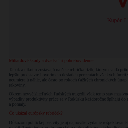
Kupón LE
Miliardové škody a dvadsaťtri pohrebov denne
Tabak a nikotín zostávajú na čele rebríčka rizík, ktorým sa dá p
lepšiu predstavu: hovoríme o desiatich percentách všetkých úmrtí
neumierajú náhle, ale často po rokoch ťažkých chronických útra
rakoviny.
Okrem nevyčísliteľných ľudských tragédií však tento stav masívne
výpadky produktivity práce sa v Rakúsku každoročne šplhajú do mil
a pomaly.
Čo ukázal európsky rebríček?
Dôkazom politickej pasivity je aj najnovšie vydanie rešpektova
v máji. Tento index podrobne skúma, ako efektívne jednotlivé e