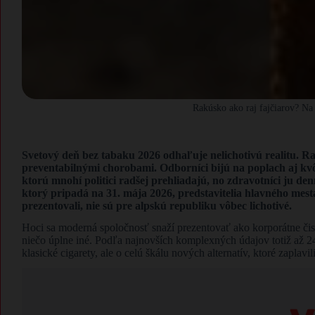
Rakúsko ako raj fajčiarov? Na
Svetový deň bez tabaku 2026 odhaľuje nelichotivú realitu. Ra
preventabilnými chorobami. Odborníci bijú na poplach aj k
ktorú mnohí politici radšej prehliadajú, no zdravotníci ju de
ktorý pripadá na 31. mája 2026, predstavitelia hlavného mesta 
prezentovali, nie sú pre alpskú republiku vôbec lichotivé.
Hoci sa moderná spoločnosť snaží prezentovať ako korporátne čistá,
niečo úplne iné. Podľa najnovších komplexných údajov totiž až 24
klasické cigarety, ale o celú škálu nových alternatív, ktoré zaplavil