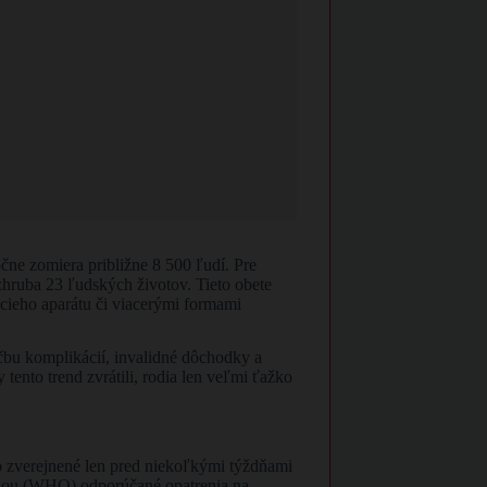
čne zomiera približne 8 500 ľudí. Pre
zhruba 23 ľudských životov. Tieto obete
cieho aparátu či viacerými formami
ečbu komplikácií, invalidné dôchodky a
ento trend zvrátili, rodia len veľmi ťažko
lo zverejnené len pred niekoľkými týždňami
áciou (WHO) odporúčané opatrenia na