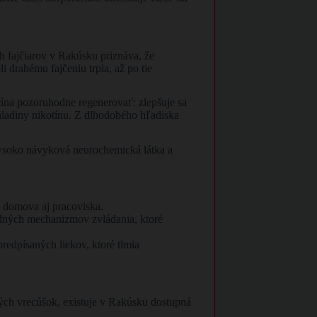
ch fajčiarov v Rakúsku priznáva, že
 drahému fajčeniu trpia, až po tie
ína pozoruhodne regenerovať: zlepšuje sa
 hladiny nikotínu. Z dlhodobého hľadiska
 vysoko návyková neurochemická látka a
z domova aj pracoviska.
hradných mechanizmov zvládania, ktoré
predpísaných liekov, ktoré tlmia
nových vrecúšok, existuje v Rakúsku dostupná