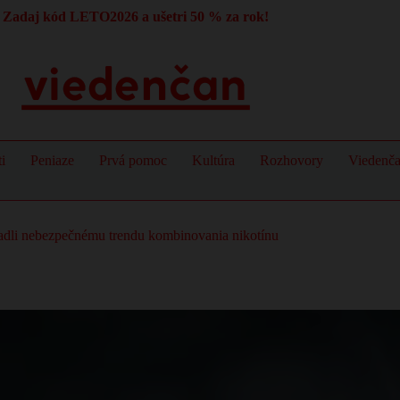
Zadaj kód LETO2026 a ušetri 50 % za rok!
i
Peniaze
Prvá pomoc
Kultúra
Rozhovory
Viedenč
epadli nebezpečnému trendu kombinovania nikotínu