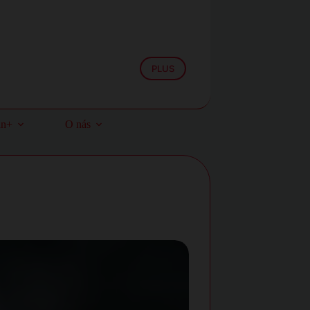
PLUS
an+
O nás