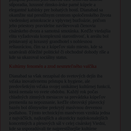
stĺporadia, luxusné rímsko-írske parné kúpele a
elegantné kabínky pre bohatých hostí. Dianabad sa
okamžite stal prestížnym centrom spoločenského života
viedenskej aristokracie a vplyvnej buržoázie, pričom
jeho priestory pravidelne navštevovali členovia
cisárskeho dvora a samotná smotánka. Keďže vtedajšia
elita vyžadovala komplexnú starostlivosť, k areálu bol
pristavaný aj luxusný grandhotel s noblesnou
reštauráciou, čím sa z kúpeľov stalo miesto, kde sa
uzatvárali dôležité politické či obchodné dohody ríše a
kde sa ukazoval sociálny status.
​Kultúrny fenomén a zrod nesmrteľného valčíka
​Dianabad sa však nezapísal do svetových dejín iba
vďaka inovatívnemu prístupu k hygiene, ale
predovšetkým vďaka svojej unikátnej kultúrnej funkcii,
ktorá nemala vo svete obdobu. Každý rok počas
chladných zimných mesiacov sa prevádzka kúpeľov
premenila na nepoznanie, keďže obrovský plavecký
bazén bol dômyselne prekrytý masívnou drevenou
podlahou. Týmto technickým manévrom vznikla jedna
z najväčších, najkrajších a akusticky najdokonalejších
koncertných a plesových sál v celej cisárskej Viedni,
kde sa usporadúvali tie najprestížnejšie kultúrne