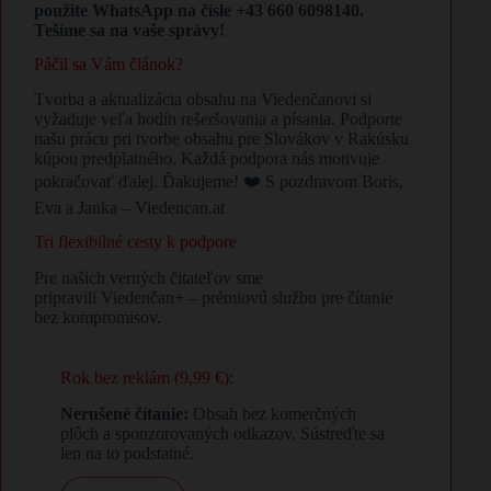
použite WhatsApp na čísle +43 660 6098140.
Tešíme sa na vaše správy!
Páčil sa Vám článok?
Tvorba a aktualizácia obsahu na Viedenčanovi si
vyžaduje veľa hodín rešeršovania a písania. Podporte
našu prácu pri tvorbe obsahu pre Slovákov v Rakúsku
kúpou predplatného. Každá podpora nás motivuje
pokračovať ďalej. Ďakujeme! ❤️ S pozdravom Boris,
Eva a Janka – Viedencan.at
Tri flexibilné cesty k podpore
Pre našich verných čitateľov sme
pripravili Viedenčan+ – prémiovú službu pre čítanie
bez kompromisov.
Rok bez reklám (9,99 €):
Nerušené čítanie:
Obsah bez komerčných
plôch a sponzorovaných odkazov. Sústreďte sa
len na to podstatné.