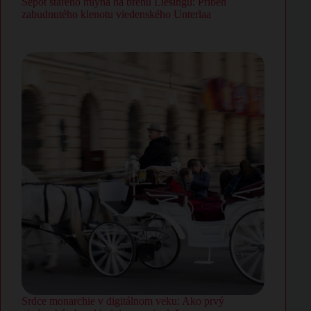
Šepot starého mlyna na brehu Liesingu: Príbeh
zabudnutého klenotu viedenského Unterlaa
Srdce monarchie v digitálnom veku: Ako prvý