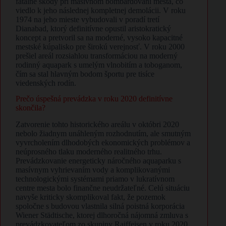
fatálne škody pri masívnom bombardovaní mesta, čo
viedlo k jeho následnej kompletnej demolácii. V roku
1974 na jeho mieste vybudovali v poradí tretí
Dianabad, ktorý definitívne opustil aristokratický
koncept a pretvoril sa na moderné, vysoko kapacitné
mestské kúpalisko pre širokú verejnosť. V roku 2000
prešiel areál rozsiahlou transformáciou na moderný
rodinný aquapark s umelým vlnobitím a toboganom,
čím sa stal hlavným bodom športu pre tisíce
viedenských rodín.
​Prečo úspešná prevádzka v roku 2020 definitívne
skončila?
​Zatvorenie tohto historického areálu v októbri 2020
nebolo žiadnym unáhleným rozhodnutím, ale smutným
vyvrcholením dlhodobých ekonomických problémov a
neúprosného tlaku moderného realitného trhu.
Prevádzkovanie energeticky náročného aquaparku s
masívnym vyhrievaním vody a komplikovanými
technologickými systémami priamo v lukratívnom
centre mesta bolo finančne neudržateľné. Celú situáciu
navyše kriticky skomplikoval fakt, že pozemok
spoločne s budovou vlastnila silná poistná korporácia
Wiener Städtische, ktorej dlhoročná nájomná zmluva s
prevádzkovateľom zo skupiny Raiffeisen v roku 2020