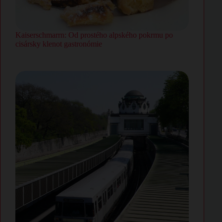
Kaiserschmarrn: Od prostého alpského pokrmu po
cisársky klenot gastronómie