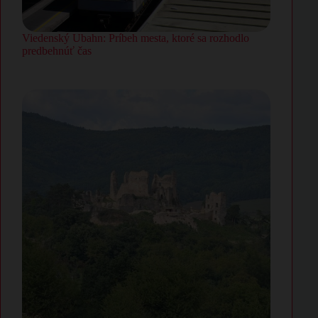
Viedenský Ubahn: Príbeh mesta, ktoré sa rozhodlo
predbehnúť čas