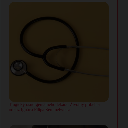
Tragický osud geniálneho lekára: Životný príbeh a
odkaz Ignáca Filipa Semmelweisa