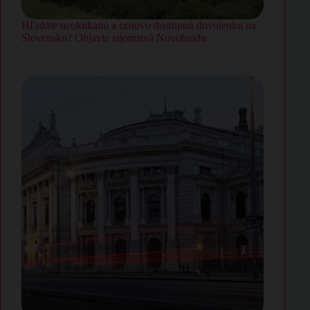
Hľadáte neokukanú a cenovo dostupnú dovolenku na
Slovensku? Objavte tajomstvá Novohradu