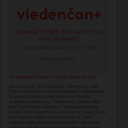
Kupón LETO2026: Zľava až 50 % na
ročné predplatné!
Využi letnú akciu, ktorá platí len do 31. 8. 2026.
Získať viac informácií
​Architektonický triumf a cisársky luxus pre elitu
​Skutočný zlatý vek Dianabadu odštartoval v roku
1843, kedy komplex prešiel radikálnou a mimoriadne
luxusnou prestavbou pod taktovkou slávneho
architekta Karla Etzela. Viedeň vtedy získala vôbec
prvé kryté halové kúpalisko v celej kontinentálnej
Európe, ktoré disponovalo vyhrievanou vodou, čo bol
na tú dobu nevídaný inžiniersky úspech. Tento
monumentálny priestor bol navrhnutý s obrovskou
pompou, pričom jeho hlavnú časť lemovali antické