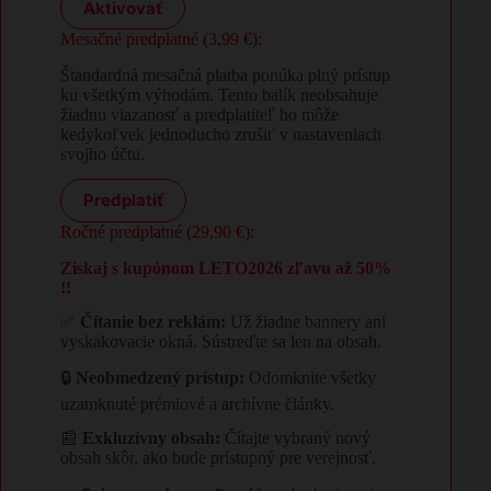
Aktivovať
Mesačné predplatné (3,99 €):
Štandardná mesačná platba ponúka plný prístup
ku všetkým výhodám. Tento balík neobsahuje
žiadnu viazanosť a predplatiteľ ho môže
kedykoľvek jednoducho zrušiť v nastaveniach
svojho účtu.
Predplatiť
Ročné predplatné (29,90 €):
Ziskaj s kupónom LETO2026 zľavu až 50%
!!
✅
Čítanie bez reklám:
Už žiadne bannery ani
vyskakovacie okná. Sústreďte sa len na obsah.
🔒
Neobmedzený prístup:
Odomknite všetky
uzamknuté prémiové a archívne články.
📰
Exkluzívny obsah:
Čítajte vybraný nový
obsah skôr, ako bude prístupný pre verejnosť.