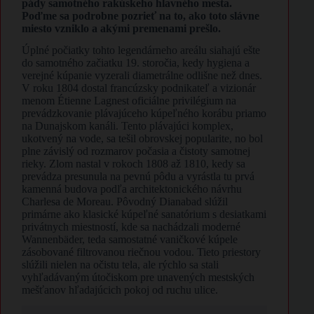
pády samotného rakúskeho hlavného mesta.
Poďme sa podrobne pozrieť na to, ako toto slávne
miesto vzniklo a akými premenami prešlo.
​Úplné počiatky tohto legendárneho areálu siahajú ešte
do samotného začiatku 19. storočia, kedy hygiena a
verejné kúpanie vyzerali diametrálne odlišne než dnes.
V roku 1804 dostal francúzsky podnikateľ a vizionár
menom Étienne Lagnest oficiálne privilégium na
prevádzkovanie plávajúceho kúpeľného korábu priamo
na Dunajskom kanáli. Tento plávajúci komplex,
ukotvený na vode, sa tešil obrovskej popularite, no bol
plne závislý od rozmarov počasia a čistoty samotnej
rieky. Zlom nastal v rokoch 1808 až 1810, kedy sa
prevádza presunula na pevnú pôdu a vyrástla tu prvá
kamenná budova podľa architektonického návrhu
Charlesa de Moreau. Pôvodný Dianabad slúžil
primárne ako klasické kúpeľné sanatórium s desiatkami
privátnych miestností, kde sa nachádzali moderné
Wannenbäder, teda samostatné vaničkové kúpele
zásobované filtrovanou riečnou vodou. Tieto priestory
slúžili nielen na očistu tela, ale rýchlo sa stali
vyhľadávaným útočiskom pre unavených mestských
mešťanov hľadajúcich pokoj od ruchu ulice.