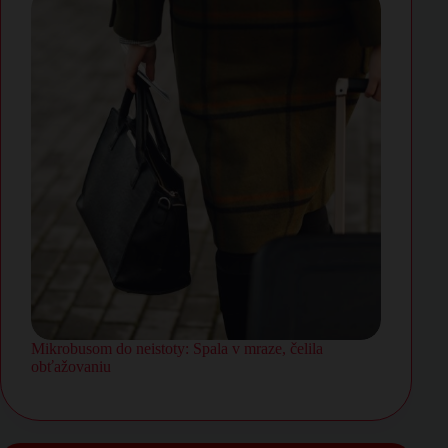
Mikrobusom do neistoty: Spala v mraze, čelila
obťažovaniu