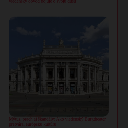
viedenský obvod bojuje o svoju dušu
Mýtus, prach aj škandály: Ako viedenský Burgtheater
pretváral európsku kultúru