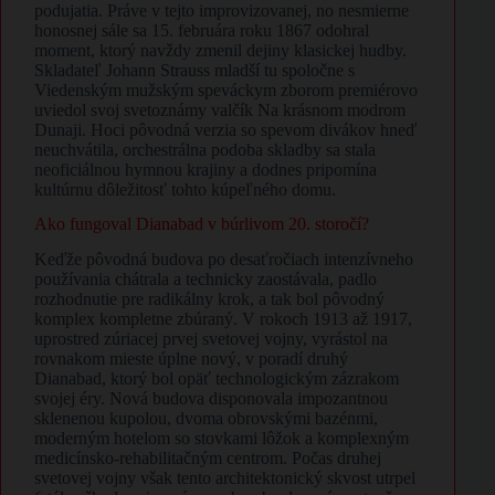
podujatia. Práve v tejto improvizovanej, no nesmierne
honosnej sále sa 15. februára roku 1867 odohral
moment, ktorý navždy zmenil dejiny klasickej hudby.
Skladateľ Johann Strauss mladší tu spoločne s
Viedenským mužským speváckym zborom premiérovo
uviedol svoj svetoznámy valčík Na krásnom modrom
Dunaji. Hoci pôvodná verzia so spevom divákov hneď
neuchvátila, orchestrálna podoba skladby sa stala
neoficiálnou hymnou krajiny a dodnes pripomína
kultúrnu dôležitosť tohto kúpeľného domu.
​Ako fungoval Dianabad v búrlivom 20. storočí?
​Keďže pôvodná budova po desaťročiach intenzívneho
používania chátrala a technicky zaostávala, padlo
rozhodnutie pre radikálny krok, a tak bol pôvodný
komplex kompletne zbúraný. V rokoch 1913 až 1917,
uprostred zúriacej prvej svetovej vojny, vyrástol na
rovnakom mieste úplne nový, v poradí druhý
Dianabad, ktorý bol opäť technologickým zázrakom
svojej éry. Nová budova disponovala impozantnou
sklenenou kupolou, dvoma obrovskými bazénmi,
moderným hotelom so stovkami lôžok a komplexným
medicínsko-rehabilitačným centrom. Počas druhej
svetovej vojny však tento architektonický skvost utrpel