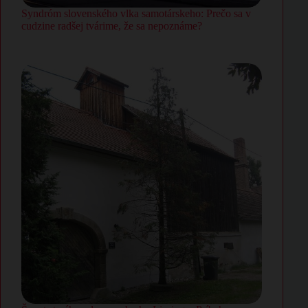
Syndróm slovenského vlka samotárskeho: Prečo sa v
cudzine radšej tvárime, že sa nepoznáme?