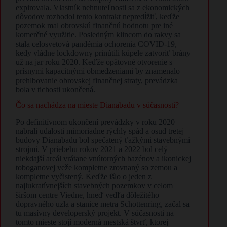
expirovala. Vlastník nehnuteľnosti sa z ekonomických
dôvodov rozhodol tento kontrakt nepredĺžiť, keďže
pozemok mal obrovskú finančnú hodnotu pre iné
komerčné využitie. Posledným klincom do rakvy sa
stala celosvetová pandémia ochorenia COVID-19,
kedy vládne lockdowny prinútili kúpele zatvoriť brány
už na jar roku 2020. Keďže opätovné otvorenie s
prísnymi kapacitnými obmedzeniami by znamenalo
prehlbovanie obrovskej finančnej straty, prevádzka
bola v tichosti ukončená.
​Čo sa nachádza na mieste Dianabadu v súčasnosti?
​Po definitívnom ukončení prevádzky v roku 2020
nabrali udalosti mimoriadne rýchly spád a osud tretej
budovy Dianabadu bol spečatený ťažkými stavebnými
strojmi. V priebehu rokov 2021 a 2022 bol celý
niekdajší areál vrátane vnútorných bazénov a ikonickej
toboganovej veže kompletne zrovnaný so zemou a
kompletne vyčistený. Keďže išlo o jeden z
najlukratívnejších stavebných pozemkov v celom
širšom centre Viedne, hneď vedľa dôležitého
dopravného uzla a stanice metra Schottenring, začal sa
tu masívny developerský projekt. V súčasnosti na
tomto mieste stojí moderná mestská štvrť, ktorej