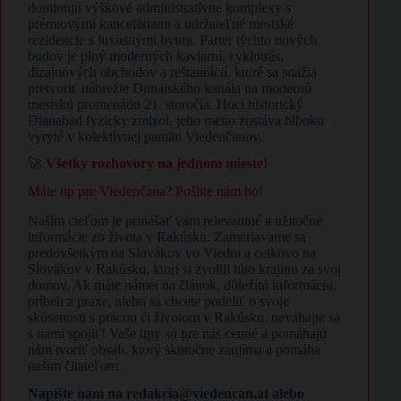
dominujú výškové administratívne komplexy s
prémiovými kanceláriami a udržateľné mestské
rezidencie s luxusnými bytmi. Parter týchto nových
budov je plný moderných kaviarní, cyklotrás,
dizajnových obchodov a reštaurácií, ktoré sa snažia
pretvoriť nábrežie Dunajského kanála na modernú
mestskú promenádu 21. storočia. Hoci historický
Dianabad fyzicky zmizol, jeho meno zostáva hlboko
vyryté v kolektívnej pamäti Viedenčanov.
🚀
Všetky rozhovory na jednom mieste!
Máte tip pre Viedenčana? Pošlite nám ho!
Naším cieľom je prinášať vám relevantné a užitočné
informácie zo života v Rakúsku. Zameriavame sa
predovšetkým na Slovákov vo Viedni a celkovo na
Slovákov v Rakúsku, ktorí si zvolili túto krajinu za svoj
domov. Ak máte námet na článok, dôležitú informáciu,
príbeh z praxe, alebo sa chcete podeliť o svoje
skúsenosti s prácou či životom v Rakúsku, neváhajte sa
s nami spojiť! Vaše tipy sú pre nás cenné a pomáhajú
nám tvoriť obsah, ktorý skutočne zaujíma a pomáha
našim čitateľom.
Napíšte nám na redakcia@viedencan.at alebo