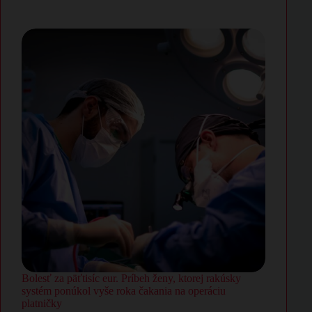
Bolesť za päťtisíc eur. Príbeh ženy, ktorej rakúsky
systém ponúkol vyše roka čakania na operáciu
platničky