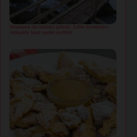
Nespútaná sila rakúskej prírody: Zažite dychberúce
vodopády, ktoré musíte navštíviť