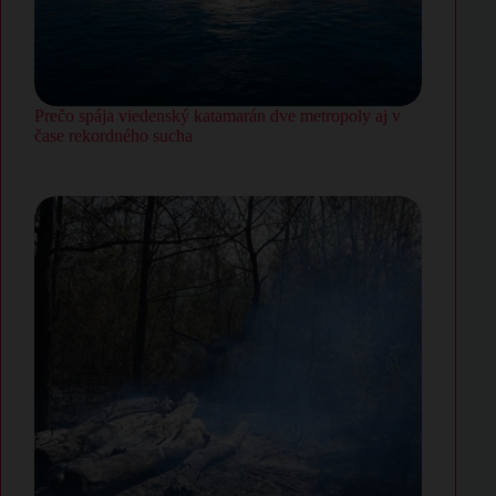
Prečo spája viedenský katamarán dve metropoly aj v
čase rekordného sucha