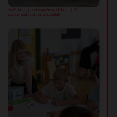
Keď dospelý svet nepočúva: Ochranný štít menom
Kinder und Jugendanwaltschaft