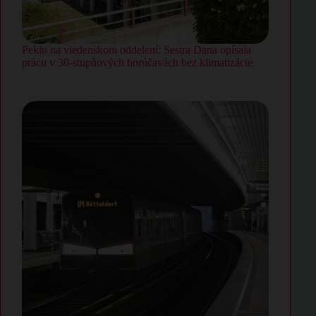
Peklo na viedenskom oddelení: Sestra Dana opísala
prácu v 30-stupňových horúčavách bez klimatizácie