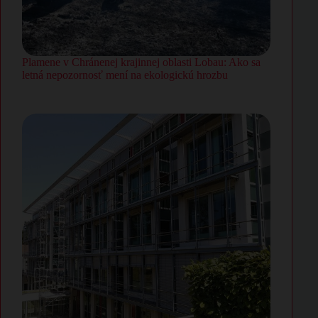
Plamene v Chránenej krajinnej oblasti Lobau: Ako sa
letná nepozornosť mení na ekologickú hrozbu