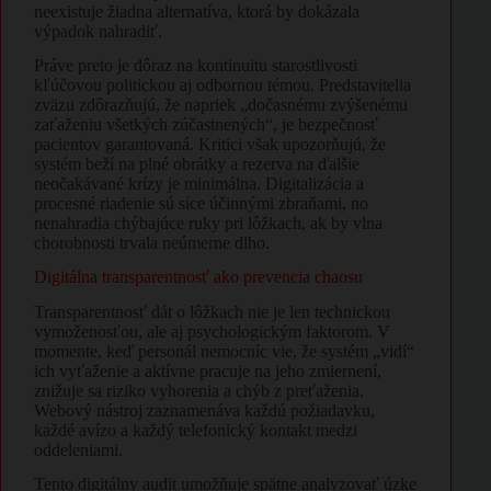
neexistuje žiadna alternatíva, ktorá by dokázala
výpadok nahradiť.
Práve preto je dôraz na kontinuitu starostlivosti
kľúčovou politickou aj odbornou témou. Predstavitelia
zväzu zdôrazňujú, že napriek „dočasnému zvýšenému
zaťaženiu všetkých zúčastnených“, je bezpečnosť
pacientov garantovaná. Kritici však upozorňujú, že
systém beží na plné obrátky a rezerva na ďalšie
neočakávané krízy je minimálna. Digitalizácia a
procesné riadenie sú síce účinnými zbraňami, no
nenahradia chýbajúce ruky pri lôžkach, ak by vlna
chorobnosti trvala neúmerne dlho.
Digitálna transparentnosť ako prevencia chaosu
Transparentnosť dát o lôžkach nie je len technickou
vymoženosťou, ale aj psychologickým faktorom. V
momente, keď personál nemocníc vie, že systém „vidí“
ich vyťaženie a aktívne pracuje na jeho zmiernení,
znižuje sa riziko vyhorenia a chýb z preťaženia.
Webový nástroj zaznamenáva každú požiadavku,
každé avízo a každý telefonický kontakt medzi
oddeleniami.
Tento digitálny audit umožňuje spätne analyzovať úzke