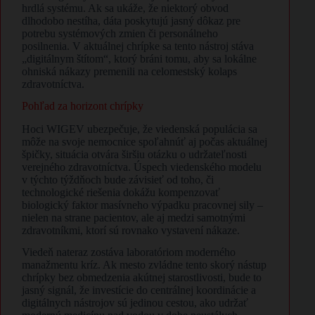
hrdlá systému. Ak sa ukáže, že niektorý obvod
dlhodobo nestíha, dáta poskytujú jasný dôkaz pre
potrebu systémových zmien či personálneho
posilnenia. V aktuálnej chrípke sa tento nástroj stáva
„digitálnym štítom“, ktorý bráni tomu, aby sa lokálne
ohniská nákazy premenili na celomestský kolaps
zdravotníctva.
Pohľad za horizont chrípky
Hoci WIGEV ubezpečuje, že viedenská populácia sa
môže na svoje nemocnice spoľahnúť aj počas aktuálnej
špičky, situácia otvára širšiu otázku o udržateľnosti
verejného zdravotníctva. Úspech viedenského modelu
v týchto týždňoch bude závisieť od toho, či
technologické riešenia dokážu kompenzovať
biologický faktor masívneho výpadku pracovnej sily –
nielen na strane pacientov, ale aj medzi samotnými
zdravotníkmi, ktorí sú rovnako vystavení nákaze.
Viedeň nateraz zostáva laboratóriom moderného
manažmentu kríz. Ak mesto zvládne tento skorý nástup
chrípky bez obmedzenia akútnej starostlivosti, bude to
jasný signál, že investície do centrálnej koordinácie a
digitálnych nástrojov sú jedinou cestou, ako udržať