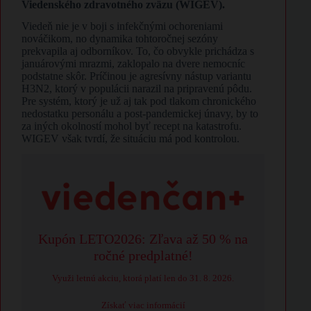
Viedenského zdravotného zväzu (WIGEV).
Viedeň nie je v boji s infekčnými ochoreniami
nováčikom, no dynamika tohtoročnej sezóny
prekvapila aj odborníkov. To, čo obvykle prichádza s
januárovými mrazmi, zaklopalo na dvere nemocníc
podstatne skôr. Príčinou je agresívny nástup variantu
H3N2, ktorý v populácii narazil na pripravenú pôdu.
Pre systém, ktorý je už aj tak pod tlakom chronického
nedostatku personálu a post-pandemickej únavy, by to
za iných okolností mohol byť recept na katastrofu.
WIGEV však tvrdí, že situáciu má pod kontrolou.
Kupón LETO2026: Zľava až 50 % na
ročné predplatné!
Využi letnú akciu, ktorá platí len do 31. 8. 2026.
Získať viac informácií