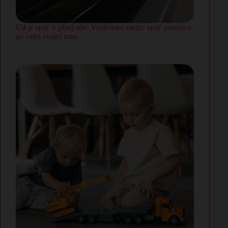
U4 je späť v plnej sile: Viedenské metro opäť premáva
po celej svojej trase