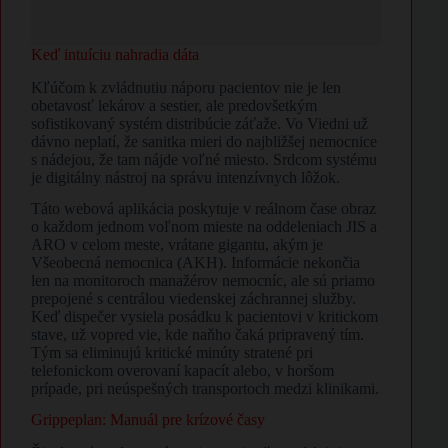
Keď intuíciu nahradia dáta
Kľúčom k zvládnutiu náporu pacientov nie je len
obetavosť lekárov a sestier, ale predovšetkým
sofistikovaný systém distribúcie záťaže. Vo Viedni už
dávno neplatí, že sanitka mieri do najbližšej nemocnice
s nádejou, že tam nájde voľné miesto. Srdcom systému
je digitálny nástroj na správu intenzívnych lôžok.
Táto webová aplikácia poskytuje v reálnom čase obraz
o každom jednom voľnom mieste na oddeleniach JIS a
ARO v celom meste, vrátane gigantu, akým je
Všeobecná nemocnica (AKH). Informácie nekončia
len na monitoroch manažérov nemocníc, ale sú priamo
prepojené s centrálou viedenskej záchrannej služby.
Keď dispečer vysiela posádku k pacientovi v kritickom
stave, už vopred vie, kde naňho čaká pripravený tím.
Tým sa eliminujú kritické minúty stratené pri
telefonickom overovaní kapacít alebo, v horšom
prípade, pri neúspešných transportoch medzi klinikami.
Grippeplan: Manuál pre krízové časy