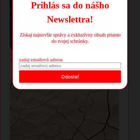
Prihlás sa do nášho
Newslettra!
Získaj najnovšie správy a exkluzívny obsah priamo
do tvojej schránky.
Ubahn: U6 prešla dôležitou premenou, ktorá mení
život celému susedstvu
zadaj emailovú adresu