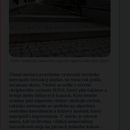
Prečo viedenské nemocnice napriek náporu stále držia líniu?
Zimné mesiace pravidelne vystavujú európske
metropoly rovnakej skúške, no tento rok prišla
nečakane skoro. Viedeň sa ocitla v zovretí
chrípkového variantu H3N2, ktorý plní čakárne a
testuje limity lôžkových kapacít. Kým mnohé
systémy pod náporom vírusov ohýbajú chrbát,
rakúska metropola sa spolieha na algoritmy,
centrálnu koordináciu a krízový manuál, ktorý
nepripúšťa improvizáciu. V stávke je zdravie
mesta, kde tri štvrtiny všetkej nemocničnej
starostlivosti stoja na pleciach jediného kolosu –