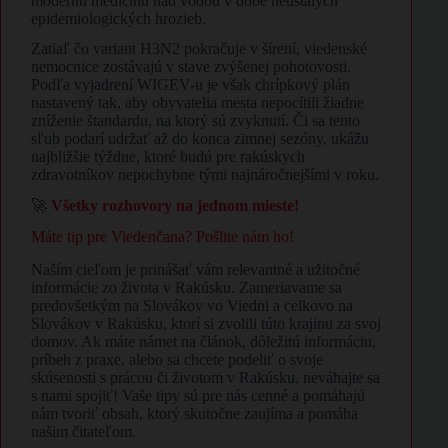
modernú medicínu nad vodou v dobe neustálych
epidemiologických hrozieb.
Zatiaľ čo variant H3N2 pokračuje v šírení, viedenské
nemocnice zostávajú v stave zvýšenej pohotovosti.
Podľa vyjadrení WIGEV-u je však chrípkový plán
nastavený tak, aby obyvatelia mesta nepocítili žiadne
zníženie štandardu, na ktorý sú zvyknutí. Či sa tento
sľub podarí udržať až do konca zimnej sezóny, ukážu
najbližšie týždne, ktoré budú pre rakúskych
zdravotníkov nepochybne tými najnáročnejšími v roku.
🚀
Všetky rozhovory na jednom mieste!
Máte tip pre Viedenčana? Pošlite nám ho!
Naším cieľom je prinášať vám relevantné a užitočné
informácie zo života v Rakúsku. Zameriavame sa
predovšetkým na Slovákov vo Viedni a celkovo na
Slovákov v Rakúsku, ktorí si zvolili túto krajinu za svoj
domov. Ak máte námet na článok, dôležitú informáciu,
príbeh z praxe, alebo sa chcete podeliť o svoje
skúsenosti s prácou či životom v Rakúsku, neváhajte sa
s nami spojiť! Vaše tipy sú pre nás cenné a pomáhajú
nám tvoriť obsah, ktorý skutočne zaujíma a pomáha
našim čitateľom.