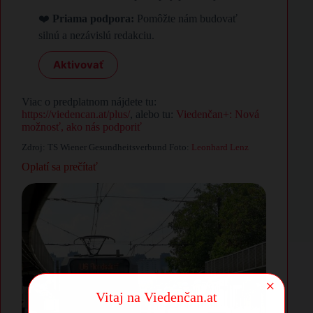
❤️
Priama podpora:
Pomôžte nám budovať
silnú a nezávislú redakciu.
Aktivovať
Viac o predplatnom nájdete tu:
https://viedencan.at/plus/
, alebo tu:
Viedenčan+: Nová
možnosť, ako nás podporiť
Zdroj: TS Wiener Gesundheitsverbund Foto:
Leonhard Lenz
Oplatí sa prečítať
×
Vitaj na Viedenčan.at