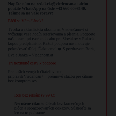
Napíšte nám na redakcia@viedencan.at alebo
použite WhatsApp na čísle +43 660 6098140.
Tešíme sa na vaše správy!
Páčil sa Vám článok?
Tvorba a aktualizácia obsahu na Viedenčanovi si
vyžaduje veľa hodín rešeršovania a písania. Podporte
našu prácu pri tvorbe obsahu pre Slovákov v Rakúsku
kúpou predplatného. Každá podpora nás motivuje
pokračovať ďalej. Ďakujeme! ❤️ S pozdravom Boris,
Eva a Janka – Viedencan.at
Tri flexibilné cesty k podpore
Pre našich verných čitateľov sme
pripravili Viedenčan+ – prémiovú službu pre čítanie
bez kompromisov.
Rok bez reklám (9,99 €):
Nerušené čítanie:
Obsah bez komerčných
plôch a sponzorovaných odkazov. Sústreďte sa
len na to podstatné.