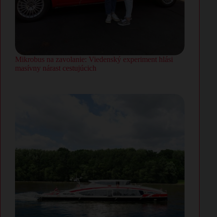
Mikrobus na zavolanie: Viedenský experiment hlási
masívny nárast cestujúcich