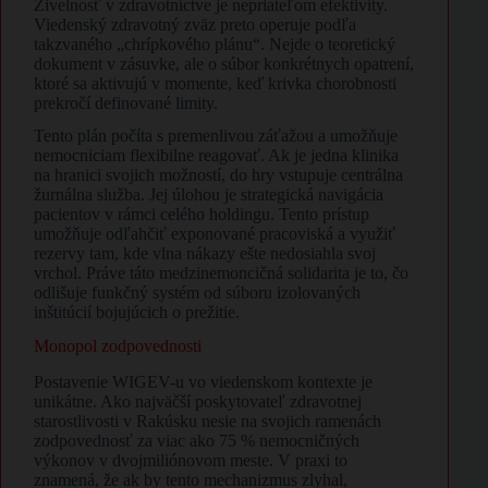
Živelnosť v zdravotníctve je nepriateľom efektivity.
Viedenský zdravotný zväz preto operuje podľa
takzvaného „chrípkového plánu“. Nejde o teoretický
dokument v zásuvke, ale o súbor konkrétnych opatrení,
ktoré sa aktivujú v momente, keď krivka chorobnosti
prekročí definované limity.
Tento plán počíta s premenlivou záťažou a umožňuje
nemocniciam flexibilne reagovať. Ak je jedna klinika
na hranici svojich možností, do hry vstupuje centrálna
žurnálna služba. Jej úlohou je strategická navigácia
pacientov v rámci celého holdingu. Tento prístup
umožňuje odľahčiť exponované pracoviská a využiť
rezervy tam, kde vlna nákazy ešte nedosiahla svoj
vrchol. Práve táto medzinemoncičná solidarita je to, čo
odlišuje funkčný systém od súboru izolovaných
inštitúcií bojujúcich o prežitie.
Monopol zodpovednosti
Postavenie WIGEV-u vo viedenskom kontexte je
unikátne. Ako najväčší poskytovateľ zdravotnej
starostlivosti v Rakúsku nesie na svojich ramenách
zodpovednosť za viac ako 75 % nemocničných
výkonov v dvojmiliónovom meste. V praxi to
znamená, že ak by tento mechanizmus zlyhal,