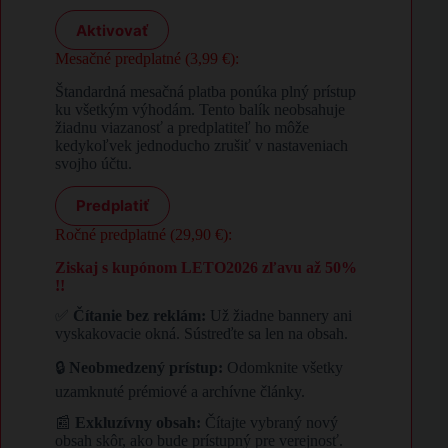
Aktivovať
Mesačné predplatné (3,99 €):
Štandardná mesačná platba ponúka plný prístup
ku všetkým výhodám. Tento balík neobsahuje
žiadnu viazanosť a predplatiteľ ho môže
kedykoľvek jednoducho zrušiť v nastaveniach
svojho účtu.
Predplatiť
Ročné predplatné (29,90 €):
Ziskaj s kupónom LETO2026 zľavu až 50%
!!
✅
Čítanie bez reklám:
Už žiadne bannery ani
vyskakovacie okná. Sústreďte sa len na obsah.
🔒
Neobmedzený prístup:
Odomknite všetky
uzamknuté prémiové a archívne články.
📰
Exkluzívny obsah:
Čítajte vybraný nový
obsah skôr, ako bude prístupný pre verejnosť.