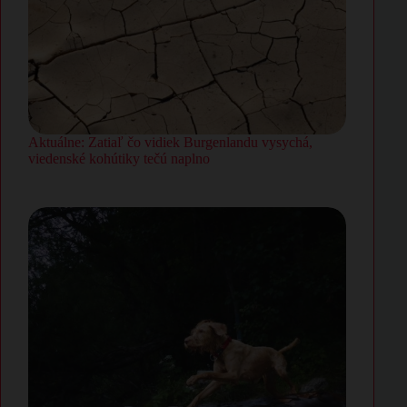
Aktuálne: Zatiaľ čo vidiek Burgenlandu vysychá,
viedenské kohútiky tečú naplno