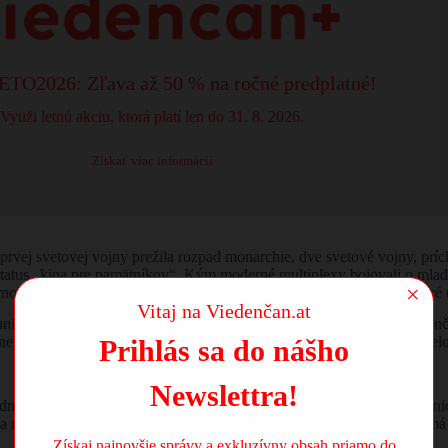
TO2026: Zľava až 50 % na ročné predplatné!
Využi letnú akciu, ktorá platí len do 31. 8. 2026.
Získať viac informácií
r prvej svetovej vojny prežila rozpad monarchie, dve svetové vojny, prí
y status „kina pre pamätníkov“. Kým moderné multiplexy bojovali o ml
×
ernobiele klasiky, rakúske filmy z povojnového obdobia a snímky, ktoré 
Vitaj na Viedenčan.at
unitu. Keď prišla v roku 2019 správa o zatvorení, pre mnohých Viedenča
eistota len prehĺbili obavy, že priestor padne za obeť realitnému deve
Prihlás sa do nášho
Newslettra!
dnutia jedného investora. Išlo o komplexný proces, ktorý sa stal uče
nových prevádzkovateľov, ktorí verili, že kino s takouto históriou má 
Získaj najnovšie správy a exkluzívny obsah priamo do