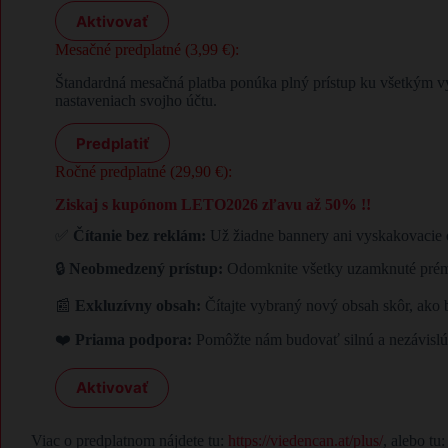
Aktivovať
Mesačné predplatné (3,99 €):
Štandardná mesačná platba ponúka plný prístup ku všetkým v
nastaveniach svojho účtu.
Predplatiť
Ročné predplatné (29,90 €):
Ziskaj s kupónom LETO2026 zľavu až 50% !!
✅
Čítanie bez reklám:
Už žiadne bannery ani vyskakovacie o
🔒
Neobmedzený prístup:
Odomknite všetky uzamknuté prémi
📰
Exkluzívny obsah:
Čítajte vybraný nový obsah skôr, ako b
❤️
Priama podpora:
Pomôžte nám budovať silnú a nezávislú
Aktivovať
Viac o predplatnom nájdete tu:
https://viedencan.at/plus/
, alebo tu