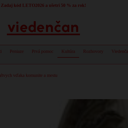
Zadaj kód LETO2026 a ušetri 50 % za rok!
i
Peniaze
Prvá pomoc
Kultúra
Rozhovory
Viedenč
z mŕtvych vďaka komunite a mestu