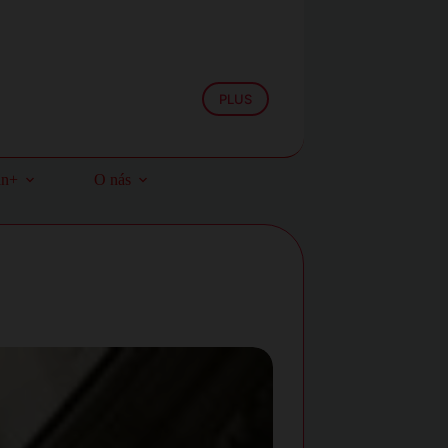
PLUS
an+
O nás