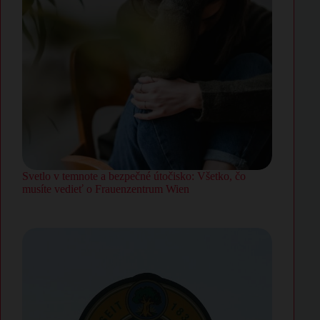
Svetlo v temnote a bezpečné útočisko: Všetko, čo
musíte vedieť o Frauenzentrum Wien