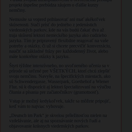
projekt úspešne prebúdza záujem o ďalšie kurzy
nemčiny.
Nemusíte sa vopred prihlasovať ani mať akékoľvek
skúsenosti. Stačí prísť do jedného z jedenástich
viedenských parkov, kde na vás budú čakať dva až
traja skúsení lektori nemeckého jazyka ako cudzieho
jazyka. Tím je pripravený flexibilne reagovať na vaše
potreby a otázky, či už si chcete precvičiť konverzáciu,
naučiť sa základné frázy pre každodenný život, alebo
máte konkrétne otázky k jazyku.
Štyri týždne intenzívneho, no uvoľneného učenia sa v
prírode sú určené pre VŠETKÝCH, ktorí chcú zlepšiť
svoju nemčinu. Navyše, na špecifických miestach, ako
sú Schwendergasse, Wasserpark, Goethehof a Wiener
Flur, sú k dispozícii aj lektori špecializovaní na výučbu
čítania a písania pre začiatočníkov (gramotnosť).
Vstup je možný kedykoľvek, takže sa môžete pripojiť,
keď vám to najviac vyhovuje.
„Deutsch im Park“ je skvelou príležitosťou nielen na
vzdelávanie, ale aj na spoznávanie nových ľudí a
objavovanie krásnych viedenských parkov.