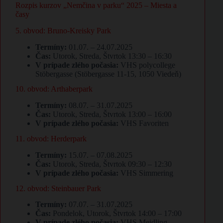
Rozpis kurzov „Nemčina v parku“ 2025 – Miesta a
časy
5. obvod: Bruno-Kreisky Park
Termíny:
01.07. – 24.07.2025
Čas:
Utorok, Streda, Štvrtok 13:30 – 16:30
V prípade zlého počasia:
VHS polycollege
Stöbergasse (Stöbergasse 11-15, 1050 Viedeň)
10. obvod: Arthaberpark
Termíny:
08.07. – 31.07.2025
Čas:
Utorok, Streda, Štvrtok 13:00 – 16:00
V prípade zlého počasia:
VHS Favoriten
11. obvod: Herderpark
Termíny:
15.07. – 07.08.2025
Čas:
Utorok, Streda, Štvrtok 09:30 – 12:30
V prípade zlého počasia:
VHS Simmering
12. obvod: Steinbauer Park
Termíny:
07.07. – 31.07.2025
Čas:
Pondelok, Utorok, Štvrtok 14:00 – 17:00
V prípade zlého počasia:
VHS Meidling