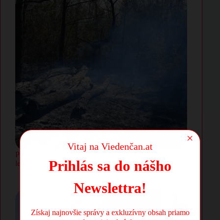
×
Vitaj na Viedenčan.at
Plamene v Chránenej krajinnej oblasti Lobau: Ako sa
Prihlás sa do nášho
letná nepozornosť mení na ekologickú hrozbu
Newslettra!
Získaj najnovšie správy a exkluzívny obsah priamo