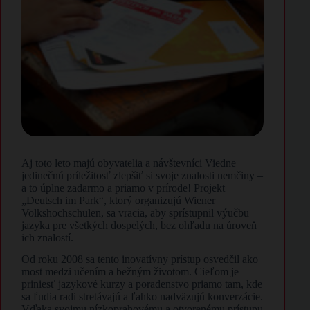
Aj toto leto majú obyvatelia a návštevníci Viedne
jedinečnú príležitosť zlepšiť si svoje znalosti nemčiny –
a to úplne zadarmo a priamo v prírode! Projekt
„Deutsch im Park“, ktorý organizujú Wiener
Volkshochschulen, sa vracia, aby sprístupnil výučbu
jazyka pre všetkých dospelých, bez ohľadu na úroveň
ich znalostí.
Od roku 2008 sa tento inovatívny prístup osvedčil ako
most medzi učením a bežným životom. Cieľom je
priniesť jazykové kurzy a poradenstvo priamo tam, kde
sa ľudia radi stretávajú a ľahko nadväzujú konverzácie.
Vďaka svojmu nízkoprahovému a otvorenému prístupu