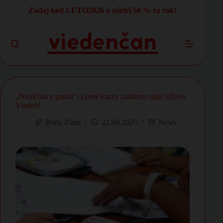
Skip
Zadaj kód LETO2026 a ušetri 50 % za rok!
to
content
„Nemčina v parku“: Letné kurzy zadarmo opäť oživia
Viedeň!
Boris Zima
22.06.2025
News