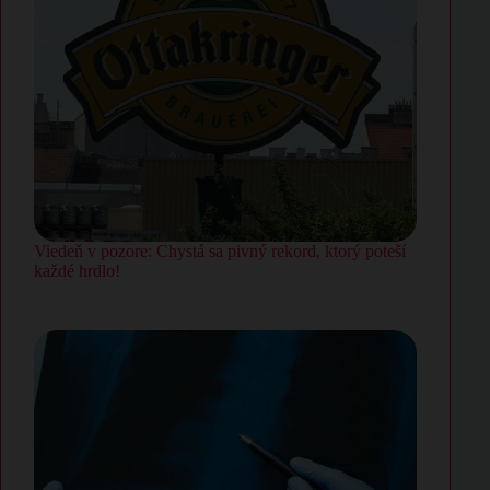
Viedeň v pozore: Chystá sa pivný rekord, ktorý poteší
každé hrdlo!