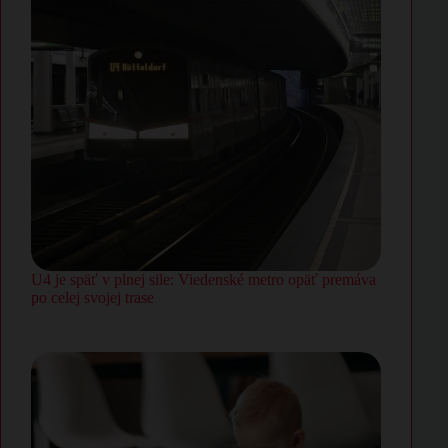
U4 je späť v plnej sile: Viedenské metro opäť premáva
po celej svojej trase