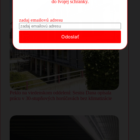
do tvojej schránky.
zadaj emailovú adresu
Peklo na viedenskom oddelení: Sestra Dana opísala
prácu v 30-stupňových horúčavách bez klimatizácie