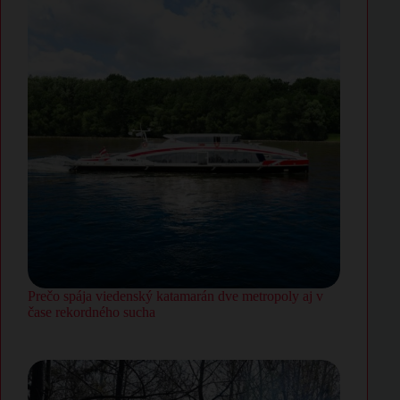
Prečo spája viedenský katamarán dve metropoly aj v
čase rekordného sucha