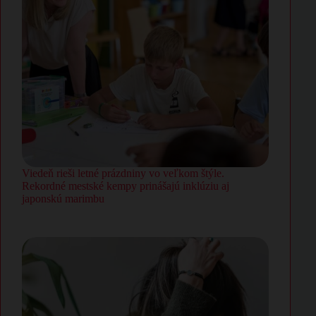
Viedeň rieši letné prázdniny vo veľkom štýle.
Rekordné mestské kempy prinášajú inklúziu aj
japonskú marimbu