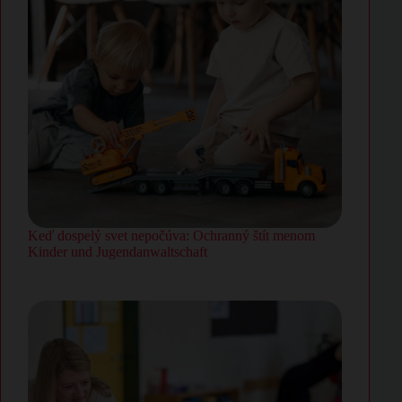
Keď dospelý svet nepočúva: Ochranný štít menom
Kinder und Jugendanwaltschaft