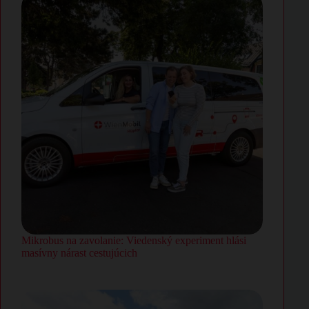
Mikrobus na zavolanie: Viedenský experiment hlási
masívny nárast cestujúcich