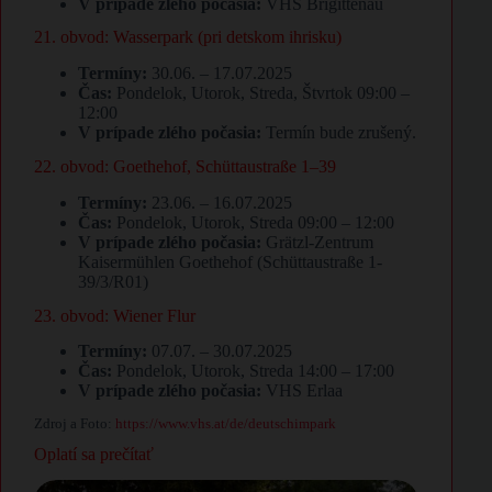
V prípade zlého počasia:
VHS Brigittenau
21. obvod: Wasserpark (pri detskom ihrisku)
Termíny:
30.06. – 17.07.2025
Čas:
Pondelok, Utorok, Streda, Štvrtok 09:00 –
12:00
V prípade zlého počasia:
Termín bude zrušený.
22. obvod: Goethehof, Schüttaustraße 1–39
Termíny:
23.06. – 16.07.2025
Čas:
Pondelok, Utorok, Streda 09:00 – 12:00
V prípade zlého počasia:
Grätzl-Zentrum
Kaisermühlen Goethehof (Schüttaustraße 1-
39/3/R01)
23. obvod: Wiener Flur
Termíny:
07.07. – 30.07.2025
Čas:
Pondelok, Utorok, Streda 14:00 – 17:00
V prípade zlého počasia:
VHS Erlaa
Zdroj a Foto:
https://www.vhs.at/de/deutschimpark
Oplatí sa prečítať