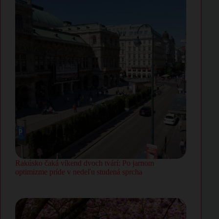
Rakúsko čaká víkend dvoch tvárí: Po jarnom
optimizme príde v nedeľu studená sprcha