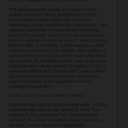
Prvý deň pracovného týždňa sa v regióne Viedne
ponesie v znamení takmer dokonalej letnej idyly.
Obloha zostane počas väčšiny dňa jasná, len s
minimálnou, takmer zanedbateľnou oblačnosťou. Tieto
priaznivé podmienky vytvárajú ideálny priestor na
akékoľvek vonkajšie aktivity, či už ide o posedenie v
parkoch, alebo prechádzky po meste. Celkovú pohodu
bude dotvárať svieži vietor, ktorého intenzita sa môže
pohybovať od miernej až po silnejšiu. Jeho prúdenie z
juhovýchodných a južných smerov prinesie do oblasti
teplý vzduch. Po chladnejšom ráne, kedy sa teplomery
budú pohybovať okolo hodnoty 15 stupňov Celzia, sa
popoludní môžeme tešiť na príjemných a plne letných
28 stupňov. Všetko nasvedčuje tomu, že dnešok je
skvelou príležitosťou užiť si posledné dozvuky
prázdninovej atmosféry.
Utorok: Zvrat v počasí a hrozba z oblohy
Utorkové ráno bude ešte klamlivo pripomínať stabilitu
predošlého dňa a privíta nás slnečnými lúčmi. Táto
situácia sa však začne meniť už v dopoludňajších
hodinách. Na oblohe sa postupne začnú formovať a
hromadiť oblaky, ktoré budú signalizovať