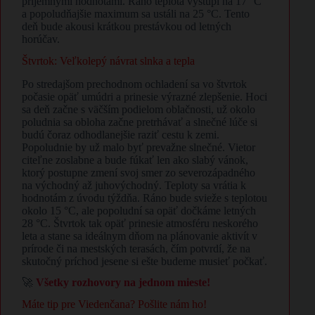
príjemnými hodnotami. Ráno teplota vystúpi na 17 °C
a popoludňajšie maximum sa ustáli na 25 °C. Tento
deň bude akousi krátkou prestávkou od letných
horúčav.
Štvrtok: Veľkolepý návrat slnka a tepla
Po stredajšom prechodnom ochladení sa vo štvrtok
počasie opäť umúdri a prinesie výrazné zlepšenie. Hoci
sa deň začne s väčším podielom oblačnosti, už okolo
poludnia sa obloha začne pretrhávať a slnečné lúče si
budú čoraz odhodlanejšie raziť cestu k zemi.
Popoludnie by už malo byť prevažne slnečné. Vietor
citeľne zoslabne a bude fúkať len ako slabý vánok,
ktorý postupne zmení svoj smer zo severozápadného
na východný až juhovýchodný. Teploty sa vrátia k
hodnotám z úvodu týždňa. Ráno bude svieže s teplotou
okolo 15 °C, ale popoludní sa opäť dočkáme letných
28 °C. Štvrtok tak opäť prinesie atmosféru neskorého
leta a stane sa ideálnym dňom na plánovanie aktivít v
prírode či na mestských terasách, čím potvrdí, že na
skutočný príchod jesene si ešte budeme musieť počkať.
🚀
Všetky rozhovory na jednom mieste!
Máte tip pre Viedenčana? Pošlite nám ho!