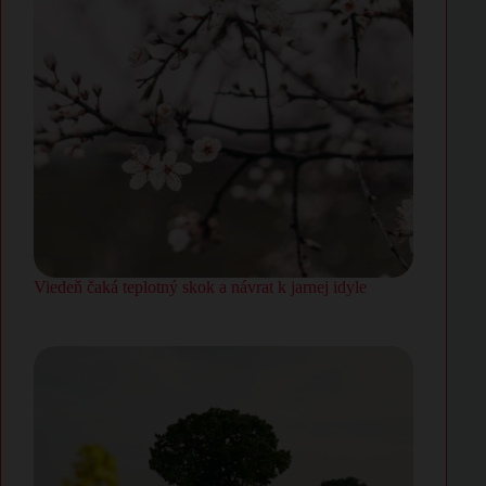
Viedeň čaká teplotný skok a návrat k jarnej idyle