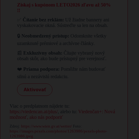
Ziskaj s kupónom LETO2026 zľavu až 50%
!!
✅
Čítanie bez reklám:
Už žiadne bannery ani
vyskakovacie okná. Sústreďte sa len na obsah.
🔒
Neobmedzený prístup:
Odomknite všetky
uzamknuté prémiové a archívne články.
📰
Exkluzívny obsah:
Čítajte vybraný nový
obsah skôr, ako bude prístupný pre verejnosť.
❤️
Priama podpora:
Pomôžte nám budovať
silnú a nezávislú redakciu.
Aktivovať
Viac o predplatnom nájdete tu:
https://viedencan.at/plus/
, alebo tu:
Viedenčan+: Nová
možnosť, ako nás podporiť
Zdroj:
https://www.wien.gv.at/wetter/
Foto:
https://images.pexels.com/photos/1263986/pexels-photo-
1263986.jpeg