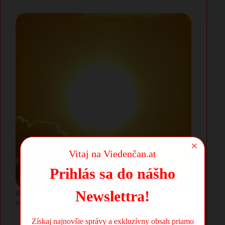
×
Vitaj na Viedenčan.at
Prihlás sa do nášho
Newslettra!
Rakúska metropola na prahu teplotných rekordov: Keď
sa jar tvári ako horúce leto
Získaj najnovšie správy a exkluzívny obsah priamo