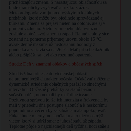
prichádzajúcu zmenu. S narastajúcou oblačnosťou sa
bude dramaticky zvyšovať aj riziko zrážok.
Meteorológovia varujú pred výskytom lokálnych
prehánok, ktoré môžu byť ojedinele sprevádzané aj
búrkami. Zmena sa prejaví nielen na oblohe, ale aj v
prúdení vzduchu. Vietor v priebehu dňa výrazne
zosilnie a otočí svoj smer na západ. Ranné teploty síce
zostanú na pomerne príjemnej úrovni okolo 15 °C,
avšak denné maximá už nedosiahnu hodnoty z
pondelka a zastavia sa na 26 °C. Mať pri sebe dáždnik
alebo pršiplášť sa javí ako rozumné opatrenie.
Streda: Deň v znamení oblakov a občasných spŕch
Stred týždňa prinesie do viedenskej oblasti
najpremenlivejší charakter počasia. Očakávať môžeme
dynamické striedanie oblačných pasáží so slnečnými
intervalmi. Občasné prehánky sa stanú bežnou
súčasťou dňa, no nemali by mať dlhé trvanie.
Pozitívnou správou je, že ich intenzita a frekvencia by
mali v priebehu dňa postupne slabnúť a k neskorému
popoludniu a večeru by sa situácia mala upokojovať.
Fúkať bude mierny, no spočiatku aj o niečo ostrejší
vietor, ktorý si udrží smer z juhozápadu až západu.
Teplotne pôjde o najchladnejší deň týždňa, hoci stále s