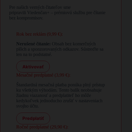
Pre našich verných čitateľov sme
pripravili Viedenčan+ – prémiovú službu pre čítanie
bez kompromisov.
Rok bez reklám (9,99 €):
Nerušené čítanie:
Obsah bez komerčných
plôch a sponzorovaných odkazov. Sústreďte sa
len na to podstatné.
Aktivovať
Mesačné predplatné (3,99 €):
Štandardná mesačná platba ponúka plný prístup
ku všetkým výhodám. Tento balík neobsahuje
žiadnu viazanosť a predplatiteľ ho môže
kedykoľvek jednoducho zrušiť v nastaveniach
svojho účtu.
Predplatiť
Ročné predplatné (29,90 €):