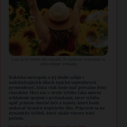
Leto sa vo Viedni ešte nekončí. Po krátkom vydýchnutí sa
vrátia takmer tridsiatky
Rakúska metropola a jej okolie zažijú v
nadchádzajúcich dňoch typickú septembrovú
premenlivosť, ktorá však bude mať prevažne letný
charakter. Hoci nás v strede týždňa čaká mierne
ochladenie spojené s prehánkami, záver týždňa
opäť prinesie slnečné lúče a teploty, ktoré budú
atakovať hranicu tropického dňa. Pripravte sa na
dynamický týždeň, ktorý ukáže viacero tvárí
počasia.
Dnešok: Rozlúčka s letom vo veľkom štýle