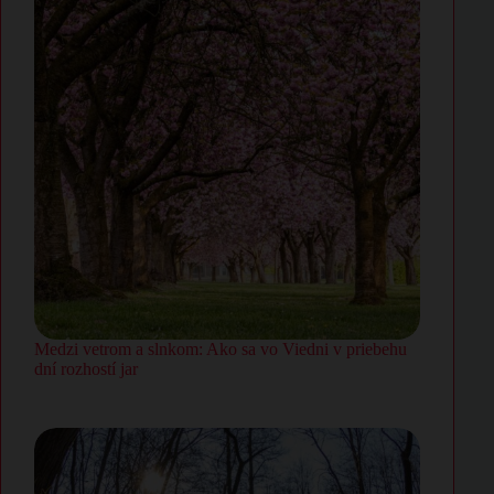
Medzi vetrom a slnkom: Ako sa vo Viedni v priebehu
dní rozhostí jar