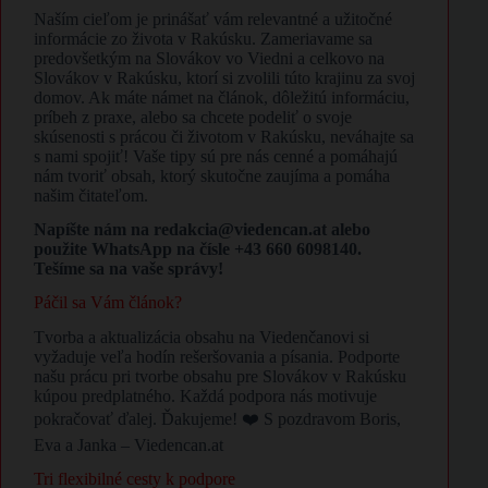
Naším cieľom je prinášať vám relevantné a užitočné
informácie zo života v Rakúsku. Zameriavame sa
predovšetkým na Slovákov vo Viedni a celkovo na
Slovákov v Rakúsku, ktorí si zvolili túto krajinu za svoj
domov. Ak máte námet na článok, dôležitú informáciu,
príbeh z praxe, alebo sa chcete podeliť o svoje
skúsenosti s prácou či životom v Rakúsku, neváhajte sa
s nami spojiť! Vaše tipy sú pre nás cenné a pomáhajú
nám tvoriť obsah, ktorý skutočne zaujíma a pomáha
našim čitateľom.
Napíšte nám na redakcia@viedencan.at alebo
použite WhatsApp na čísle +43 660 6098140.
Tešíme sa na vaše správy!
Páčil sa Vám článok?
Tvorba a aktualizácia obsahu na Viedenčanovi si
vyžaduje veľa hodín rešeršovania a písania. Podporte
našu prácu pri tvorbe obsahu pre Slovákov v Rakúsku
kúpou predplatného. Každá podpora nás motivuje
pokračovať ďalej. Ďakujeme! ❤️ S pozdravom Boris,
Eva a Janka – Viedencan.at
Tri flexibilné cesty k podpore