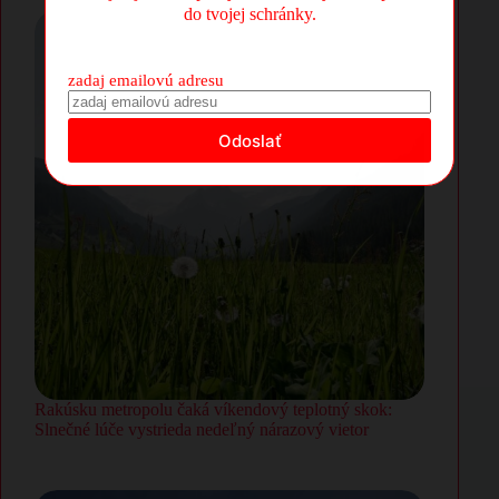
do tvojej schránky.
zadaj emailovú adresu
Rakúsku metropolu čaká víkendový teplotný skok:
Slnečné lúče vystrieda nedeľný nárazový vietor