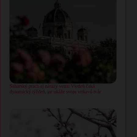
Saharský prach aj nárazy vetra: Viedeň čaká
dynamický týždeň, jar ukáže svoju vrtkavú tvár