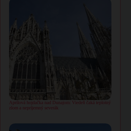
Aprílová hojdačka nad Dunajom: Viedeň čaká teplotný
zlom a nepríjemný severák