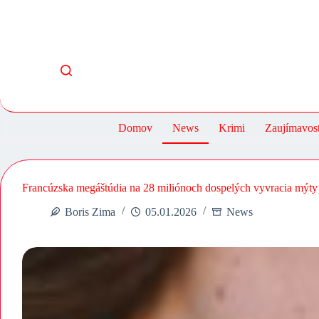
Skip
to
content
Domov
News
Krimi
Zaujímavost
Francúzska megáštúdia na 28 miliónoch dospelých vyvracia mýt
Boris Zima
05.01.2026
News