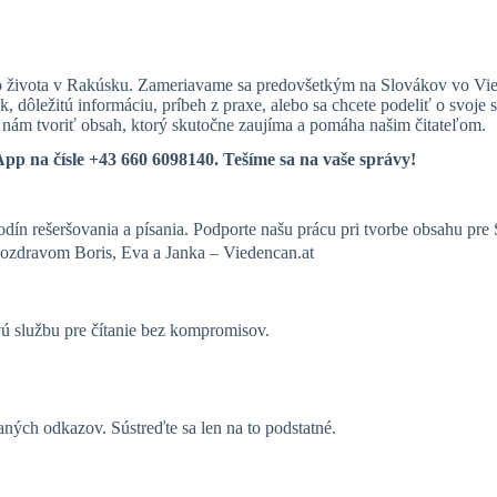
 zo života v Rakúsku. Zameriavame sa predovšetkým na Slovákov vo Vi
ok, dôležitú informáciu, príbeh z praxe, alebo sa chcete podeliť o svoje
ú nám tvoriť obsah, ktorý skutočne zaujíma a pomáha našim čitateľom.
p na čísle +43 660 6098140. Tešíme sa na vaše správy!
odín rešeršovania a písania. Podporte našu prácu pri tvorbe obsahu p
ozdravom Boris, Eva a Janka – Viedencan.at
vú službu pre čítanie bez kompromisov.
ých odkazov. Sústreďte sa len na to podstatné.