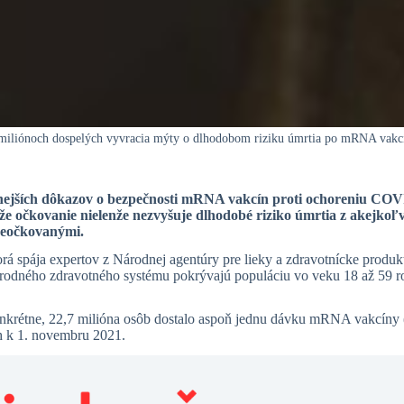
 miliónoch dospelých vyvracia mýty o dlhodobom riziku úmrtia po mRNA vakc
ilnejších dôkazov o bezpečnosti mRNA vakcín proti ochoreniu CO
že očkovanie nielenže nezvyšuje dlhodobé riziko úmrtia z akejkoľv
 neočkovanými.
 ktorá spája expertov z Národnej agentúry pre lieky a zdravotnícke pr
odného zdravotného systému pokrývajú populáciu vo veku 18 až 59 ro
onkrétne, 22,7 milióna osôb dostalo aspoň jednu dávku mRNA vakcíny 
h k 1. novembru 2021.