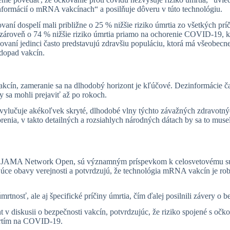
formácií o mRNA vakcínach“ a posilňuje dôveru v túto technológiu.
vaní dospelí mali približne o 25 % nižšie riziko úmrtia zo všetkých pr
 zároveň o 74 % nižšie riziko úmrtia priamo na ochorenie COVID-19, k
čkovaní jedinci často predstavujú zdravšiu populáciu, ktorá má všeobe
dopad vakcín.
vakcín, zameranie sa na dlhodobý horizont je kľúčové. Dezinformácie 
y sa mohli prejaviť až po rokoch.
ia vylučuje akékoľvek skryté, dlhodobé vlny týchto závažných zdravot
enia, v takto detailných a rozsiahlych národných dátach by sa to muse
ise JAMA Network Open, sú významným príspevkom k celosvetovému sú
 obavy verejnosti a potvrdzujú, že technológia mRNA vakcín je robus
rtnosť, ale aj špecifické príčiny úmrtia, čím ďalej posilnili závery o b
nt v diskusii o bezpečnosti vakcín, potvrdzujúc, že riziko spojené s oč
mrtím na COVID-19.