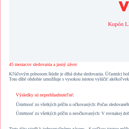
Kupón LE
​45 mesiacov sledovania a jasný záver
​Kľúčovým prínosom štúdie je dlhá doba sledovania. Účastníci bo
Toto dlhé obdobie umožňuje s vysokou istotou vylúčiť akékoľvek v
​Výsledky sú neprehliadnuteľné:
​Úmrtnosť zo všetkých príčin u očkovaných: Počas sledované
​Úmrtnosť zo všetkých príčin u neočkovaných: V rovnakej d
​Tieto dáta viedli k jednoznačnému záveru. „S veľkou istotou mô