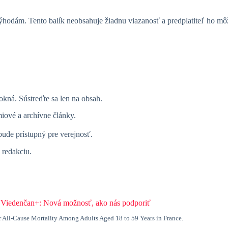
ýhodám. Tento balík neobsahuje žiadnu viazanosť a predplatiteľ ho m
kná. Sústreďte sa len na obsah.
ové a archívne články.
ude prístupný pre verejnosť.
 redakciu.
:
Viedenčan+: Nová možnosť, ako nás podporiť
r All-Cause Mortality Among Adults Aged 18 to 59 Years in France.