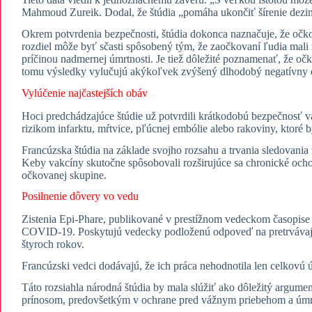
Mahmoud Zureik. Dodal, že štúdia „pomáha ukončiť šírenie dezin
​Okrem potvrdenia bezpečnosti, štúdia dokonca naznačuje, že očko
rozdiel môže byť sčasti spôsobený tým, že zaočkovaní ľudia mali
príčinou nadmernej úmrtnosti. Je tiež dôležité poznamenať, že o
tomu výsledky vylučujú akýkoľvek zvýšený dlhodobý negatívny 
​Vylúčenie najčastejších obáv
​Hoci predchádzajúce štúdie už potvrdili krátkodobú bezpečnosť 
rizikom infarktu, mŕtvice, pľúcnej embólie alebo rakoviny, ktoré b
​Francúzska štúdia na základe svojho rozsahu a trvania sledovan
Keby vakcíny skutočne spôsobovali rozširujúce sa chronické ochor
očkovanej skupine.
​Posilnenie dôvery vo vedu
​Zistenia Epi-Phare, publikované v prestížnom vedeckom časop
COVID-19. Poskytujú vedecky podloženú odpoveď na pretrvávajúce
štyroch rokov.
​Francúzski vedci dodávajú, že ich práca nehodnotila len celkovú úm
​Táto rozsiahla národná štúdia by mala slúžiť ako dôležitý argume
prínosom, predovšetkým v ochrane pred vážnym priebehom a ú