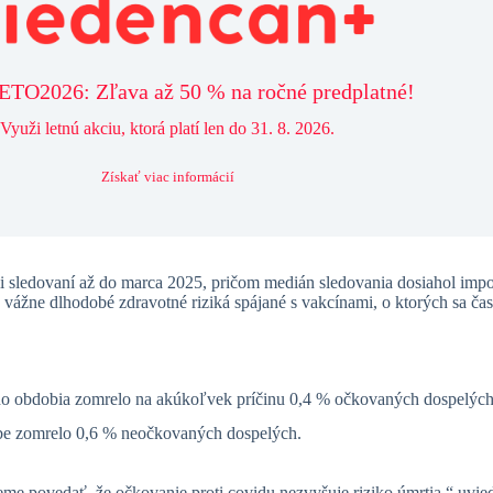
TO2026: Zľava až 50 % na ročné predplatné!
Využi letnú akciu, ktorá platí len do 31. 8. 2026.
Získať viac informácií
li sledovaní až do marca 2025, pričom medián sledovania dosiahol imp
ážne dlhodobé zdravotné riziká spájané s vakcínami, o ktorých sa čast
ho obdobia zomrelo na akúkoľvek príčinu 0,4 % očkovaných dospelých
obe zomrelo 0,6 % neočkovaných dospelých.
žeme povedať, že očkovanie proti covidu nezvyšuje riziko úmrtia,“ uvi