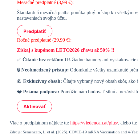
Mesačné predplatné (3,99 €):
Štandardná mesačná platba ponúka plný prístup ku všetkým v
nastaveniach svojho účtu.
Predplatiť
Ročné predplatné (29,90 €):
Ziskaj s kupónom LETO2026 zľavu až 50% !!
✅
Čítanie bez reklám:
Už žiadne bannery ani vyskakovacie o
🔒
Neobmedzený prístup:
Odomknite všetky uzamknuté prémi
📰
Exkluzívny obsah:
Čítajte vybraný nový obsah skôr, ako b
❤️
Priama podpora:
Pomôžte nám budovať silnú a nezávislú
Aktivovať
Viac o predplatnom nájdete tu:
https://viedencan.at/plus/
, alebo tu
​Zdroje: Semenzato, L. et al. (2025). COVID-19 mRNA Vaccination and 4-Yea