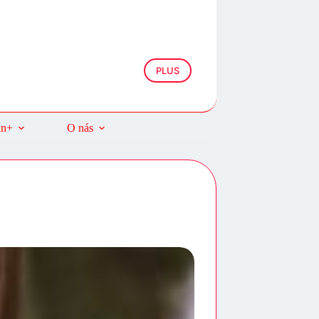
PLUS
an+
O nás