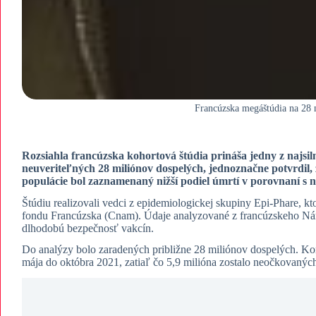
Francúzska megáštúdia na 28
Rozsiahla francúzska kohortová štúdia prináša jedny z najs
neuveriteľných 28 miliónov dospelých, jednoznačne potvrdil, 
populácie bol zaznamenaný nižší podiel úmrtí v porovnaní s
​Štúdiu realizovali vedci z epidemiologickej skupiny Epi-Phare,
fondu Francúzska (Cnam). Údaje analyzované z francúzskeho Nár
dlhodobú bezpečnosť vakcín.
​Do analýzy bolo zaradených približne 28 miliónov dospelých. K
mája do októbra 2021, zatiaľ čo 5,9 milióna zostalo neočkovanýc