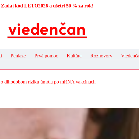
Zadaj kód LETO2026 a ušetri 50 % za rok!
i
Peniaze
Prvá pomoc
Kultúra
Rozhovory
Viedenč
y o dlhodobom riziku úmrtia po mRNA vakcínach