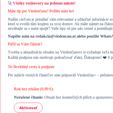
🚀
Všetky rozhovory na jednom mieste!
Máte tip pre Viedenčana? Pošlite nám ho!
Naším cieľom je prinášať vám relevantné a užitočné informácie
ktorí si zvolili túto krajinu za svoj domov. Ak máte námet na člán
neváhajte sa s nami spojiť! Vaše tipy sú pre nás cenné a pomáhaj
Napíšte nám na redakcia@viedencan.at alebo použite WhatsAp
Páčil sa Vám článok?
Tvorba a aktualizácia obsahu na Viedenčanovi si vyžaduje veľa h
Každá podpora nás motivuje pokračovať ďalej. Ďakujeme! ❤️ S p
Tri flexibilné cesty k podpore
Pre našich verných čitateľov sme pripravili Viedenčan+ – prémio
Rok bez reklám (9,99 €):
Nerušené čítanie:
Obsah bez komerčných plôch a sponzorovan
Aktivovať