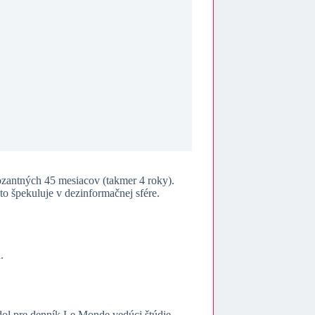
ozantných 45 mesiacov (takmer 4 roky).
o špekuluje v dezinformačnej sfére.
.
edol pre denník Le Monde vedúci štúdie