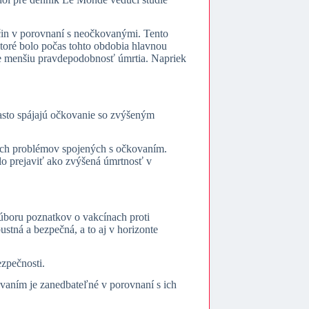
íčin v porovnaní s neočkovanými. Tento
toré bolo počas tohto obdobia hlavnou
cne menšiu pravdepodobnosť úmrtia. Napriek
často spájajú očkovanie so zvýšeným
ných problémov spojených s očkovaním.
lo prejaviť ako zvýšená úmrtnosť v
boru poznatkov o vakcínach proti
tná a bezpečná, a to aj v horizonte
ezpečnosti.
kovaním je zanedbateľné v porovnaní s ich