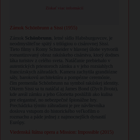
Získať viac informácií
​Zámok Schönbrunn a Sissi (1955)
​Zámok
Schönbrunn
, letné sídlo Habsburgovcov, je
neodmysliteľne spätý s trilógiou o cisárovnej
Sissi
.
Tieto filmy s Romy Schneider v hlavnej úlohe vytvorili
romantizovaný obraz rakúskeho cisárstva, ktorý dodnes
láka turistov z celého sveta. Natáčanie prebiehalo v
autentických priestoroch zámku a v jeho rozsiahlych
francúzskych záhradách. Kamera zachytila grandiózne
sály, barokovú architektúru a pompézne ceremónie,
čím premenila Schönbrunn na symbol rakúskej identity.
Okrem Sissi sa tu natáčal aj James Bond (
Dych života
),
kde areál zámku a jeho Glorietta poslúžili ako kulisa
pre elegantné, no nebezpečné špionážne hry.
Prechádzka týmito záhradami je pre návštevníka
doslova vstupom do historického veľkofilm o
rozmachu a páde jednej z najmocnejších dynastií
Európy.
​Viedenská štátna opera a Mission: Impossible (2015)