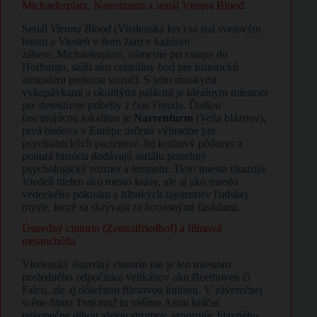
​Michaelerplatz, Narrenturm a seriál Vienna Blood
​Seriál
Vienna Blood
(Viedenská krv) sa stal svetovým
hitom a Viedeň v ňom žiari v každom
zábere. Michaelerplatz, námestie pri vstupe do
Hofburgu, slúži ako centrálny bod pre historickú
atmosféru prelomu storočí. S jeho rímskymi
vykopávkami a okolitými palácmi je ideálnym miestom
pre detektívne príbehy z čias Freuda. Ďalšou
fascinujúcou lokalitou je
Narrenturm
(Veža bláznov),
prvá budova v Európe určená výhradne pre
psychiatrických pacientov. Jej kruhový pôdorys a
ponurá história dodávajú seriálu potrebný
psychologický rozmer a temnotu. Tieto miesta ukazujú
Viedeň nielen ako mesto krásy, ale aj ako miesto
vedeckého pokroku a hlbokých tajomstiev ľudskej
mysle, ktoré sa skrývajú za honosnými fasádami.
​Ústredný cintorín (Zentralfriedhof) a filmová
melanchólia
​Viedenský ústredný cintorín nie je len miestom
posledného odpočinku velikánov ako Beethoven či
Falco, ale aj dôležitou filmovou kulisou. V záverečnej
scéne filmu
Tretí muž
tu vidíme Annu kráčať
nekonečne dlhou alejou stromov, ignorujúc hlavného