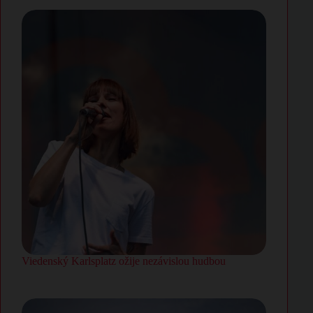
Viedenský Karlsplatz ožije nezávislou hudbou