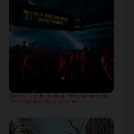
Tancovať sa bude v podzemí. Viedenské metro opäť
otvorí svoje priestory pre nočný rave