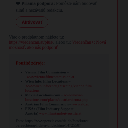
❤️
Priama podpora:
Pomôžte nám budovať
silnú a nezávislú redakciu.
Aktivovať
Viac o predplatnom nájdete tu:
https://viedencan.at/plus/
, alebo tu:
Viedenčan+: Nová
možnosť, ako nás podporiť
Použité zdroje:
Vienna Film Commission
–
www.viennafilmcommission.at
Wien Info: Film Locations
–
www.wien.info/en/sightseeing/vienna-film-
locations
Movie-Locations.com
–
www.movie-
locations.com/places/austria/vienna.php
Austrian Film Commission
–
www.afc.at
FISA+ (Film Industry Support
Austria)
www.filmstandort-austria.at
Foto: https://www.pexels.com/de-de/foto/kunst-
beleuchtung-lichter-bildschirm-14725587