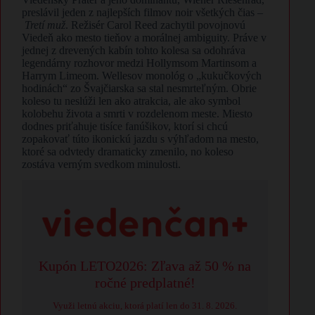
preslávil jeden z najlepších filmov noir všetkých čias –
Tretí muž
. Režisér Carol Reed zachytil povojnovú
Viedeň ako mesto tieňov a morálnej ambiguity. Práve v
jednej z drevených kabín tohto kolesa sa odohráva
legendárny rozhovor medzi Hollymsom Martinsom a
Harrym Limeom. Wellesov monológ o „kukučkových
hodinách“ zo Švajčiarska sa stal nesmrteľným. Obrie
koleso tu neslúži len ako atrakcia, ale ako symbol
kolobehu života a smrti v rozdelenom meste. Miesto
dodnes priťahuje tisíce fanúšikov, ktorí si chcú
zopakovať túto ikonickú jazdu s výhľadom na mesto,
ktoré sa odvtedy dramaticky zmenilo, no koleso
zostáva verným svedkom minulosti.
Kupón LETO2026: Zľava až 50 % na
ročné predplatné!
Využi letnú akciu, ktorá platí len do 31. 8. 2026.