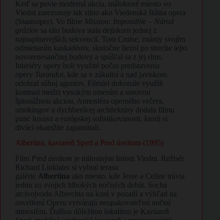
​Keď sa povie moderná akcia, máloktoré miesto vo
Viedni zarezonuje tak silno ako Viedenská štátna opera
(Staatsoper). Vo filme
Mission: Impossible – Národ
grázlov
sa táto budova stala dejiskom jednej z
najnapínavejších sekvencií. Tom Cruise, známy svojím
odmietaním kaskadérov, skutočne liezol po streche tejto
novorenesančnej budovy a spúšťal sa z jej ríms.
Interiéry opery boli využité počas predstavenia
opery
Turandot
, kde sa v zákulisí a nad javiskom
odohral súboj agentov. Filmári dokonale využili
kontrast medzi vysokým umením a surovou
špionážnou akciou. Atmosféra operného večera,
smokingov a dychberúcej architektúry dodala filmu
punc luxusu a európskej sofistikovanosti, ktorú si
diváci okamžite zapamätali.
​Albertina, kaviareň Sperl a Pred úsvitom (1995)
​Film
Pred úsvitom
je milostným listom Viedni. Režisér
Richard Linklater si vybral terasu
galérie
Albertina
ako miesto, kde Jesse a Celine trávia
jednu zo svojich hlbokých nočných debát. Socha
arcivojvodu Albrechta na koni v pozadí a výhľad na
osvetlenú Operu vytvárajú neopakovateľnú nočnú
atmosféru. Ďalšou dôležitou lokalitou je Kaviareň