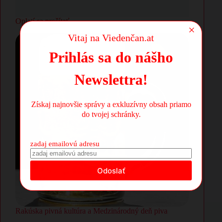
Oplatí sa prečítať
×
Vitaj na Viedenčan.at
Prihlás sa do nášho
Newslettra!
Získaj najnovšie správy a exkluzívny obsah priamo
do tvojej schránky.
zadaj emailovú adresu
Rakúska pivná kultúra a Medzinárodný deň piva