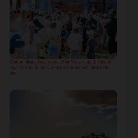
Žiadne plasty, čistá voda a Star Wars v akcii. Viedeň
chystá festival, ktorý ukazuje budúcnosť mestského
leta