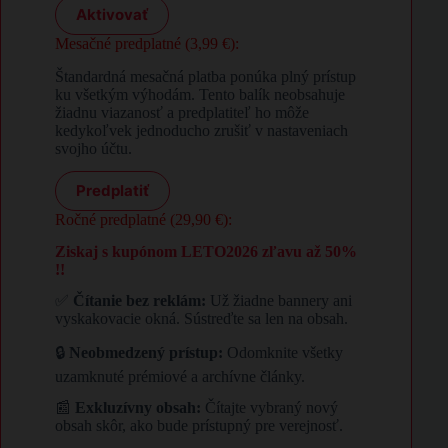
Aktivovať
Mesačné predplatné (3,99 €):
Štandardná mesačná platba ponúka plný prístup
ku všetkým výhodám. Tento balík neobsahuje
žiadnu viazanosť a predplatiteľ ho môže
kedykoľvek jednoducho zrušiť v nastaveniach
svojho účtu.
Predplatiť
Ročné predplatné (29,90 €):
Ziskaj s kupónom LETO2026 zľavu až 50%
!!
✅
Čítanie bez reklám:
Už žiadne bannery ani
vyskakovacie okná. Sústreďte sa len na obsah.
🔒
Neobmedzený prístup:
Odomknite všetky
uzamknuté prémiové a archívne články.
📰
Exkluzívny obsah:
Čítajte vybraný nový
obsah skôr, ako bude prístupný pre verejnosť.