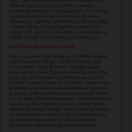
Sperl, tradičná viedenská kaviareň s mramorovými
stolíkmi a plyšovými boxmi. Práve tu postavy
predstierajú telefonáty svojim priateľom, čo je jedna z
najcitlivejších scén filmu. Tieto miesta nie sú len
kulisami, ale vyjadrujú intelektuálny a melancholický
charakter mesta. Kaviareň Sperl si zachovala svoj
vzhľad z 19. storočia, vďaka čomu sa tu fanúšikovia
dodnes cítia ako súčasť Jesseho a Celininej cesty.
​Horný Belvedér a Amadeus (1984)
​Hoci sa oscarový trhák
Amadeus
od Miloša Formana
natáčal prevažne v Prahe, Viedeň v ňom má svoje
čestné miesto. Horný Belvedér, majestátny palác
postavený pre princa Eugena Savojského, prepožičal
svoje sály pre stvárnenie cisárskeho dvora Jozefa II.
Interiéry s bohatou štukovou výzdobou, mramorovými
podlahami a obrovskými oknami dokonale ilustrovali
prostredie, v ktorom Mozart bojoval o priazeň a Salieri
o svoju dušu. Belvedér reprezentuje vrchol barokového
luxusu a vo filme pomáha divákovi pochopiť prísnu
etiketu a hierarchiu vtedajšej Viedne. Dnes sú tieto sály
domovom slávneho obrazu
Bozk
od Gustava Klimta,
no pre filmových nadšencov stále nesú ozvenu
Mozartovho smiechu a intríg cisárskeho dvora.