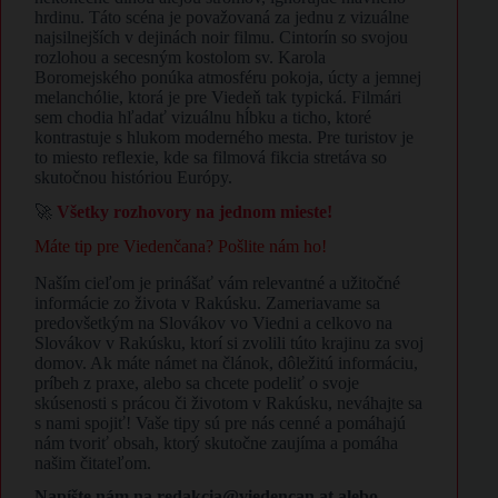
hrdinu. Táto scéna je považovaná za jednu z vizuálne
najsilnejších v dejinách noir filmu. Cintorín so svojou
rozlohou a secesným kostolom sv. Karola
Boromejského ponúka atmosféru pokoja, úcty a jemnej
melanchólie, ktorá je pre Viedeň tak typická. Filmári
sem chodia hľadať vizuálnu hĺbku a ticho, ktoré
kontrastuje s hlukom moderného mesta. Pre turistov je
to miesto reflexie, kde sa filmová fikcia stretáva so
skutočnou históriou Európy.
🚀
Všetky rozhovory na jednom mieste!
Máte tip pre Viedenčana? Pošlite nám ho!
Naším cieľom je prinášať vám relevantné a užitočné
informácie zo života v Rakúsku. Zameriavame sa
predovšetkým na Slovákov vo Viedni a celkovo na
Slovákov v Rakúsku, ktorí si zvolili túto krajinu za svoj
domov. Ak máte námet na článok, dôležitú informáciu,
príbeh z praxe, alebo sa chcete podeliť o svoje
skúsenosti s prácou či životom v Rakúsku, neváhajte sa
s nami spojiť! Vaše tipy sú pre nás cenné a pomáhajú
nám tvoriť obsah, ktorý skutočne zaujíma a pomáha
našim čitateľom.
Napíšte nám na redakcia@viedencan.at alebo