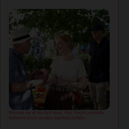
Bývanie nie sú len štyri steny. Ako Viedeň premieňa
betónové dvory na oázy susedskej kultúry