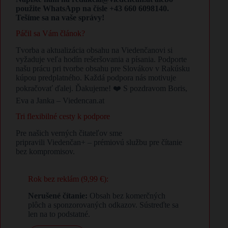
použite WhatsApp na čísle +43 660 6098140.
Tešíme sa na vaše správy!
Páčil sa Vám článok?
Tvorba a aktualizácia obsahu na Viedenčanovi si
vyžaduje veľa hodín rešeršovania a písania. Podporte
našu prácu pri tvorbe obsahu pre Slovákov v Rakúsku
kúpou predplatného. Každá podpora nás motivuje
pokračovať ďalej. Ďakujeme! ❤️ S pozdravom Boris,
Eva a Janka – Viedencan.at
Tri flexibilné cesty k podpore
Pre našich verných čitateľov sme
pripravili Viedenčan+ – prémiovú službu pre čítanie
bez kompromisov.
Rok bez reklám (9,99 €):
Nerušené čítanie:
Obsah bez komerčných
plôch a sponzorovaných odkazov. Sústreďte sa
len na to podstatné.