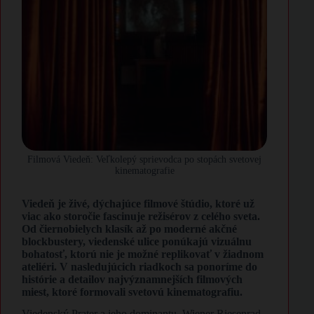
Filmová Viedeň: Veľkolepý sprievodca po stopách svetovej
kinematografie
​Viedeň je živé, dýchajúce filmové štúdio, ktoré už
viac ako storočie fascinuje režisérov z celého sveta.
Od čiernobielych klasík až po moderné akčné
blockbustery, viedenské ulice ponúkajú vizuálnu
bohatosť, ktorú nie je možné replikovať v žiadnom
ateliéri. V nasledujúcich riadkoch sa ponoríme do
histórie a detailov najvýznamnejších filmových
miest, ktoré formovali svetovú kinematografiu.
​Viedenský Prater a jeho dominantu, Wiener Riesenrad,