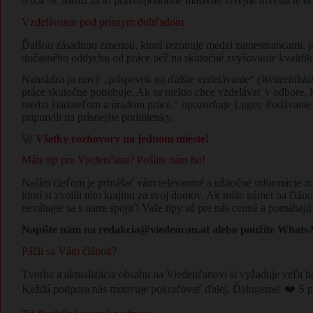
o 0,4 %. Môžu za to pravdepodobne masívne verejné investície do 
Vzdelávanie pod prísnym dohľadom
Ďalšou zásadnou zmenou, ktorá rezonuje medzi zamestnancami, j
dočasného oddychu od práce než na skutočné zvyšovanie kvalifiká
Nahrádza ju nový „príspevok na ďalšie vzdelávanie“ (
Weiterbildu
práce skutočne potrebuje. Ak sa niekto chce vzdelávať v odbore, k
medzi žiadateľom a úradom práce,“ upozorňuje Luger. Podávanie 
pripravili na prísnejšie podmienky.
🚀
Všetky rozhovory na jednom mieste!
Máte tip pre Viedenčana? Pošlite nám ho!
Naším cieľom je prinášať vám relevantné a užitočné informácie
ktorí si zvolili túto krajinu za svoj domov. Ak máte námet na člán
neváhajte sa s nami spojiť! Vaše tipy sú pre nás cenné a pomáhaj
Napíšte nám na redakcia@viedencan.at alebo použite WhatsAp
Páčil sa Vám článok?
Tvorba a aktualizácia obsahu na Viedenčanovi si vyžaduje veľa h
Každá podpora nás motivuje pokračovať ďalej. Ďakujeme! ❤️ S p