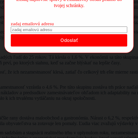
ecember 2025 prekvapivo mierne. Celkový počet osôb bez práce, vrátan
tvojej schránky.
red rokom, v kontexte predchádzajúcich období ide o jasný signál stabili
sedempercentný. „Na základe týchto dát si trúfame na opatrne optimist
 o niečo viac ako jedno percento je najlepším výsledkom, aký sme za
zadaj emailovú adresu
ecembri vyše 12-percentný nárast nových voľných miest. Zdá sa, že vi
ulých mesiacov.
dých ľudí do 25 rokov. Tá klesla o 1,6 %. V ekonómii sa táto skupina
ň prví, po ktorých siahnu, keď sa začne blýskať na lepšie časy.
, že ich nezamestnanosť klesá, zatiaľ čo celkový trh ešte mierne ras
amestnanosť vzrástla o 4,6 %. Pre túto skupinu zostáva trh práce naďal
h nákladov a predsudkov zamestnávateľov ohľadom ich adaptability na 
 k ich trvalému vytláčaniu na okraj spoločnosti.
čšie rany dostáva maloobchod a gastronómia. Nárast o 6,2 %, respektív
na sila obyvateľstva sa zotavuje len pomaly. Ľudia viac zvažujú výdavky 
sadzbám a stagnácii realitného trhu v uplynulom roku, nezamestnanos