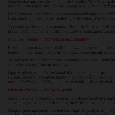
Napriek obavám z recesie sú najnovšie štatistiky AMS Wien za d
dosiahol úroveň približne 172-tisíc. Hoci je to o 1,2 % viac než p
Pre porovnanie, v decembri 2024 bol medziročný nárast viac než 
Katharina Luger, zástupkyňa riaditeľky AMS Wien. „Dnešný nárast
Výrazným pozitívom je rast ponuky. Viedenské firmy nahlásili v d
hľadá nových ľudí, čo je v ostrom kontraste s pesimizmom z min
Mladí ako „kanárik v bani“ a kríza päťdesiatnikov
Pozoruhodným úkazom v štatistikách je vývoj nezamestnanosti mla
trendov – mladí sú prví, koho firmy v kríze prepúšťajú, ale zárove
„Mladá generácia je barometrom ekonomického zdravia. Skutočnosť
stále silné základy,“ interpretuje Luger.
Opačný príbeh však píšu ľudia nad 50 rokov. V tejto kategórii nez
skúsení, častejšie narážajú na bariéry v podobe vyšších mzdovýc
musieť AMS v roku 2026 zamerať intenzívnejšie, aby nedochádzalo
Odvetvia v kŕči a stavebné prekvapenie
Ak sa pozrieme na štruktúru nezamestnanosti podľa odvetví, najvä
správanie a pretrvávajúci tlak inflácie, ktorá síce klesá, ale kúp
Naopak, prekvapením je stavebníctvo. Napriek vysokým úrokovým 