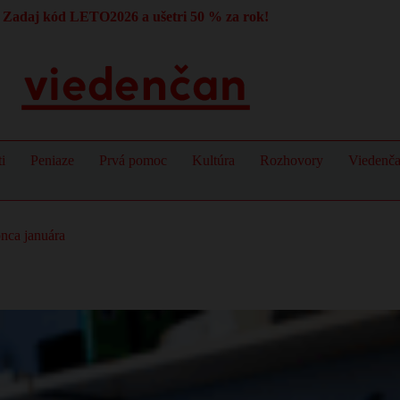
Zadaj kód LETO2026 a ušetri 50 % za rok!
i
Peniaze
Prvá pomoc
Kultúra
Rozhovory
Viedenč
nca januára