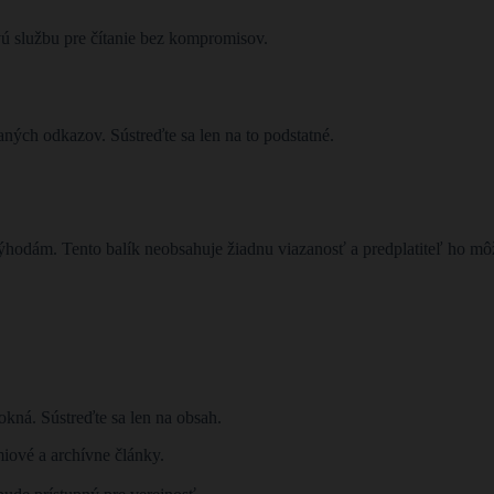
vú službu pre čítanie bez kompromisov.
ých odkazov. Sústreďte sa len na to podstatné.
ýhodám. Tento balík neobsahuje žiadnu viazanosť a predplatiteľ ho m
kná. Sústreďte sa len na obsah.
ové a archívne články.