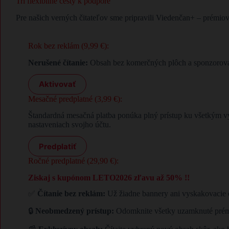
Tri flexibilné cesty k podpore
Pre našich verných čitateľov sme pripravili Viedenčan+ – prémio
Rok bez reklám (9,99 €):
Nerušené čítanie:
Obsah bez komerčných plôch a sponzorovan
Aktivovať
Mesačné predplatné (3,99 €):
Štandardná mesačná platba ponúka plný prístup ku všetkým v
nastaveniach svojho účtu.
Predplatiť
Ročné predplatné (29,90 €):
Ziskaj s kupónom LETO2026 zľavu až 50% !!
✅
Čítanie bez reklám:
Už žiadne bannery ani vyskakovacie o
🔒
Neobmedzený prístup:
Odomknite všetky uzamknuté prémi