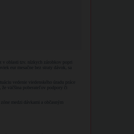
z v oblasti tzv. nízkych zárobkov popri
viek eur mesačne bez straty dávok, sa
ituáciu vedenie viedenského úradu práce
, že väčšina poberateľov podpory či
edej zóne medzi dávkami a občasným