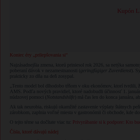
Kupón LE
Koniec éry „prilepšovania si“
Najzásadnejšia zmena, ktorú priniesol rok 2026, sa netýka samotnýc
poberaní dávok v nezamestnanosti (
geringfügiger Zuverdienst
). S
prakticky zo dňa na deň zosypal.
„Tento model bol dlhodobo tŕňom v oku ekonómov, ktorí tvrdili, 
AMS. Podľa nových pravidiel, ktoré nadobudli účinnosť 1. január
núdzovej pomoci (
Notstandshilfe
) má čas len do konca januára, a
Ak tak neurobia, riskujú okamžité zastavenie výplaty štátnych peňa
zárobkom, zaplnia voľné miesta v gastronómii či obchode, kde dopy
O tejto téme sa dočítate viac tu:
Privyrábanie si k podpore: Kto 
Čísla, ktoré dávajú nádej