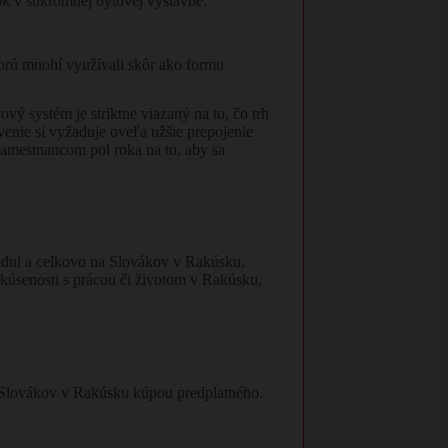
ok v súkromnej bytovej výstavbe.
torú mnohí využívali skôr ako formu
vý systém je striktne viazaný na to, čo trh
venie si vyžaduje oveľa užšie prepojenie
amestnancom pol roka na to, aby sa
edni a celkovo na Slovákov v Rakúsku,
 skúsenosti s prácou či životom v Rakúsku,
re Slovákov v Rakúsku kúpou predplatného.