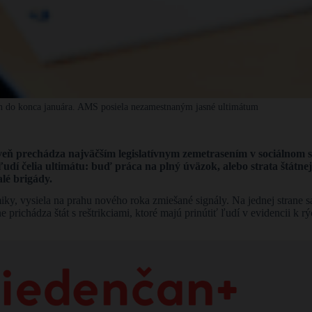
en do konca januára. AMS posiela nezamestnaným jasné ultimátum
eň prechádza najväčším legislatívnym zemetrasením v sociálnom sy
ľudí čelia ultimátu: buď práca na plný úväzok, alebo strata štátnej 
lé brigády.
y, vysiela na prahu nového roka zmiešané signály. Na jednej strane s
e prichádza štát s reštrikciami, ktoré majú prinútiť ľudí v evidencii k