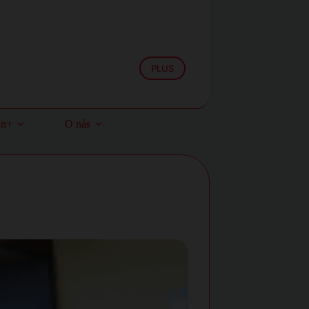
PLUS
an+
O nás