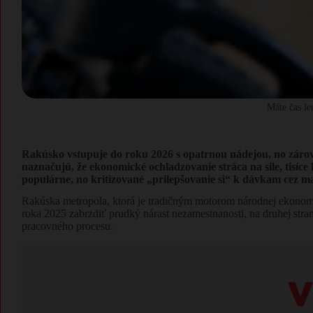
Máte čas l
Rakúsko vstupuje do roku 2026 s opatrnou nádejou, no zárov
naznačujú, že ekonomické ochladzovanie stráca na sile, tisíce 
populárne, no kritizované „prilepšovanie si“ k dávkam cez ma
Rakúska metropola, ktorá je tradičným motorom národnej ekonomik
roka 2025 zabrzdiť prudký nárast nezamestnanosti, na druhej stran
pracovného procesu.