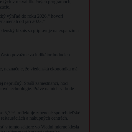
e tých v rekvalifikačných programoch,
zácie.
ický výhľad do roku 2026,“ hovorí
znamenali od jari 2023.“
edenský biznis sa pripravuje na expanziu a
 často považuje za indikátor budúcich
tie, naznačuje, že viedenská ekonomika má
ej nepružný. Starší zamestnanci, hoci
nové technológie. Práve na nich sa bude
e 5,7 %, reflektuje zmenené spotrebiteľské
v reštauráciách a nákupných centrách.
ť v tomto sektore vo Viedni mierne klesla