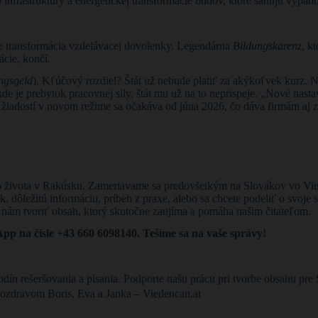
infraštruktúry a energetickej transformácie budov, ktoré sanujú výpad
e transformácia vzdelávacej dovolenky. Legendárna
Bildungskarenz
, k
cie, končí.
ngsgeld
). Kľúčový rozdiel? Štát už nebude platiť za akýkoľvek kurz. No
de je prebytok pracovnej sily, štát mu už na to neprispeje. „Nové nasta
žiadostí v novom režime sa očakáva od júna 2026, čo dáva firmám aj z
 zo života v Rakúsku. Zameriavame sa predovšetkým na Slovákov vo Vi
ok, dôležitú informáciu, príbeh z praxe, alebo sa chcete podeliť o svoje
ú nám tvoriť obsah, ktorý skutočne zaujíma a pomáha našim čitateľom.
p na čísle +43 660 6098140. Tešíme sa na vaše správy!
odín rešeršovania a písania. Podporte našu prácu pri tvorbe obsahu p
ozdravom Boris, Eva a Janka – Viedencan.at